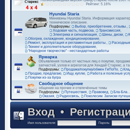
Полноприводная версия Гранд Старекс после 2007 г
Рейтинг: 5.16%
Hyundai Staria
Минивэны Hyundai Staria. Информация характер
техническое описание.
Подфорумы:
Выбор, приобретение, отзывы.
,
Ходовая часть, подвеска
,
Трансмиссия
,
Электрика и сигнализация
,
Шины, диски
,
Обогрев, охлаждение, кондиционирование
,
Ремонт, эксплуатация и регламентные работы.
,
Расходные
Тюнинг и дополнительное оборудование
,
"Народное творчество" - нестандартные работы
Ярмарка
Объявления только от частных лиц о покупке, продаже
запчастей, узлов и агрегатов для Хендай Старекс, а та
Подфорумы:
Продажа/покупка/обмен ГиПоПо
,
Кла
Продаю, предлагаю
,
Ищу, куплю
,
Работа и полезные усл
Покупки из-за бугра
Свободное общение
общение на прочие и отвлечённые темы
Подфорумы:
Путешествия
,
Правовед
,
Бла-Бла...
Оказия
,
Радиосвязь
,
Поколесим. Записки путеш
Вход
•
Регистрац
Имя пользователя:
Пароль: