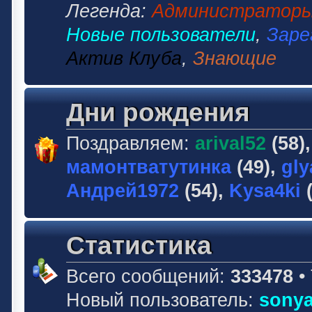
Легенда:
Администратор
Новые пользователи
,
Заре
Актив Клуба
,
Знающие
Дни рождения
Поздравляем:
arival52
(58)
мамонтватутинка
(49),
gly
Андрей1972
(54),
Kysa4ki
(
Статистика
Всего сообщений:
333478
•
Новый пользователь:
sonya