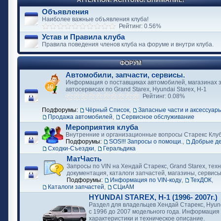
ATTENTION! ACHTUNG! ВНИМАНИЕ!
Объявления
Наиболее важные объявления клуба!
Рейтинг: 0.56%
Устав и Правила клуба
Правила поведения членов клуба на форуме и внутри клуба.
ФОРУМ
Автомобили, запчасти, сервисы.
Информация о поставщиках автомобилей, магазинах з
автосервисах по Grand Starex, Hyundai Starex, H-1
Рейтинг: 0.08%
Подфорумы:
Чёрный Список
,
Запасные части и аксессуар
Продажа автомобилей
,
Сервисное обслуживание
Мероприятия клуба
Внутренние и организационные вопросы Старекс Клу
Подфорумы:
SOS!!! Запросы о помощи.
,
Добрые д
Сходки-Съездки
,
Геральдика
МатЧасть
Запросы по VIN на Хендай Старекс, Grand Starex, тех
документация, каталоги запчастей, магазины, сервис
Подфорумы:
Информация по VIN-коду
,
ТехДОК
,
Каталоги запчастей
,
СЦиАМ
HYUNDAI STAREX, H-1 (1996- 2007г.)
Раздел для владельцев Хендай Старекс, Hyund
с 1996 до 2007 модельного года. Информация
характеристики и техническое описание.