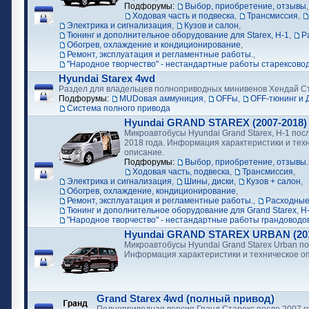
Подфорумы:
Выбор, приобретение, отзывы
Ходовая часть и подвеска
,
Трансмиссия
,
Электрика и сигнализация
,
Кузов и салон
,
Тюнинг и дополнительное оборудование для Starex, H-1
,
Р
Обогрев, охлаждение и кондиционирование
,
Ремонт, эксплуатация и регламентные работы.
,
"Народное творчество" - нестандартные работы старексово
Hyundai Starex 4wd
Раздел для владельцев полноприводных минивенов Хендай С
Подфорумы:
MUDовая аммуниция
,
OFFы
,
OFF-тюнинг и 
Cистема полного привода
Hyundai GRAND STAREX (2007-2018)
Микроавтобусы Hyundai Grand Starex, H-1 посл
2018 года. Информация характеристики и тех
описание.
Подфорумы:
Выбор, приобретение, отзывы.
Ходовая часть, подвеска
,
Трансмиссия
,
Электрика и сигнализация
,
Шины, диски
,
Кузов + салон
,
Обогрев, охлаждение, кондиционирование
,
Ремонт, эксплуатация и регламентные работы.
,
Расходные
Тюнинг и дополнительное оборудование для Grand Starex, H
"Народное творчество" - нестандартные работы грандоводо
Hyundai GRAND STAREX URBAN (2018
Микроавтобусы Hyundai Grand Starex Urban по
Информация характеристики и техническое о
Grand Starex 4wd (полный привод)