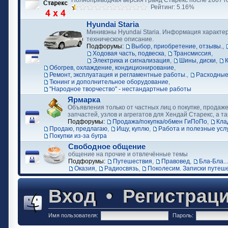
Полноприводная версия Гранд Старекс после 2007 г
Рейтинг: 5.16%
Hyundai Staria
Минивэны Hyundai Staria. Информация характер
техническое описание.
Подфорумы:
Выбор, приобретение, отзывы.
,
Ходовая часть, подвеска
,
Трансмиссия
,
Электрика и сигнализация
,
Шины, диски
,
Обогрев, охлаждение, кондиционирование
,
Ремонт, эксплуатация и регламентные работы.
,
Расходные
Тюнинг и дополнительное оборудование
,
"Народное творчество" - нестандартные работы
Ярмарка
Объявления только от частных лиц о покупке, продаже
запчастей, узлов и агрегатов для Хендай Старекс, а та
Подфорумы:
Продажа/покупка/обмен ГиПоПо
,
Кла
Продаю, предлагаю
,
Ищу, куплю
,
Работа и полезные усл
Покупки из-за бугра
Свободное общение
общение на прочие и отвлечённые темы
Подфорумы:
Путешествия
,
Правовед
,
Бла-Бла...
Оказия
,
Радиосвязь
,
Поколесим. Записки путеш
Вход
•
Регистрац
Имя пользователя:
Пароль: