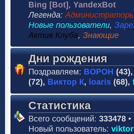
Bing [Bot]
,
YandexBot
Легенда:
Администратор
Новые пользователи
,
Заре
Актив Клуба
,
Знающие
Дни рождения
Поздравляем:
BOPOH
(43)
(72),
Виктор К
,
loaris
(68),
Статистика
Всего сообщений:
333478
•
Новый пользователь:
vikto