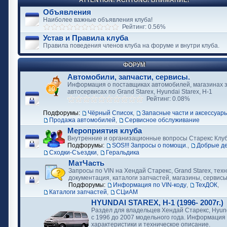
ATTENTION! ACHTUNG! ВНИМАНИЕ!
Объявления
Наиболее важные объявления клуба!
Рейтинг: 0.56%
Устав и Правила клуба
Правила поведения членов клуба на форуме и внутри клуба.
ФОРУМ
Автомобили, запчасти, сервисы.
Информация о поставщиках автомобилей, магазинах з
автосервисах по Grand Starex, Hyundai Starex, H-1
Рейтинг: 0.08%
Подфорумы:
Чёрный Список
,
Запасные части и аксессуар
Продажа автомобилей
,
Сервисное обслуживание
Мероприятия клуба
Внутренние и организационные вопросы Старекс Клу
Подфорумы:
SOS!!! Запросы о помощи.
,
Добрые д
Сходки-Съездки
,
Геральдика
МатЧасть
Запросы по VIN на Хендай Старекс, Grand Starex, тех
документация, каталоги запчастей, магазины, сервис
Подфорумы:
Информация по VIN-коду
,
ТехДОК
,
Каталоги запчастей
,
СЦиАМ
HYUNDAI STAREX, H-1 (1996- 2007г.)
Раздел для владельцев Хендай Старекс, Hyund
с 1996 до 2007 модельного года. Информация
характеристики и техническое описание.