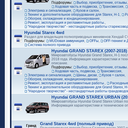
Подфорумы:
Выбор, приобретение, отзывы
Ходовая часть и подвеска
,
Трансмиссия
,
Электрика и сигнализация
,
Кузов и салон
,
Тюнинг и дополнительное оборудование для Starex, H-1
,
Р
Обогрев, охлаждение и кондиционирование
,
Ремонт, эксплуатация и регламентные работы.
,
"Народное творчество" - нестандартные работы старексово
Hyundai Starex 4wd
Раздел для владельцев полноприводных минивенов Хендай С
Подфорумы:
MUDовая аммуниция
,
OFFы
,
OFF-тюнинг и 
Cистема полного привода
Hyundai GRAND STAREX (2007-2018)
Микроавтобусы Hyundai Grand Starex, H-1 посл
2018 года. Информация характеристики и тех
описание.
Подфорумы:
Выбор, приобретение, отзывы.
Ходовая часть, подвеска
,
Трансмиссия
,
Электрика и сигнализация
,
Шины, диски
,
Кузов + салон
,
Обогрев, охлаждение, кондиционирование
,
Ремонт, эксплуатация и регламентные работы.
,
Расходные
Тюнинг и дополнительное оборудование для Grand Starex, H
"Народное творчество" - нестандартные работы грандоводо
Hyundai GRAND STAREX URBAN (2018
Микроавтобусы Hyundai Grand Starex Urban по
Информация характеристики и техническое о
Grand Starex 4wd (полный привод)