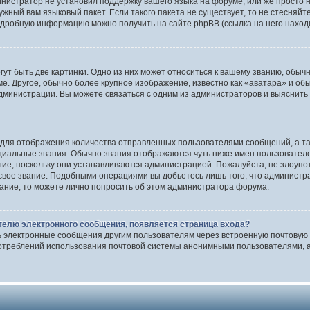
инистратор не установил поддержку вашего языка на форуме, или же просто 
ужный вам языковый пакет. Если такого пакета не существует, то не стесняй
одробную информацию можно получить на сайте phpBB (ссылка на него наход
т быть две картинки. Одно из них может относиться к вашему званию, обычно
е. Другое, обычно более крупное изображение, известно как «аватара» и об
дминистрации. Вы можете связаться с одним из администраторов и выяснить 
 для отображения количества отправленных пользователями сообщений, а т
иальные звания. Обычно звания отображаются чуть ниже имен пользователей
ние, поскольку они устанавливаются администрацией. Пожалуйста, не злоуп
 свое звание. Подобными операциями вы добьетесь лишь того, что админист
вание, то можете лично попросить об этом администратора форума.
телю электронного сообщения, появляется страница входа?
ь электронные сообщения другим пользователям через встроенную почтовую
отреблений использования почтовой системы анонимными пользователями, а