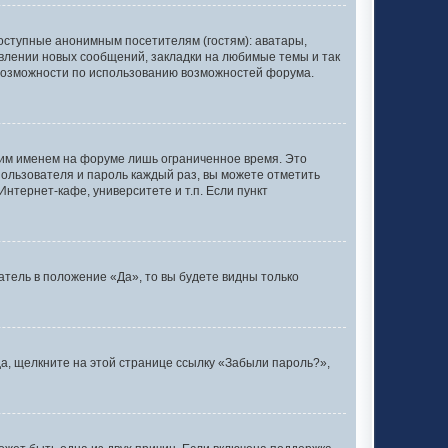
оступные анонимным посетителям (гостям): аватары,
явлении новых сообщений, закладки на любимые темы и так
 возможности по использованию возможностей форума.
оим именем на форуме лишь ограниченное время. Это
 пользователя и пароль каждый раз, вы можете отметить
нтернет-кафе, университете и т.п. Если пункт
тель в положение «Да», то вы будете видны только
да, щелкните на этой странице ссылку «Забыли пароль?»,