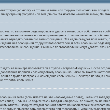
ответствующую кнопку на странице темы или форума. Возможно, вам придетс
внизу страниц форумов или тем (список
Вы
можете
начинать темы, Вы
мо
орума, то вы можете редактировать и удалять только свои собственные соо
 ограниченного времени после его размещения. Если после вашего сообщени
ниже отредактированного вами сообщения. Эта надпись будет показывать, ск
ообщения нет сообщений от других пользователей, и если сообщение редак
дактировали ваше сообщение. Обычные пользователи не могут удалять свои с
оздать ее в центре пользователя в группе настроек «Подпись». После созд
 добавления подписи к размещаемому сообщению. Также вы можете настроит
опцию в группе настроек «Размещение сообщений». Несмотря на это, вы см
ме отправки сообщения.
 сообщения темы (если имеете на это необходимые права), щелкните вкладк
о стиля). Если вы не видите такой вкладки или формы, то значит, вы не име
ианты ответа». Вводите каждый вариант ответа на новой строке текстового п
 задать количество вариантов ответа при голосовании, установить время пр