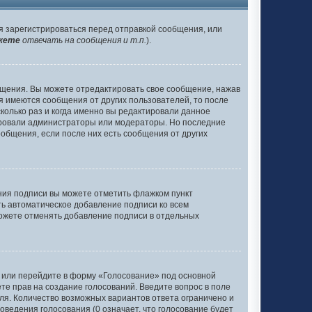
я зарегистрироваться перед отправкой сообщения, или
жете
отвечать на сообщения и т.п.
).
бщения. Вы можете отредактировать свое сообщение, нажав
я имеются сообщения от других пользователей, то после
олько раз и когда именно вы редактировали данное
тировали администраторы или модераторы. Но последние
ообщения, если после них есть сообщения от других
ания подписи вы можете отметить флажком пункт
ь автоматическое добавление подписи ко всем
ожете отменять добавление подписи в отдельных
у или перейдите в форму «Голосование» под основной
ете прав на создание голосований. Введите вопрос в поле
оля. Количество возможных вариантов ответа ограничено и
оведения голосования (0 означает, что голосование будет