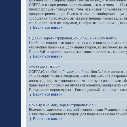
Для начала проверьте, правильно ли вы вводите имя пользо
COPPA, и вы при регистрации указали, что вам меньше 13 л
многих форумах требуется, чтобы все новые пользователи 
процессе регистрации. Если вам пришло сообщение на указ
сообщения, то возможно вы указали неправильный адрес пр
сообщения так и не получили, то обратитесь за помощью к
Вернуться наверх
Я давно зарегистрирован, но больше не могу войти!
Наиболее вероятные причины: вы ввели неверное имя или 
каким-либо причинам. Если верно второе, то возможно вы 
Попробуйте зарегистрироваться снова и принять активное у
Вернуться наверх
Что такое COPPA?
COPPA (Child Online Privacy and Protection Act) или закон
собирающих личные сведения, иметь письменное разрешени
иного вида подтверждения того, что опекуны разрешают сб
правовым вопросам и не является объектом юридических 
Примечание переводчика: в России данный акт не имеет юр
Вернуться наверх
Почему я не могу зарегистрироваться?
Возможно, администратор заблокировал ваш IP-адрес или з
Свяжитесь с администратором для получения более точно
Вернуться наверх