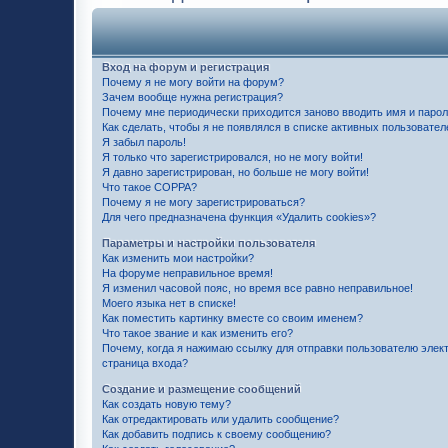
Вход на форум и регистрация
Почему я не могу войти на форум?
Зачем вообще нужна регистрация?
Почему мне периодически приходится заново вводить имя и паро
Как сделать, чтобы я не появлялся в списке активных пользовател
Я забыл пароль!
Я только что зарегистрировался, но не могу войти!
Я давно зарегистрирован, но больше не могу войти!
Что такое COPPA?
Почему я не могу зарегистрироваться?
Для чего предназначена функция «Удалить cookies»?
Параметры и настройки пользователя
Как изменить мои настройки?
На форуме неправильное время!
Я изменил часовой пояс, но время все равно неправильное!
Моего языка нет в списке!
Как поместить картинку вместе со своим именем?
Что такое звание и как изменить его?
Почему, когда я нажимаю ссылку для отправки пользователю элек
страница входа?
Создание и размещение сообщений
Как создать новую тему?
Как отредактировать или удалить сообщение?
Как добавить подпись к своему сообщению?