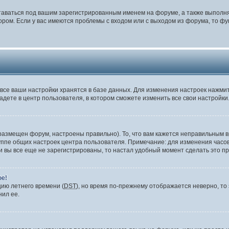
таваться под вашим зарегистрированным именем на форуме, а также выполня
ом. Если у вас имеются проблемы с входом или с выходом из форума, то фу
все ваши настройки хранятся в базе данных. Для изменения настроек нажми
адете в центр пользователя, в котором сможете изменить все свои настройки
размещен форум, настроены правильно). То, что вам кажется неправильным в
уппе общих настроек центра пользователя. Примечание: для изменения часово
вы все еще не зарегистрированы, то настал удобный момент сделать это пр
ое!
цию летнего времени (
DST
), но время по-прежнему отображается неверно, то 
нил ее.