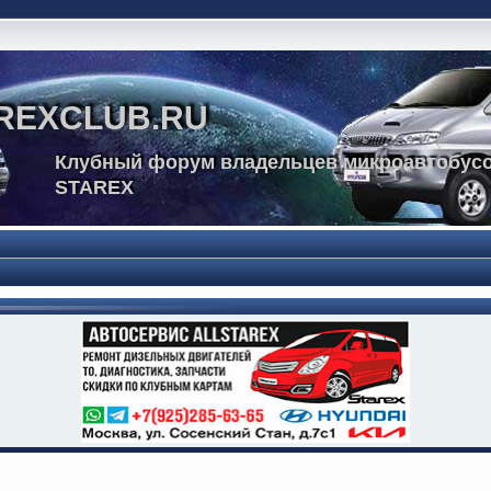
REXCLUB.RU
Клубный форум владельцев микроавтобусо
STAREX