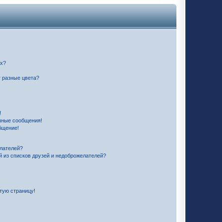
их?
 разные цвета?
!
чные сообщения!
бщение!
елателей?
й из списков друзей и недоброжелателей?
стую страницу!