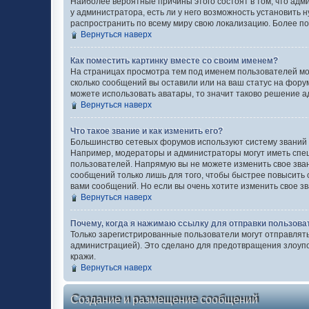
Наиболее вероятные причины этого состоят в том, что адм
у администратора, есть ли у него возможность установить н
распространить по всему миру свою локализацию. Более п
Вернуться наверх
Как поместить картинку вместе со своим именем?
На страницах просмотра тем под именем пользователей могу
сколько сообщений вы оставили или на ваш статус на форум
можете использовать аватары, то значит таково решение а
Вернуться наверх
Что такое звание и как изменить его?
Большинство сетевых форумов используют систему званий
Например, модераторы и администраторы могут иметь спец
пользователей. Напрямую вы не можете изменить свое зва
сообщений только лишь для того, чтобы быстрее повысить
вами сообщений. Но если вы очень хотите изменить свое з
Вернуться наверх
Почему, когда я нажимаю ссылку для отправки пользова
Только зарегистрированные пользователи могут отправлят
администрацией). Это сделано для предотвращения злоуп
кражи.
Вернуться наверх
Создание и размещение сообщений