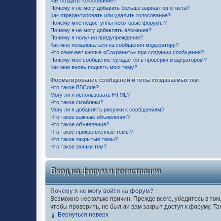
Как создать голосование?
Почему я не могу добавить больше вариантов ответа?
Как отредактировать или удалить голосование?
Почему мне недоступны некоторые форумы?
Почему я не могу добавлять вложения?
Почему я получил предупреждение?
Как мне пожаловаться на сообщения модератору?
Что означает кнопка «Сохранить» при создании сообщения?
Почему мое сообщение нуждается в проверки модератором?
Как мне вновь поднять мою тему?
Форматирование сообщений и типы создаваемых тем
Что такое BBCode?
Могу ли я использовать HTML?
Что такое смайлики?
Могу ли я добавлять рисунки к сообщениям?
Что такое важные объявления?
Что такое объявления?
Что такое прикрепленные темы?
Что такое закрытые темы?
Что такое значки тем?
Вход на форум и регистрация
Почему я не могу войти на форум?
Возможно несколько причин. Прежде всего, убедитесь в том
чтобы проверить, не был ли вам закрыт доступ к форуму. 
Вернуться наверх