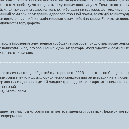
вателя и пароль. Если вы уверены, что вводите имя и пароль правильно, то 
ет, то вам необходимо следовать полученным инструкциям. Если это не ваш сл
были активированы самостоятельно, либо администратором до того, как они 
анный вами при регистрации адрес электронной почты, то следуйте инструкц
и регистрации, либо он заблокирован каким-либо фильтром. Если вы уверены
 администратору форума.
пароль (проверьте электронное сообщение, которое пришло вам после регист
не написали ни одного сообщения. Администраторы могут удалять неактивны
частие в дискуссиях.
 о защите личных сведений детей в интернете от 1998 г. — это закон Соедине
е родителей или других юридических опекунов для регистрации на этих сай
ор личных сведений от детей младше тринадцати лет. Обратите внимание на 
отношений.
идической силы.
апретил имя, под которым вы пытаетесь зарегистрироваться. Также он мог в
й информации.