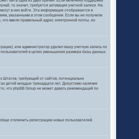
может быть одна из двух причин. Если включена поддержка
учай, то значит, требуется активация учетной записи. На
смогут в них войти. Эта информация отображается в
иям, указанными в этом сообщении. Если вы не получили
, что ввели правильный адрес электронной почты, но
рации), или администратор удалил вашу учетную запись по
х пользователей в целях уменьшения размера базы данных.
нных Штатов, требующий от сайтов, потенциально
тах детей младше тринадцати лет. Допустимо наличие
то, что phpBB Group не может давать рекомендаций по
ообще отключить регистрацию новых пользователей.