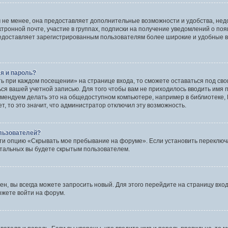
 не менее, она предоставляет дополнительные возможности и удобства, нед
ктронной почте, участие в группах, подписки на получение уведомлений о по
 предоставляет зарегистрированным пользователям более широкие и удобные
я и пароль?
ть при каждом посещении» на странице входа, то сможете оставаться под св
ться вашей учетной записью. Для того чтобы вам не приходилось вводить имя
мендуем делать это на общедоступном компьютере, например в библиотеке, И
, то это значит, что администратор отключил эту возможность.
ользователей?
ти опцию «Скрывать мое пребывание на форуме». Если установить переключа
стальных вы будете скрытым пользователем.
ен, вы всегда можете запросить новый. Для этого перейдите на страницу вхо
ожете войти на форум.