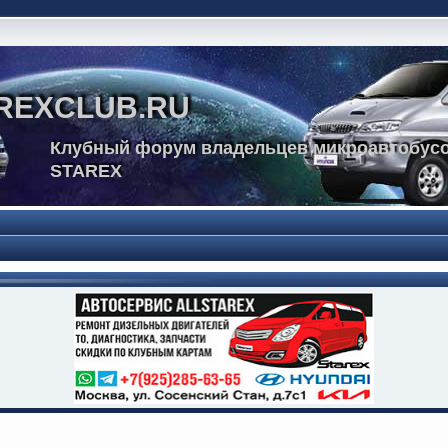
REXCLUB.RU
Клубный форум владельцев микроавтобусо
STAREX