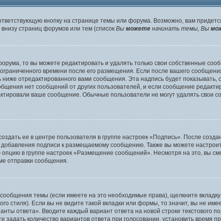
ответствующую кнопку на странице темы или форума. Возможно, вам придетс
внизу страниц форумов или тем (список
Вы
можете
начинать темы, Вы
мо
орума, то вы можете редактировать и удалять только свои собственные соо
 ограниченного времени после его размещения. Если после вашего сообщени
ниже отредактированного вами сообщения. Эта надпись будет показывать, ск
ообщения нет сообщений от других пользователей, и если сообщение редак
дактировали ваше сообщение. Обычные пользователи не могут удалять свои с
оздать ее в центре пользователя в группе настроек «Подпись». После созд
 добавления подписи к размещаемому сообщению. Также вы можете настроит
опцию в группе настроек «Размещение сообщений». Несмотря на это, вы см
ме отправки сообщения.
 сообщения темы (если имеете на это необходимые права), щелкните вкладк
о стиля). Если вы не видите такой вкладки или формы, то значит, вы не име
ианты ответа». Вводите каждый вариант ответа на новой строке текстового п
 задать количество вариантов ответа при голосовании, установить время пр