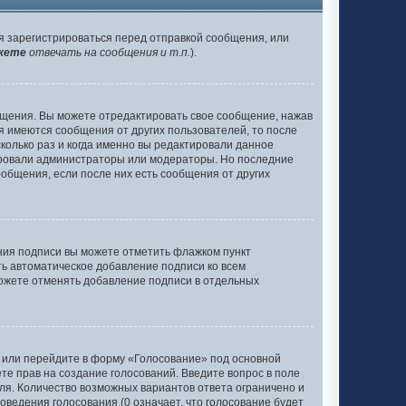
я зарегистрироваться перед отправкой сообщения, или
жете
отвечать на сообщения и т.п.
).
бщения. Вы можете отредактировать свое сообщение, нажав
я имеются сообщения от других пользователей, то после
олько раз и когда именно вы редактировали данное
тировали администраторы или модераторы. Но последние
ообщения, если после них есть сообщения от других
ания подписи вы можете отметить флажком пункт
ь автоматическое добавление подписи ко всем
ожете отменять добавление подписи в отдельных
у или перейдите в форму «Голосование» под основной
ете прав на создание голосований. Введите вопрос в поле
оля. Количество возможных вариантов ответа ограничено и
оведения голосования (0 означает, что голосование будет