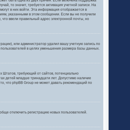
может быть одна из двух причин. Если включена поддержка
учай, то значит, требуется активация учетной записи. На
смогут в них войти. Эта информация отображается в
иям, указанными в этом сообщении. Если вы не получили
, что ввели правильный адрес электронной почты, но
рации), или администратор удалил вашу учетную запись по
х пользователей в целях уменьшения размера базы данных.
нных Штатов, требующий от сайтов, потенциально
тах детей младше тринадцати лет. Допустимо наличие
то, что phpBB Group не может давать рекомендаций по
ообще отключить регистрацию новых пользователей.