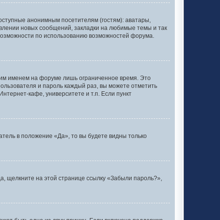
оступные анонимным посетителям (гостям): аватары,
явлении новых сообщений, закладки на любимые темы и так
 возможности по использованию возможностей форума.
оим именем на форуме лишь ограниченное время. Это
 пользователя и пароль каждый раз, вы можете отметить
нтернет-кафе, университете и т.п. Если пункт
тель в положение «Да», то вы будете видны только
да, щелкните на этой странице ссылку «Забыли пароль?»,