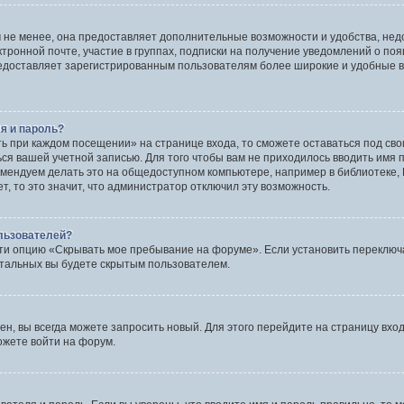
 не менее, она предоставляет дополнительные возможности и удобства, нед
ктронной почте, участие в группах, подписки на получение уведомлений о по
 предоставляет зарегистрированным пользователям более широкие и удобные
я и пароль?
ть при каждом посещении» на странице входа, то сможете оставаться под св
ться вашей учетной записью. Для того чтобы вам не приходилось вводить имя
мендуем делать это на общедоступном компьютере, например в библиотеке, И
, то это значит, что администратор отключил эту возможность.
ользователей?
ти опцию «Скрывать мое пребывание на форуме». Если установить переключа
стальных вы будете скрытым пользователем.
ен, вы всегда можете запросить новый. Для этого перейдите на страницу вхо
ожете войти на форум.