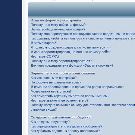
Вход на форум и регистрация
Почему я не могу войти на форум?
Зачем вообще нужна регистрация?
Почему мне периодически приходится заново вводить имя и паро
Как сделать, чтобы я не появлялся в списке активных пользовател
Я забыл пароль!
Я только что зарегистрировался, но не могу войти!
Я давно зарегистрирован, но больше не могу войти!
Что такое COPPA?
Почему я не могу зарегистрироваться?
Для чего предназначена функция «Удалить cookies»?
Параметры и настройки пользователя
Как изменить мои настройки?
На форуме неправильное время!
Я изменил часовой пояс, но время все равно неправильное!
Моего языка нет в списке!
Как поместить картинку вместе со своим именем?
Что такое звание и как изменить его?
Почему, когда я нажимаю ссылку для отправки пользователю элек
страница входа?
Создание и размещение сообщений
Как создать новую тему?
Как отредактировать или удалить сообщение?
Как добавить подпись к своему сообщению?