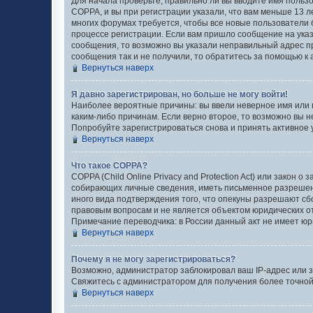
Для начала проверьте, правильно ли вы вводите имя пользо
COPPA, и вы при регистрации указали, что вам меньше 13 л
многих форумах требуется, чтобы все новые пользователи 
процессе регистрации. Если вам пришло сообщение на указ
сообщения, то возможно вы указали неправильный адрес пр
сообщения так и не получили, то обратитесь за помощью к
Вернуться наверх
Я давно зарегистрирован, но больше не могу войти!
Наиболее вероятные причины: вы ввели неверное имя или 
каким-либо причинам. Если верно второе, то возможно вы 
Попробуйте зарегистрироваться снова и принять активное у
Вернуться наверх
Что такое COPPA?
COPPA (Child Online Privacy and Protection Act) или закон
собирающих личные сведения, иметь письменное разрешени
иного вида подтверждения того, что опекуны разрешают сб
правовым вопросам и не является объектом юридических 
Примечание переводчика: в России данный акт не имеет юр
Вернуться наверх
Почему я не могу зарегистрироваться?
Возможно, администратор заблокировал ваш IP-адрес или з
Свяжитесь с администратором для получения более точно
Вернуться наверх