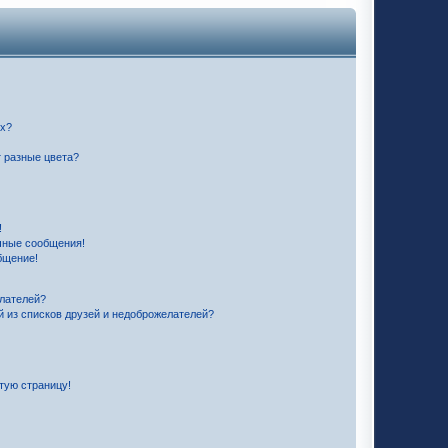
их?
 разные цвета?
!
чные сообщения!
бщение!
елателей?
й из списков друзей и недоброжелателей?
стую страницу!