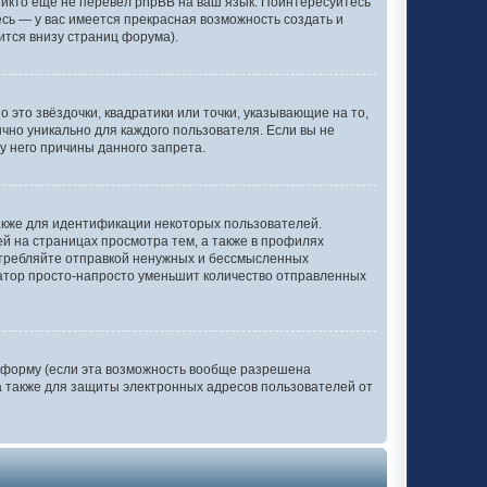
никто еще не перевел phpBB на ваш язык. Поинтересуйтесь
тесь — у вас имеется прекрасная возможность создать и
ится внизу страниц форума).
 это звёздочки, квадратики или точки, указывающие на то,
ычно уникально для каждого пользователя. Если вы не
у него причины данного запрета.
акже для идентификации некоторых пользователей.
 на страницах просмотра тем, а также в профилях
отребляйте отправкой ненужных и бессмысленных
ратор просто-напросто уменьшит количество отправленных
 форму (если эта возможность вообще разрешена
 также для защиты электронных адресов пользователей от