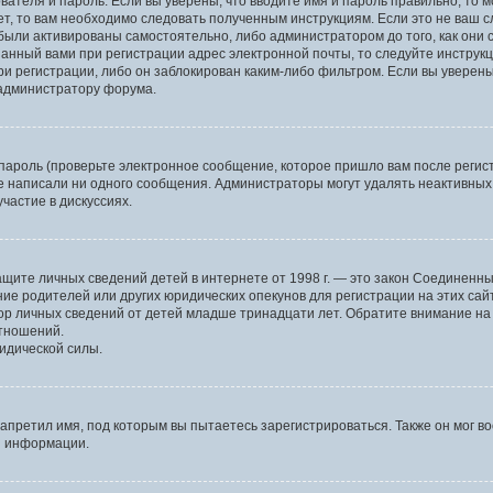
вателя и пароль. Если вы уверены, что вводите имя и пароль правильно, то 
ет, то вам необходимо следовать полученным инструкциям. Если это не ваш сл
были активированы самостоятельно, либо администратором до того, как они 
анный вами при регистрации адрес электронной почты, то следуйте инструкц
и регистрации, либо он заблокирован каким-либо фильтром. Если вы уверены
 администратору форума.
пароль (проверьте электронное сообщение, которое пришло вам после регист
не написали ни одного сообщения. Администраторы могут удалять неактивны
частие в дискуссиях.
 о защите личных сведений детей в интернете от 1998 г. — это закон Соедине
е родителей или других юридических опекунов для регистрации на этих сай
ор личных сведений от детей младше тринадцати лет. Обратите внимание на 
отношений.
идической силы.
апретил имя, под которым вы пытаетесь зарегистрироваться. Также он мог в
й информации.