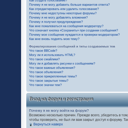
Как создать голосование?
Почему я не могу добавить больше вариантов ответа?
Как отредактировать или удалить голосование?
Почему мне недоступны некоторые форумы?
Почему я не могу добавлять вложения?
Почему я получил предупреждение?
Как мне пожаловаться на сообщения модератору?
Что означает кнопка «Сохранить» при создании сообщения?
Почему мое сообщение нуждается в проверки модератором?
Как мне вновь поднять мою тему?
Форматирование сообщений и типы создаваемых тем
Что такое BBCode?
Могу ли я использовать HTML?
Что такое смайлики?
Могу ли я добавлять рисунки к сообщениям?
Что такое важные объявления?
Что такое объявления?
Что такое прикрепленные темы?
Что такое закрытые темы?
Что такое значки тем?
Вход на форум и регистрация
Почему я не могу войти на форум?
Возможно несколько причин. Прежде всего, убедитесь в том
чтобы проверить, не был ли вам закрыт доступ к форуму. 
Вернуться наверх