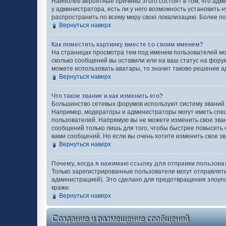
Наиболее вероятные причины этого состоят в том, что адм
у администратора, есть ли у него возможность установить н
распространить по всему миру свою локализацию. Более п
Вернуться наверх
Как поместить картинку вместе со своим именем?
На страницах просмотра тем под именем пользователей могу
сколько сообщений вы оставили или на ваш статус на форум
можете использовать аватары, то значит таково решение а
Вернуться наверх
Что такое звание и как изменить его?
Большинство сетевых форумов используют систему званий
Например, модераторы и администраторы могут иметь спец
пользователей. Напрямую вы не можете изменить свое зва
сообщений только лишь для того, чтобы быстрее повысить
вами сообщений. Но если вы очень хотите изменить свое з
Вернуться наверх
Почему, когда я нажимаю ссылку для отправки пользова
Только зарегистрированные пользователи могут отправлят
администрацией). Это сделано для предотвращения злоуп
кражи.
Вернуться наверх
Создание и размещение сообщений