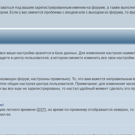
таваться под вашим зарегистрированным именем на форуме, а также выполня
ом. Если у вас имеются проблемы с входом или с выходом из форума, то фу
все ваши настройки хранятся в базе данных. Для изменения настроек нажми
адете в центр пользователя, в котором сможете изменить все свои настройки
размещен форум, настроены правильно). То, что вам кажется неправильным в
уппе общих настроек центра пользователя. Примечание: для изменения часово
вы все еще не зарегистрированы, то настал удобный момент сделать это пр
ое!
цию летнего времени (
DST
), но время по-прежнему отображается неверно, то 
нил ее.