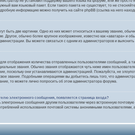
инистратор не установил поддержку вашего языка на форуме, или же просто 
ужный вам языковый пакет. Если такого пакета не существует, то не стесняй
одробную информацию можно получить на сайте phpBB (ссылка на него наход
т быть две картинки. Одно из них может относиться к вашему званию, обычно
е. Другое, обычно более крупное изображение, известно как «аватара» и об
дминистрации. Вы можете связаться с одним из администраторов и выяснить 
 для отображения количества отправленных пользователями сообщений, а т
иальные звания. Обычно звания отображаются чуть ниже имен пользователей
ние, поскольку они устанавливаются администрацией. Пожалуйста, не злоуп
 свое звание. Подобными операциями вы добьетесь лишь того, что админист
вание, то можете лично попросить об этом администратора форума.
телю электронного сообщения, появляется страница входа?
ь электронные сообщения другим пользователям через встроенную почтовую
отреблений использования почтовой системы анонимными пользователями, а