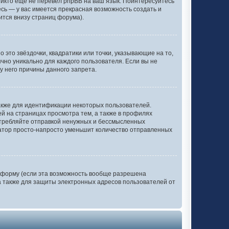
никто еще не перевел phpBB на ваш язык. Поинтересуйтесь
тесь — у вас имеется прекрасная возможность создать и
ится внизу страниц форума).
 это звёздочки, квадратики или точки, указывающие на то,
ычно уникально для каждого пользователя. Если вы не
у него причины данного запрета.
акже для идентификации некоторых пользователей.
 на страницах просмотра тем, а также в профилях
отребляйте отправкой ненужных и бессмысленных
ратор просто-напросто уменьшит количество отправленных
 форму (если эта возможность вообще разрешена
 также для защиты электронных адресов пользователей от