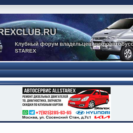
REXCLUB.RU
Клубный форум владельцев микроавтобусо
STAREX