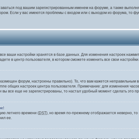
таваться под вашим зарегистрированным именем на форуме, а также выполня
ом. Если у вас имеются проблемы с входом или с выходом из форума, то фу
все ваши настройки хранятся в базе данных. Для изменения настроек нажми
адете в центр пользователя, в котором сможете изменить все свои настройки
размещен форум, настроены правильно). То, что вам кажется неправильным в
уппе общих настроек центра пользователя. Примечание: для изменения часово
вы все еще не зарегистрированы, то настал удобный момент сделать это пр
ое!
цию летнего времени (
DST
), но время по-прежнему отображается неверно, то 
нил ее.