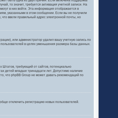
может быть одна из двух причин. Если включена поддержка
учай, то значит, требуется активация учетной записи. На
смогут в них войти. Эта информация отображается в
иям, указанными в этом сообщении. Если вы не получили
, что ввели правильный адрес электронной почты, но
рации), или администратор удалил вашу учетную запись по
х пользователей в целях уменьшения размера базы данных.
нных Штатов, требующий от сайтов, потенциально
тах детей младше тринадцати лет. Допустимо наличие
то, что phpBB Group не может давать рекомендаций по
ообще отключить регистрацию новых пользователей.