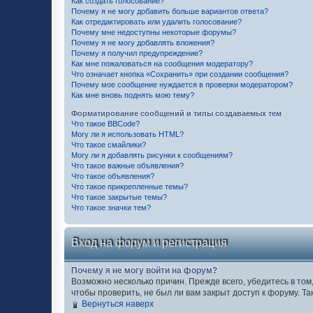
Как создать голосование?
Почему я не могу добавить больше вариантов ответа?
Как отредактировать или удалить голосование?
Почему мне недоступны некоторые форумы?
Почему я не могу добавлять вложения?
Почему я получил предупреждение?
Как мне пожаловаться на сообщения модератору?
Что означает кнопка «Сохранить» при создании сообщения?
Почему мое сообщение нуждается в проверки модератором?
Как мне вновь поднять мою тему?
Форматирование сообщений и типы создаваемых тем
Что такое BBCode?
Могу ли я использовать HTML?
Что такое смайлики?
Могу ли я добавлять рисунки к сообщениям?
Что такое важные объявления?
Что такое объявления?
Что такое прикрепленные темы?
Что такое закрытые темы?
Что такое значки тем?
Вход на форум и регистрация
Почему я не могу войти на форум?
Возможно несколько причин. Прежде всего, убедитесь в том
чтобы проверить, не был ли вам закрыт доступ к форуму. 
Вернуться наверх