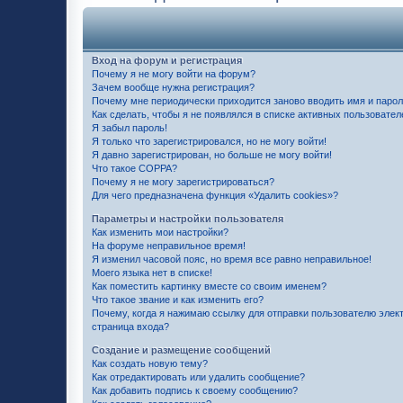
Вход на форум и регистрация
Почему я не могу войти на форум?
Зачем вообще нужна регистрация?
Почему мне периодически приходится заново вводить имя и паро
Как сделать, чтобы я не появлялся в списке активных пользовател
Я забыл пароль!
Я только что зарегистрировался, но не могу войти!
Я давно зарегистрирован, но больше не могу войти!
Что такое COPPA?
Почему я не могу зарегистрироваться?
Для чего предназначена функция «Удалить cookies»?
Параметры и настройки пользователя
Как изменить мои настройки?
На форуме неправильное время!
Я изменил часовой пояс, но время все равно неправильное!
Моего языка нет в списке!
Как поместить картинку вместе со своим именем?
Что такое звание и как изменить его?
Почему, когда я нажимаю ссылку для отправки пользователю элек
страница входа?
Создание и размещение сообщений
Как создать новую тему?
Как отредактировать или удалить сообщение?
Как добавить подпись к своему сообщению?