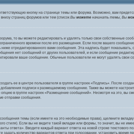
ответствующую кнопку на странице темы или форума. Возможно, вам придетс
внизу страниц форумов или тем (список
Вы
можете
начинать темы, Вы
мо
орума, то вы можете редактировать и удалять только свои собственные соо
 ограниченного времени после его размещения. Если после вашего сообщени
ниже отредактированного вами сообщения. Эта надпись будет показывать, ск
ообщения нет сообщений от других пользователей, и если сообщение редак
дактировали ваше сообщение. Обычные пользователи не могут удалять свои с
оздать ее в центре пользователя в группе настроек «Подпись». После созд
 добавления подписи к размещаемому сообщению. Также вы можете настроит
опцию в группе настроек «Размещение сообщений». Несмотря на это, вы см
ме отправки сообщения.
 сообщения темы (если имеете на это необходимые права), щелкните вкладк
о стиля). Если вы не видите такой вкладки или формы, то значит, вы не име
ианты ответа». Вводите каждый вариант ответа на новой строке текстового п
 задать количество вариантов ответа при голосовании, установить время пр