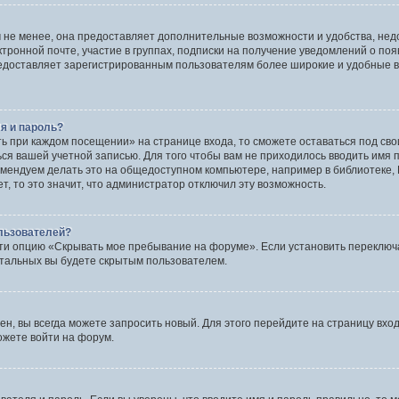
 не менее, она предоставляет дополнительные возможности и удобства, нед
ктронной почте, участие в группах, подписки на получение уведомлений о по
 предоставляет зарегистрированным пользователям более широкие и удобные
я и пароль?
ть при каждом посещении» на странице входа, то сможете оставаться под св
ться вашей учетной записью. Для того чтобы вам не приходилось вводить имя
мендуем делать это на общедоступном компьютере, например в библиотеке, И
, то это значит, что администратор отключил эту возможность.
ользователей?
ти опцию «Скрывать мое пребывание на форуме». Если установить переключа
стальных вы будете скрытым пользователем.
ен, вы всегда можете запросить новый. Для этого перейдите на страницу вхо
ожете войти на форум.