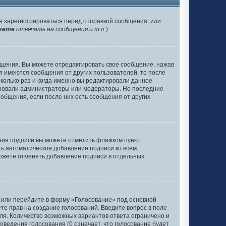
я зарегистрироваться перед отправкой сообщения, или
жете
отвечать на сообщения и т.п.
).
бщения. Вы можете отредактировать свое сообщение, нажав
я имеются сообщения от других пользователей, то после
олько раз и когда именно вы редактировали данное
тировали администраторы или модераторы. Но последние
ообщения, если после них есть сообщения от других
ания подписи вы можете отметить флажком пункт
ь автоматическое добавление подписи ко всем
ожете отменять добавление подписи в отдельных
у или перейдите в форму «Голосование» под основной
ете прав на создание голосований. Введите вопрос в поле
оля. Количество возможных вариантов ответа ограничено и
оведения голосования (0 означает, что голосование будет