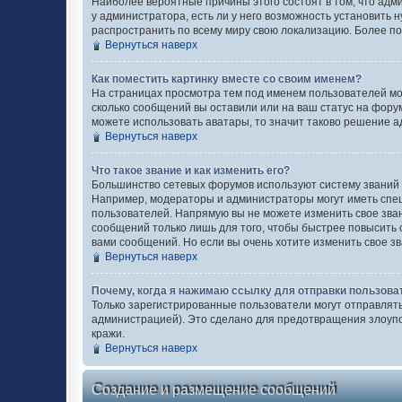
Наиболее вероятные причины этого состоят в том, что адм
у администратора, есть ли у него возможность установить н
распространить по всему миру свою локализацию. Более п
Вернуться наверх
Как поместить картинку вместе со своим именем?
На страницах просмотра тем под именем пользователей могу
сколько сообщений вы оставили или на ваш статус на форум
можете использовать аватары, то значит таково решение а
Вернуться наверх
Что такое звание и как изменить его?
Большинство сетевых форумов используют систему званий
Например, модераторы и администраторы могут иметь спец
пользователей. Напрямую вы не можете изменить свое зва
сообщений только лишь для того, чтобы быстрее повысить
вами сообщений. Но если вы очень хотите изменить свое з
Вернуться наверх
Почему, когда я нажимаю ссылку для отправки пользова
Только зарегистрированные пользователи могут отправлят
администрацией). Это сделано для предотвращения злоуп
кражи.
Вернуться наверх
Создание и размещение сообщений