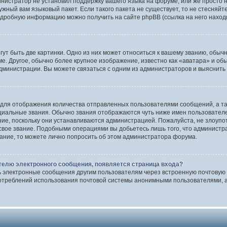
инистратор не установил поддержку вашего языка на форуме, или же просто 
ужный вам языковый пакет. Если такого пакета не существует, то не стесняй
одробную информацию можно получить на сайте phpBB (ссылка на него наход
т быть две картинки. Одно из них может относиться к вашему званию, обычно
е. Другое, обычно более крупное изображение, известно как «аватара» и об
дминистрации. Вы можете связаться с одним из администраторов и выяснить 
 для отображения количества отправленных пользователями сообщений, а т
иальные звания. Обычно звания отображаются чуть ниже имен пользователей
ние, поскольку они устанавливаются администрацией. Пожалуйста, не злоуп
 свое звание. Подобными операциями вы добьетесь лишь того, что админист
вание, то можете лично попросить об этом администратора форума.
телю электронного сообщения, появляется страница входа?
ь электронные сообщения другим пользователям через встроенную почтовую
отреблений использования почтовой системы анонимными пользователями, а