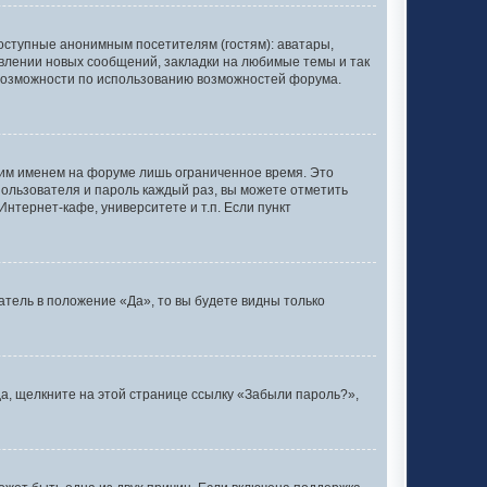
оступные анонимным посетителям (гостям): аватары,
явлении новых сообщений, закладки на любимые темы и так
 возможности по использованию возможностей форума.
оим именем на форуме лишь ограниченное время. Это
 пользователя и пароль каждый раз, вы можете отметить
нтернет-кафе, университете и т.п. Если пункт
тель в положение «Да», то вы будете видны только
да, щелкните на этой странице ссылку «Забыли пароль?»,