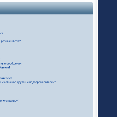
их?
 разные цвета?
!
чные сообщения!
бщение!
елателей?
й из списков друзей и недоброжелателей?
стую страницу!