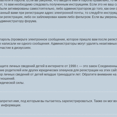
вателя и пароль. Если вы уверены, что вводите имя и пароль правильно, то 
ет, то вам необходимо следовать полученным инструкциям. Если это не ваш сл
были активированы самостоятельно, либо администратором до того, как они 
анный вами при регистрации адрес электронной почты, то следуйте инструкц
и регистрации, либо он заблокирован каким-либо фильтром. Если вы уверены
 администратору форума.
пароль (проверьте электронное сообщение, которое пришло вам после регист
не написали ни одного сообщения. Администраторы могут удалять неактивны
частие в дискуссиях.
 о защите личных сведений детей в интернете от 1998 г. — это закон Соедине
е родителей или других юридических опекунов для регистрации на этих сай
ор личных сведений от детей младше тринадцати лет. Обратите внимание на 
отношений.
идической силы.
апретил имя, под которым вы пытаетесь зарегистрироваться. Также он мог в
й информации.