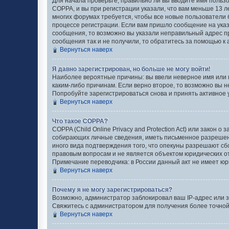
Для начала проверьте, правильно ли вы вводите имя пользо
COPPA, и вы при регистрации указали, что вам меньше 13 л
многих форумах требуется, чтобы все новые пользователи 
процессе регистрации. Если вам пришло сообщение на указ
сообщения, то возможно вы указали неправильный адрес пр
сообщения так и не получили, то обратитесь за помощью к
Вернуться наверх
Я давно зарегистрирован, но больше не могу войти!
Наиболее вероятные причины: вы ввели неверное имя или 
каким-либо причинам. Если верно второе, то возможно вы 
Попробуйте зарегистрироваться снова и принять активное у
Вернуться наверх
Что такое COPPA?
COPPA (Child Online Privacy and Protection Act) или закон
собирающих личные сведения, иметь письменное разрешени
иного вида подтверждения того, что опекуны разрешают сб
правовым вопросам и не является объектом юридических 
Примечание переводчика: в России данный акт не имеет юр
Вернуться наверх
Почему я не могу зарегистрироваться?
Возможно, администратор заблокировал ваш IP-адрес или з
Свяжитесь с администратором для получения более точно
Вернуться наверх