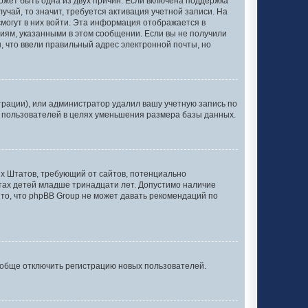
может быть одна из двух причин. Если включена поддержка
учай, то значит, требуется активация учетной записи. На
смогут в них войти. Эта информация отображается в
иям, указанными в этом сообщении. Если вы не получили
, что ввели правильный адрес электронной почты, но
рации), или администратор удалил вашу учетную запись по
х пользователей в целях уменьшения размера базы данных.
нных Штатов, требующий от сайтов, потенциально
тах детей младше тринадцати лет. Допустимо наличие
то, что phpBB Group не может давать рекомендаций по
ообще отключить регистрацию новых пользователей.