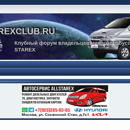
REXCLUB.RU
Клубный форум владельцев микроавтобусо
STAREX