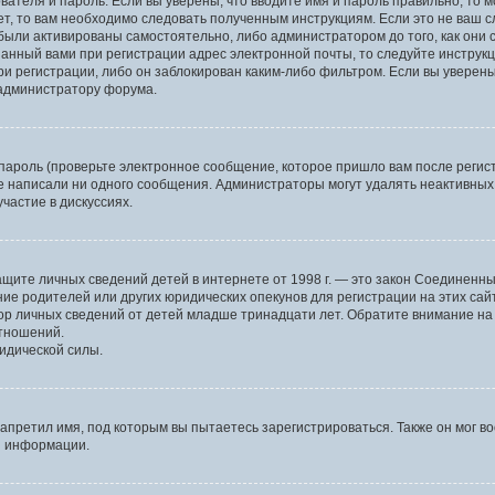
вателя и пароль. Если вы уверены, что вводите имя и пароль правильно, то 
ет, то вам необходимо следовать полученным инструкциям. Если это не ваш сл
были активированы самостоятельно, либо администратором до того, как они 
анный вами при регистрации адрес электронной почты, то следуйте инструкц
и регистрации, либо он заблокирован каким-либо фильтром. Если вы уверены
 администратору форума.
пароль (проверьте электронное сообщение, которое пришло вам после регист
не написали ни одного сообщения. Администраторы могут удалять неактивны
частие в дискуссиях.
 о защите личных сведений детей в интернете от 1998 г. — это закон Соедине
е родителей или других юридических опекунов для регистрации на этих сай
ор личных сведений от детей младше тринадцати лет. Обратите внимание на 
отношений.
идической силы.
апретил имя, под которым вы пытаетесь зарегистрироваться. Также он мог в
й информации.