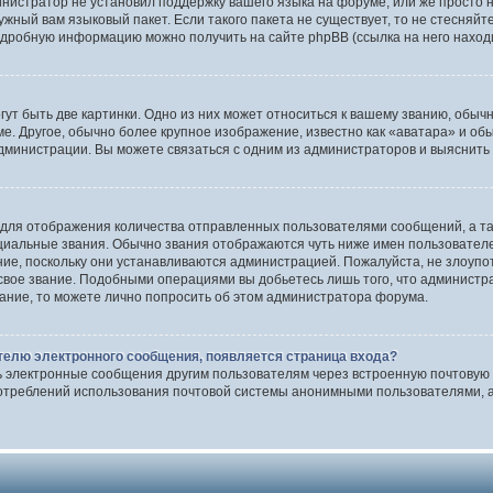
инистратор не установил поддержку вашего языка на форуме, или же просто 
ужный вам языковый пакет. Если такого пакета не существует, то не стесняй
одробную информацию можно получить на сайте phpBB (ссылка на него наход
т быть две картинки. Одно из них может относиться к вашему званию, обычно
е. Другое, обычно более крупное изображение, известно как «аватара» и об
дминистрации. Вы можете связаться с одним из администраторов и выяснить 
 для отображения количества отправленных пользователями сообщений, а т
иальные звания. Обычно звания отображаются чуть ниже имен пользователей
ние, поскольку они устанавливаются администрацией. Пожалуйста, не злоуп
 свое звание. Подобными операциями вы добьетесь лишь того, что админист
вание, то можете лично попросить об этом администратора форума.
телю электронного сообщения, появляется страница входа?
ь электронные сообщения другим пользователям через встроенную почтовую
отреблений использования почтовой системы анонимными пользователями, а