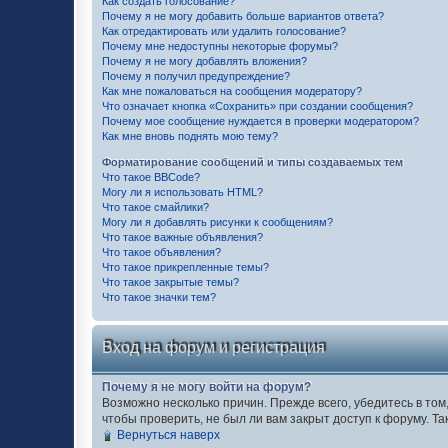
Как создать голосование?
Почему я не могу добавить больше вариантов ответа?
Как отредактировать или удалить голосование?
Почему мне недоступны некоторые форумы?
Почему я не могу добавлять вложения?
Почему я получил предупреждение?
Как мне пожаловаться на сообщения модератору?
Что означает кнопка «Сохранить» при создании сообщения?
Почему мое сообщение нуждается в проверки модератором?
Как мне вновь поднять мою тему?
Форматирование сообщений и типы создаваемых тем
Что такое BBCode?
Могу ли я использовать HTML?
Что такое смайлики?
Могу ли я добавлять рисунки к сообщениям?
Что такое важные объявления?
Что такое объявления?
Что такое прикрепленные темы?
Что такое закрытые темы?
Что такое значки тем?
Вход на форум и регистрация
Почему я не могу войти на форум?
Возможно несколько причин. Прежде всего, убедитесь в том
чтобы проверить, не был ли вам закрыт доступ к форуму. 
Вернуться наверх