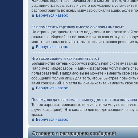
Наиболее вероятные причины этого состоят в том, что адм
у администратора, есть ли у него возможность установить н
распространить по всему миру свою локализацию. Более п
Вернуться наверх
Как поместить картинку вместе со своим именем?
На страницах просмотра тем под именем пользователей могу
сколько сообщений вы оставили или на ваш статус на форум
можете использовать аватары, то значит таково решение а
Вернуться наверх
Что такое звание и как изменить его?
Большинство сетевых форумов используют систему званий
Например, модераторы и администраторы могут иметь спец
пользователей. Напрямую вы не можете изменить свое зва
сообщений только лишь для того, чтобы быстрее повысить
вами сообщений. Но если вы очень хотите изменить свое з
Вернуться наверх
Почему, когда я нажимаю ссылку для отправки пользова
Только зарегистрированные пользователи могут отправлят
администрацией). Это сделано для предотвращения злоуп
кражи.
Вернуться наверх
Создание и размещение сообщений