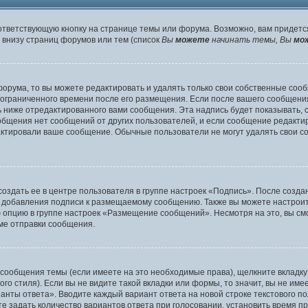
ответствующую кнопку на странице темы или форума. Возможно, вам придетс
внизу страниц форумов или тем (список
Вы
можете
начинать темы, Вы
мо
орума, то вы можете редактировать и удалять только свои собственные соо
 ограниченного времени после его размещения. Если после вашего сообщени
ниже отредактированного вами сообщения. Эта надпись будет показывать, ск
ообщения нет сообщений от других пользователей, и если сообщение редак
дактировали ваше сообщение. Обычные пользователи не могут удалять свои с
оздать ее в центре пользователя в группе настроек «Подпись». После созд
 добавления подписи к размещаемому сообщению. Также вы можете настроит
опцию в группе настроек «Размещение сообщений». Несмотря на это, вы см
ме отправки сообщения.
 сообщения темы (если имеете на это необходимые права), щелкните вкладк
о стиля). Если вы не видите такой вкладки или формы, то значит, вы не име
ианты ответа». Вводите каждый вариант ответа на новой строке текстового п
 задать количество вариантов ответа при голосовании, установить время пр