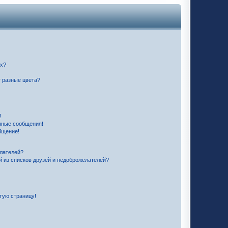
их?
 разные цвета?
!
чные сообщения!
бщение!
елателей?
й из списков друзей и недоброжелателей?
стую страницу!