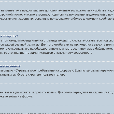
 не менее, она предоставляет дополнительные возможности и удобства, нед
ктронной почте, участие в группах, подписки на получение уведомлений о по
 предоставляет зарегистрированным пользователям более широкие и удобные
я и пароль?
ть при каждом посещении» на странице входа, то сможете оставаться под св
ться вашей учетной записью. Для того чтобы вам не приходилось вводить имя
мендуем делать это на общедоступном компьютере, например в библиотеке, И
, то это значит, что администратор отключил эту возможность.
ользователей?
ти опцию «Скрывать мое пребывание на форуме». Если установить переключа
стальных вы будете скрытым пользователем.
ен, вы всегда можете запросить новый. Для этого перейдите на страницу вхо
ожете войти на форум.