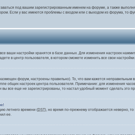
таваться под вашим зарегистрированным именем на форуме, а также выполня
ом. Если у вас имеются проблемы с входом или с выходом из форума, то фу
все ваши настройки хранятся в базе данных. Для изменения настроек нажми
адете в центр пользователя, в котором сможете изменить все свои настройки
размещен форум, настроены правильно). То, что вам кажется неправильным в
уппе общих настроек центра пользователя. Примечание: для изменения часово
вы все еще не зарегистрированы, то настал удобный момент сделать это пр
ое!
цию летнего времени (
DST
), но время по-прежнему отображается неверно, то 
нил ее.