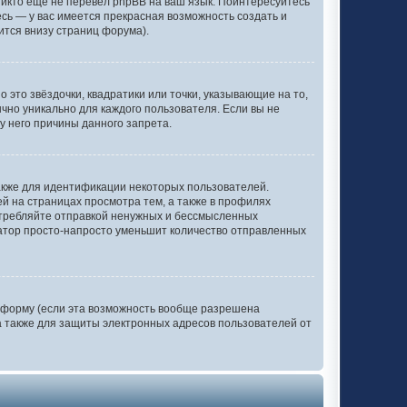
никто еще не перевел phpBB на ваш язык. Поинтересуйтесь
тесь — у вас имеется прекрасная возможность создать и
ится внизу страниц форума).
 это звёздочки, квадратики или точки, указывающие на то,
ычно уникально для каждого пользователя. Если вы не
у него причины данного запрета.
акже для идентификации некоторых пользователей.
 на страницах просмотра тем, а также в профилях
отребляйте отправкой ненужных и бессмысленных
ратор просто-напросто уменьшит количество отправленных
 форму (если эта возможность вообще разрешена
 также для защиты электронных адресов пользователей от