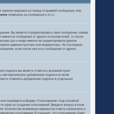
я зарегистрироваться перед отправкой сообщения, или
жете
отвечать на сообщения и т.п.
).
бщения. Вы можете отредактировать свое сообщение, нажав
я имеются сообщения от других пользователей, то после
олько раз и когда именно вы редактировали данное
тировали администраторы или модераторы. Но последние
ообщения, если после них есть сообщения от других
ания подписи вы можете отметить флажком пункт
ь автоматическое добавление подписи ко всем
ожете отменять добавление подписи в отдельных
у или перейдите в форму «Голосование» под основной
ете прав на создание голосований. Введите вопрос в поле
оля. Количество возможных вариантов ответа ограничено и
оведения голосования (0 означает, что голосование будет