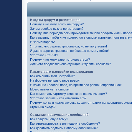
Вход на форум и регистрация
Почему я не могу войти на форум?
Зачем вообще нужна регистрация?
Почему мне периодически приходится заново вводить имя и паро
Как сделать, чтобы я не появлялся в списке активных пользовател
Я забыл пароль!
Я только что зарегистрировался, но не могу войти!
Я давно зарегистрирован, но больше не могу войти!
Что такое COPPA?
Почему я не могу зарегистрироваться?
Для чего предназначена функция «Удалить cookies»?
Параметры и настройки пользователя
Как изменить мои настройки?
На форуме неправильное время!
Я изменил часовой пояс, но время все равно неправильное!
Моего языка нет в списке!
Как поместить картинку вместе со своим именем?
Что такое звание и как изменить его?
Почему, когда я нажимаю ссылку для отправки пользователю элек
страница входа?
Создание и размещение сообщений
Как создать новую тему?
Как отредактировать или удалить сообщение?
Как добавить подпись к своему сообщению?