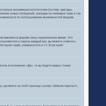
оступные анонимным посетителям (гостям): аватары,
явлении новых сообщений, закладки на любимые темы и так
 возможности по использованию возможностей форума.
оим именем на форуме лишь ограниченное время. Это
 пользователя и пароль каждый раз, вы можете отметить
нтернет-кафе, университете и т.п. Если пункт
тель в положение «Да», то вы будете видны только
да, щелкните на этой странице ссылку «Забыли пароль?»,