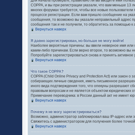
Для начала проверьте, правильно ли вы вводите имя пользо
COPPA, и вы при регистрации указали, что вам меньше 13 л
многих форумах требуется, чтобы все новые пользователи 
процессе регистрации. Если вам пришло сообщение на указ
сообщения, то возможно вы указали неправильный адрес пр
сообщения так и не получили, то обратитесь за помощью к
Вернуться наверх
Я давно зарегистрирован, но больше не могу войти!
Наиболее вероятные причины: вы ввели неверное имя или 
каким-либо причинам. Если верно второе, то возможно вы 
Попробуйте зарегистрироваться снова и принять активное у
Вернуться наверх
Что такое COPPA?
COPPA (Child Online Privacy and Protection Act) или закон
собирающих личные сведения, иметь письменное разрешени
иного вида подтверждения того, что опекуны разрешают сб
правовым вопросам и не является объектом юридических 
Примечание переводчика: в России данный акт не имеет юр
Вернуться наверх
Почему я не могу зарегистрироваться?
Возможно, администратор заблокировал ваш IP-адрес или з
Свяжитесь с администратором для получения более точно
Вернуться наверх