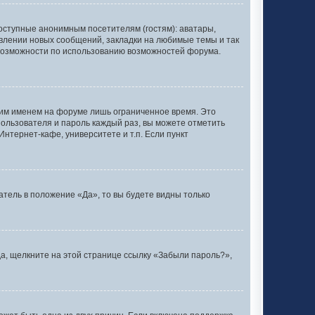
оступные анонимным посетителям (гостям): аватары,
явлении новых сообщений, закладки на любимые темы и так
 возможности по использованию возможностей форума.
оим именем на форуме лишь ограниченное время. Это
 пользователя и пароль каждый раз, вы можете отметить
нтернет-кафе, университете и т.п. Если пункт
тель в положение «Да», то вы будете видны только
да, щелкните на этой странице ссылку «Забыли пароль?»,