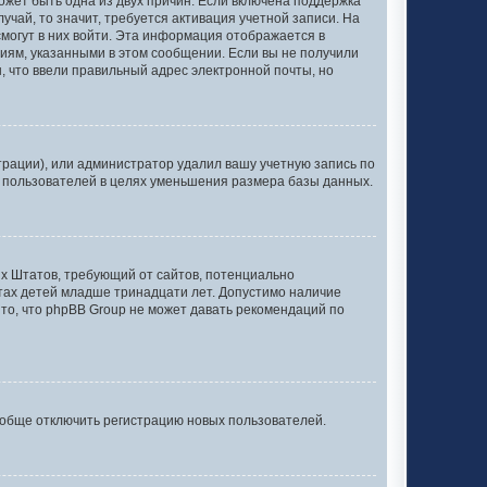
может быть одна из двух причин. Если включена поддержка
учай, то значит, требуется активация учетной записи. На
смогут в них войти. Эта информация отображается в
иям, указанными в этом сообщении. Если вы не получили
, что ввели правильный адрес электронной почты, но
рации), или администратор удалил вашу учетную запись по
х пользователей в целях уменьшения размера базы данных.
нных Штатов, требующий от сайтов, потенциально
тах детей младше тринадцати лет. Допустимо наличие
то, что phpBB Group не может давать рекомендаций по
ообще отключить регистрацию новых пользователей.