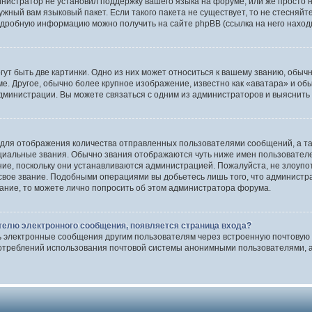
инистратор не установил поддержку вашего языка на форуме, или же просто 
ужный вам языковый пакет. Если такого пакета не существует, то не стесняй
одробную информацию можно получить на сайте phpBB (ссылка на него наход
т быть две картинки. Одно из них может относиться к вашему званию, обычно
е. Другое, обычно более крупное изображение, известно как «аватара» и об
дминистрации. Вы можете связаться с одним из администраторов и выяснить 
 для отображения количества отправленных пользователями сообщений, а т
иальные звания. Обычно звания отображаются чуть ниже имен пользователей
ние, поскольку они устанавливаются администрацией. Пожалуйста, не злоуп
 свое звание. Подобными операциями вы добьетесь лишь того, что админист
вание, то можете лично попросить об этом администратора форума.
телю электронного сообщения, появляется страница входа?
ь электронные сообщения другим пользователям через встроенную почтовую
отреблений использования почтовой системы анонимными пользователями, а