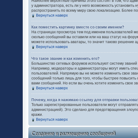
Наиболее вероятные причины этого состоят в том, что адм
у администратора, есть ли у него возможность установить н
распространить по всему миру свою локализацию. Более п
Вернуться наверх
Как поместить картинку вместе со своим именем?
На страницах просмотра тем под именем пользователей могу
сколько сообщений вы оставили или на ваш статус на форум
можете использовать аватары, то значит таково решение а
Вернуться наверх
Что такое звание и как изменить его?
Большинство сетевых форумов используют систему званий
Например, модераторы и администраторы могут иметь спец
пользователей. Напрямую вы не можете изменить свое зва
сообщений только лишь для того, чтобы быстрее повысить
вами сообщений. Но если вы очень хотите изменить свое з
Вернуться наверх
Почему, когда я нажимаю ссылку для отправки пользова
Только зарегистрированные пользователи могут отправлят
администрацией). Это сделано для предотвращения злоуп
кражи.
Вернуться наверх
Создание и размещение сообщений