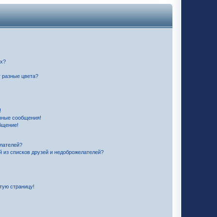
их?
 разные цвета?
!
чные сообщения!
бщение!
елателей?
й из списков друзей и недоброжелателей?
стую страницу!