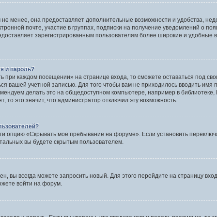
 не менее, она предоставляет дополнительные возможности и удобства, нед
ктронной почте, участие в группах, подписки на получение уведомлений о по
 предоставляет зарегистрированным пользователям более широкие и удобные
я и пароль?
ть при каждом посещении» на странице входа, то сможете оставаться под св
ться вашей учетной записью. Для того чтобы вам не приходилось вводить имя
мендуем делать это на общедоступном компьютере, например в библиотеке, И
, то это значит, что администратор отключил эту возможность.
ользователей?
ти опцию «Скрывать мое пребывание на форуме». Если установить переключа
стальных вы будете скрытым пользователем.
ен, вы всегда можете запросить новый. Для этого перейдите на страницу вхо
ожете войти на форум.