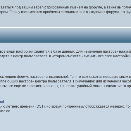
таваться под вашим зарегистрированным именем на форуме, а также выполня
ом. Если у вас имеются проблемы с входом или с выходом из форума, то фу
все ваши настройки хранятся в базе данных. Для изменения настроек нажми
адете в центр пользователя, в котором сможете изменить все свои настройки
размещен форум, настроены правильно). То, что вам кажется неправильным в
уппе общих настроек центра пользователя. Примечание: для изменения часово
вы все еще не зарегистрированы, то настал удобный момент сделать это пр
ое!
цию летнего времени (
DST
), но время по-прежнему отображается неверно, то 
нил ее.