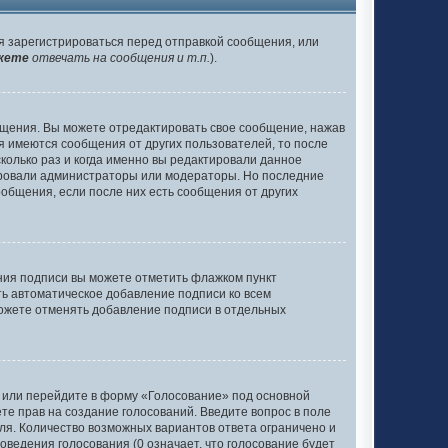
я зарегистрироваться перед отправкой сообщения, или
жете
отвечать на сообщения и т.п.
).
бщения. Вы можете отредактировать свое сообщение, нажав
я имеются сообщения от других пользователей, то после
олько раз и когда именно вы редактировали данное
тировали администраторы или модераторы. Но последние
ообщения, если после них есть сообщения от других
ания подписи вы можете отметить флажком пункт
ь автоматическое добавление подписи ко всем
ожете отменять добавление подписи в отдельных
у или перейдите в форму «Голосование» под основной
ете прав на создание голосований. Введите вопрос в поле
оля. Количество возможных вариантов ответа ограничено и
оведения голосования (0 означает, что голосование будет