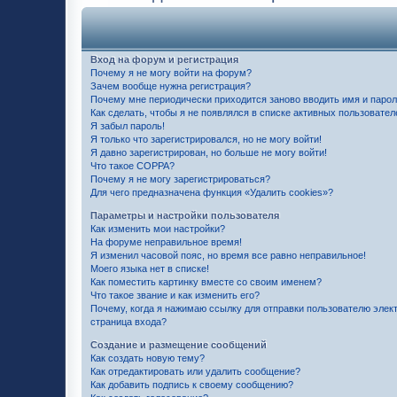
Вход на форум и регистрация
Почему я не могу войти на форум?
Зачем вообще нужна регистрация?
Почему мне периодически приходится заново вводить имя и паро
Как сделать, чтобы я не появлялся в списке активных пользовател
Я забыл пароль!
Я только что зарегистрировался, но не могу войти!
Я давно зарегистрирован, но больше не могу войти!
Что такое COPPA?
Почему я не могу зарегистрироваться?
Для чего предназначена функция «Удалить cookies»?
Параметры и настройки пользователя
Как изменить мои настройки?
На форуме неправильное время!
Я изменил часовой пояс, но время все равно неправильное!
Моего языка нет в списке!
Как поместить картинку вместе со своим именем?
Что такое звание и как изменить его?
Почему, когда я нажимаю ссылку для отправки пользователю элек
страница входа?
Создание и размещение сообщений
Как создать новую тему?
Как отредактировать или удалить сообщение?
Как добавить подпись к своему сообщению?