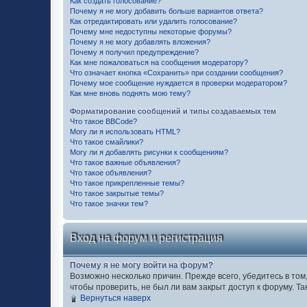
Как создать голосование?
Почему я не могу добавить больше вариантов ответа?
Как отредактировать или удалить голосование?
Почему мне недоступны некоторые форумы?
Почему я не могу добавлять вложения?
Почему я получил предупреждение?
Как мне пожаловаться на сообщения модератору?
Что означает кнопка «Сохранить» при создании сообщения?
Почему мое сообщение нуждается в проверки модератором?
Как мне вновь поднять мою тему?
Форматирование сообщений и типы создаваемых тем
Что такое BBCode?
Могу ли я использовать HTML?
Что такое смайлики?
Могу ли я добавлять рисунки к сообщениям?
Что такое важные объявления?
Что такое объявления?
Что такое прикрепленные темы?
Что такое закрытые темы?
Что такое значки тем?
Вход на форум и регистрация
Почему я не могу войти на форум?
Возможно несколько причин. Прежде всего, убедитесь в том
чтобы проверить, не был ли вам закрыт доступ к форуму. 
Вернуться наверх