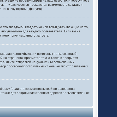
никто еще не перевел phpBB на ваш язык. Поинтересуйтесь
тесь — у вас имеется прекрасная возможность создать и
ится внизу страниц форума).
 это звёздочки, квадратики или точки, указывающие на то,
ычно уникально для каждого пользователя. Если вы не
у него причины данного запрета.
акже для идентификации некоторых пользователей.
 на страницах просмотра тем, а также в профилях
отребляйте отправкой ненужных и бессмысленных
ратор просто-напросто уменьшит количество отправленных
 форму (если эта возможность вообще разрешена
 также для защиты электронных адресов пользователей от