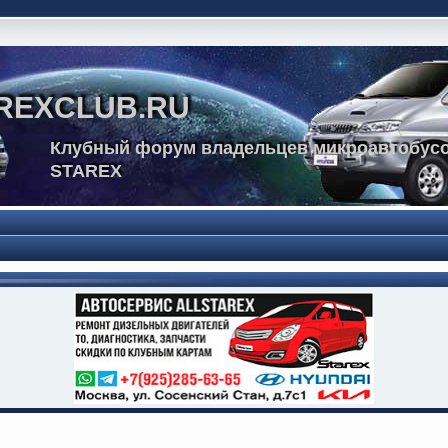
REXCLUB.RU
Клубный форум владельцев микроавтобусо
STAREX