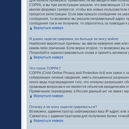
Для начала проверьте, правильно ли вы вводите имя пользо
COPPA, и вы при регистрации указали, что вам меньше 13 л
многих форумах требуется, чтобы все новые пользователи 
процессе регистрации. Если вам пришло сообщение на указ
сообщения, то возможно вы указали неправильный адрес пр
сообщения так и не получили, то обратитесь за помощью к
Вернуться наверх
Я давно зарегистрирован, но больше не могу войти!
Наиболее вероятные причины: вы ввели неверное имя или 
каким-либо причинам. Если верно второе, то возможно вы 
Попробуйте зарегистрироваться снова и принять активное у
Вернуться наверх
Что такое COPPA?
COPPA (Child Online Privacy and Protection Act) или закон
собирающих личные сведения, иметь письменное разрешени
иного вида подтверждения того, что опекуны разрешают сб
правовым вопросам и не является объектом юридических 
Примечание переводчика: в России данный акт не имеет юр
Вернуться наверх
Почему я не могу зарегистрироваться?
Возможно, администратор заблокировал ваш IP-адрес или з
Свяжитесь с администратором для получения более точно
Вернуться наверх