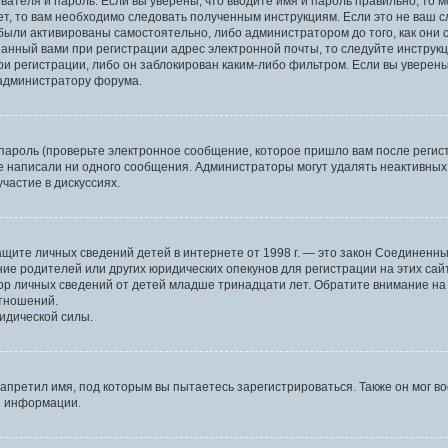
вателя и пароль. Если вы уверены, что вводите имя и пароль правильно, то 
ет, то вам необходимо следовать полученным инструкциям. Если это не ваш сл
были активированы самостоятельно, либо администратором до того, как они 
анный вами при регистрации адрес электронной почты, то следуйте инструкц
и регистрации, либо он заблокирован каким-либо фильтром. Если вы уверены
 администратору форума.
пароль (проверьте электронное сообщение, которое пришло вам после регист
не написали ни одного сообщения. Администраторы могут удалять неактивны
частие в дискуссиях.
 о защите личных сведений детей в интернете от 1998 г. — это закон Соедине
е родителей или других юридических опекунов для регистрации на этих сай
ор личных сведений от детей младше тринадцати лет. Обратите внимание на 
отношений.
идической силы.
апретил имя, под которым вы пытаетесь зарегистрироваться. Также он мог в
й информации.