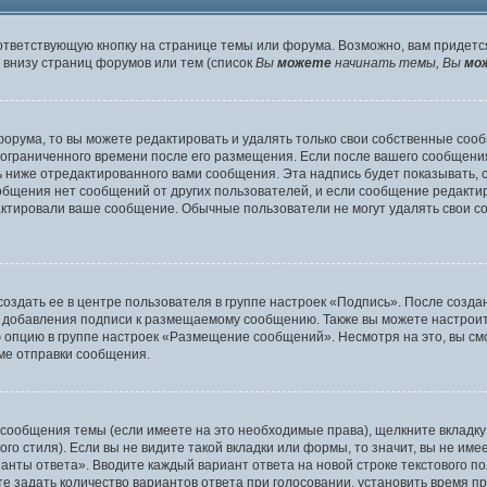
ответствующую кнопку на странице темы или форума. Возможно, вам придетс
внизу страниц форумов или тем (список
Вы
можете
начинать темы, Вы
мо
орума, то вы можете редактировать и удалять только свои собственные соо
 ограниченного времени после его размещения. Если после вашего сообщени
ниже отредактированного вами сообщения. Эта надпись будет показывать, ск
ообщения нет сообщений от других пользователей, и если сообщение редак
дактировали ваше сообщение. Обычные пользователи не могут удалять свои с
оздать ее в центре пользователя в группе настроек «Подпись». После созд
 добавления подписи к размещаемому сообщению. Также вы можете настроит
опцию в группе настроек «Размещение сообщений». Несмотря на это, вы см
ме отправки сообщения.
 сообщения темы (если имеете на это необходимые права), щелкните вкладк
о стиля). Если вы не видите такой вкладки или формы, то значит, вы не име
ианты ответа». Вводите каждый вариант ответа на новой строке текстового п
 задать количество вариантов ответа при голосовании, установить время пр