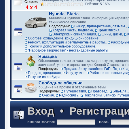
Полноприводная версия Гранд Старекс после 2007 г
Рейтинг: 5.16%
Hyundai Staria
Минивэны Hyundai Staria. Информация характер
техническое описание.
Подфорумы:
Выбор, приобретение, отзывы.
,
Ходовая часть, подвеска
,
Трансмиссия
,
Электрика и сигнализация
,
Шины, диски
,
Обогрев, охлаждение, кондиционирование
,
Ремонт, эксплуатация и регламентные работы.
,
Расходные
Тюнинг и дополнительное оборудование
,
"Народное творчество" - нестандартные работы
Ярмарка
Объявления только от частных лиц о покупке, продаже
запчастей, узлов и агрегатов для Хендай Старекс, а та
Подфорумы:
Продажа/покупка/обмен ГиПоПо
,
Кла
Продаю, предлагаю
,
Ищу, куплю
,
Работа и полезные усл
Покупки из-за бугра
Свободное общение
общение на прочие и отвлечённые темы
Подфорумы:
Путешествия
,
Правовед
,
Бла-Бла...
Оказия
,
Радиосвязь
,
Поколесим. Записки путеш
Вход
•
Регистрац
Имя пользователя:
Пароль: