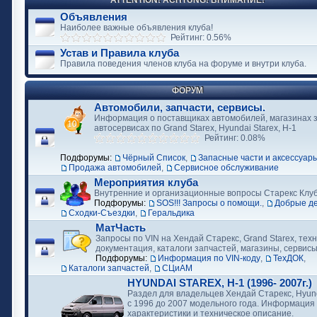
ATTENTION! ACHTUNG! ВНИМАНИЕ!
Объявления
Наиболее важные объявления клуба!
Рейтинг: 0.56%
Устав и Правила клуба
Правила поведения членов клуба на форуме и внутри клуба.
ФОРУМ
Автомобили, запчасти, сервисы.
Информация о поставщиках автомобилей, магазинах з
автосервисах по Grand Starex, Hyundai Starex, H-1
Рейтинг: 0.08%
Подфорумы:
Чёрный Список
,
Запасные части и аксессуар
Продажа автомобилей
,
Сервисное обслуживание
Мероприятия клуба
Внутренние и организационные вопросы Старекс Клу
Подфорумы:
SOS!!! Запросы о помощи.
,
Добрые д
Сходки-Съездки
,
Геральдика
МатЧасть
Запросы по VIN на Хендай Старекс, Grand Starex, тех
документация, каталоги запчастей, магазины, сервис
Подфорумы:
Информация по VIN-коду
,
ТехДОК
,
Каталоги запчастей
,
СЦиАМ
HYUNDAI STAREX, H-1 (1996- 2007г.)
Раздел для владельцев Хендай Старекс, Hyund
с 1996 до 2007 модельного года. Информация
характеристики и техническое описание.