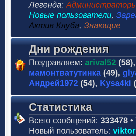
Легенда:
Администратор
Новые пользователи
,
Заре
Актив Клуба
,
Знающие
Дни рождения
Поздравляем:
arival52
(58)
мамонтватутинка
(49),
gly
Андрей1972
(54),
Kysa4ki
(
Статистика
Всего сообщений:
333478
•
Новый пользователь:
vikto