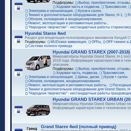
Подфорумы:
Выбор, приобретение, отзывы
Ходовая часть и подвеска
,
Трансмиссия
,
Электрика и сигнализация
,
Кузов и салон
,
Тюнинг и дополнительное оборудование для Starex, H-1
,
Р
Обогрев, охлаждение и кондиционирование
,
Ремонт, эксплуатация и регламентные работы.
,
"Народное творчество" - нестандартные работы старексово
Hyundai Starex 4wd
Раздел для владельцев полноприводных минивенов Хендай С
Подфорумы:
MUDовая аммуниция
,
OFFы
,
OFF-тюнинг и 
Cистема полного привода
Hyundai GRAND STAREX (2007-2018)
Микроавтобусы Hyundai Grand Starex, H-1 посл
2018 года. Информация характеристики и тех
описание.
Подфорумы:
Выбор, приобретение, отзывы.
Ходовая часть, подвеска
,
Трансмиссия
,
Электрика и сигнализация
,
Шины, диски
,
Кузов + салон
,
Обогрев, охлаждение, кондиционирование
,
Ремонт, эксплуатация и регламентные работы.
,
Расходные
Тюнинг и дополнительное оборудование для Grand Starex, H
"Народное творчество" - нестандартные работы грандоводо
Hyundai GRAND STAREX URBAN (2018
Микроавтобусы Hyundai Grand Starex Urban по
Информация характеристики и техническое о
Grand Starex 4wd (полный привод)