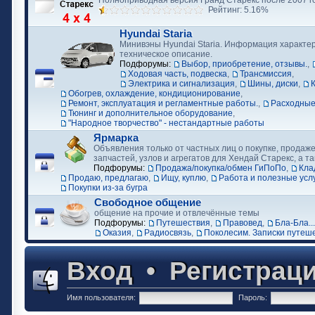
Полноприводная версия Гранд Старекс после 2007 г
Рейтинг: 5.16%
Hyundai Staria
Минивэны Hyundai Staria. Информация характер
техническое описание.
Подфорумы:
Выбор, приобретение, отзывы.
,
Ходовая часть, подвеска
,
Трансмиссия
,
Электрика и сигнализация
,
Шины, диски
,
Обогрев, охлаждение, кондиционирование
,
Ремонт, эксплуатация и регламентные работы.
,
Расходные
Тюнинг и дополнительное оборудование
,
"Народное творчество" - нестандартные работы
Ярмарка
Объявления только от частных лиц о покупке, продаже
запчастей, узлов и агрегатов для Хендай Старекс, а та
Подфорумы:
Продажа/покупка/обмен ГиПоПо
,
Кла
Продаю, предлагаю
,
Ищу, куплю
,
Работа и полезные усл
Покупки из-за бугра
Свободное общение
общение на прочие и отвлечённые темы
Подфорумы:
Путешествия
,
Правовед
,
Бла-Бла...
Оказия
,
Радиосвязь
,
Поколесим. Записки путеш
Вход
•
Регистрац
Имя пользователя:
Пароль: