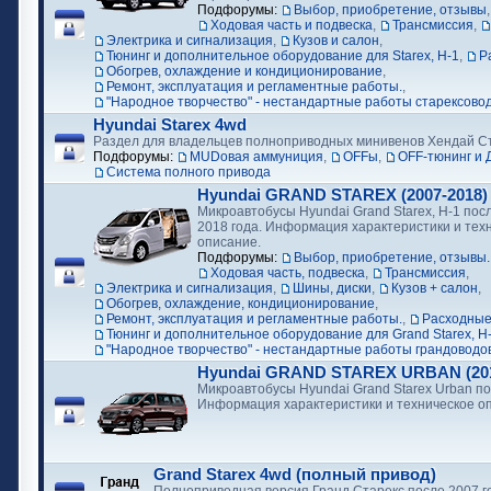
Подфорумы:
Выбор, приобретение, отзывы
Ходовая часть и подвеска
,
Трансмиссия
,
Электрика и сигнализация
,
Кузов и салон
,
Тюнинг и дополнительное оборудование для Starex, H-1
,
Р
Обогрев, охлаждение и кондиционирование
,
Ремонт, эксплуатация и регламентные работы.
,
"Народное творчество" - нестандартные работы старексово
Hyundai Starex 4wd
Раздел для владельцев полноприводных минивенов Хендай С
Подфорумы:
MUDовая аммуниция
,
OFFы
,
OFF-тюнинг и 
Cистема полного привода
Hyundai GRAND STAREX (2007-2018)
Микроавтобусы Hyundai Grand Starex, H-1 посл
2018 года. Информация характеристики и тех
описание.
Подфорумы:
Выбор, приобретение, отзывы.
Ходовая часть, подвеска
,
Трансмиссия
,
Электрика и сигнализация
,
Шины, диски
,
Кузов + салон
,
Обогрев, охлаждение, кондиционирование
,
Ремонт, эксплуатация и регламентные работы.
,
Расходные
Тюнинг и дополнительное оборудование для Grand Starex, H
"Народное творчество" - нестандартные работы грандоводо
Hyundai GRAND STAREX URBAN (2018
Микроавтобусы Hyundai Grand Starex Urban по
Информация характеристики и техническое о
Grand Starex 4wd (полный привод)