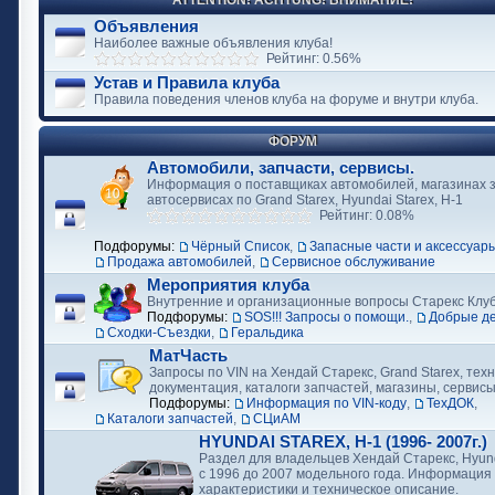
ATTENTION! ACHTUNG! ВНИМАНИЕ!
Объявления
Наиболее важные объявления клуба!
Рейтинг: 0.56%
Устав и Правила клуба
Правила поведения членов клуба на форуме и внутри клуба.
ФОРУМ
Автомобили, запчасти, сервисы.
Информация о поставщиках автомобилей, магазинах з
автосервисах по Grand Starex, Hyundai Starex, H-1
Рейтинг: 0.08%
Подфорумы:
Чёрный Список
,
Запасные части и аксессуар
Продажа автомобилей
,
Сервисное обслуживание
Мероприятия клуба
Внутренние и организационные вопросы Старекс Клу
Подфорумы:
SOS!!! Запросы о помощи.
,
Добрые д
Сходки-Съездки
,
Геральдика
МатЧасть
Запросы по VIN на Хендай Старекс, Grand Starex, тех
документация, каталоги запчастей, магазины, сервис
Подфорумы:
Информация по VIN-коду
,
ТехДОК
,
Каталоги запчастей
,
СЦиАМ
HYUNDAI STAREX, H-1 (1996- 2007г.)
Раздел для владельцев Хендай Старекс, Hyund
с 1996 до 2007 модельного года. Информация
характеристики и техническое описание.