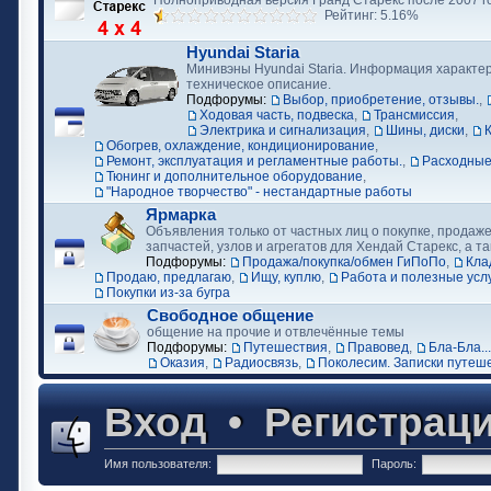
Полноприводная версия Гранд Старекс после 2007 г
Рейтинг: 5.16%
Hyundai Staria
Минивэны Hyundai Staria. Информация характер
техническое описание.
Подфорумы:
Выбор, приобретение, отзывы.
,
Ходовая часть, подвеска
,
Трансмиссия
,
Электрика и сигнализация
,
Шины, диски
,
Обогрев, охлаждение, кондиционирование
,
Ремонт, эксплуатация и регламентные работы.
,
Расходные
Тюнинг и дополнительное оборудование
,
"Народное творчество" - нестандартные работы
Ярмарка
Объявления только от частных лиц о покупке, продаже
запчастей, узлов и агрегатов для Хендай Старекс, а та
Подфорумы:
Продажа/покупка/обмен ГиПоПо
,
Кла
Продаю, предлагаю
,
Ищу, куплю
,
Работа и полезные усл
Покупки из-за бугра
Свободное общение
общение на прочие и отвлечённые темы
Подфорумы:
Путешествия
,
Правовед
,
Бла-Бла...
Оказия
,
Радиосвязь
,
Поколесим. Записки путеш
Вход
•
Регистрац
Имя пользователя:
Пароль: