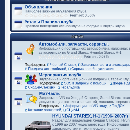
ATTENTION! ACHTUNG! ВНИМАНИЕ!
Объявления
Наиболее важные объявления клуба!
Рейтинг: 0.56%
Устав и Правила клуба
Правила поведения членов клуба на форуме и внутри клуба.
ФОРУМ
Автомобили, запчасти, сервисы.
Информация о поставщиках автомобилей, магазинах з
автосервисах по Grand Starex, Hyundai Starex, H-1
Рейтинг: 0.08%
Подфорумы:
Чёрный Список
,
Запасные части и аксессуар
Продажа автомобилей
,
Сервисное обслуживание
Мероприятия клуба
Внутренние и организационные вопросы Старекс Клу
Подфорумы:
SOS!!! Запросы о помощи.
,
Добрые д
Сходки-Съездки
,
Геральдика
МатЧасть
Запросы по VIN на Хендай Старекс, Grand Starex, тех
документация, каталоги запчастей, магазины, сервис
Подфорумы:
Информация по VIN-коду
,
ТехДОК
,
Каталоги запчастей
,
СЦиАМ
HYUNDAI STAREX, H-1 (1996- 2007г.)
Раздел для владельцев Хендай Старекс, Hyund
с 1996 до 2007 модельного года. Информация
характеристики и техническое описание.