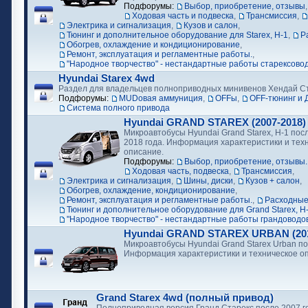
Подфорумы:
Выбор, приобретение, отзывы
Ходовая часть и подвеска
,
Трансмиссия
,
Электрика и сигнализация
,
Кузов и салон
,
Тюнинг и дополнительное оборудование для Starex, H-1
,
Р
Обогрев, охлаждение и кондиционирование
,
Ремонт, эксплуатация и регламентные работы.
,
"Народное творчество" - нестандартные работы старексово
Hyundai Starex 4wd
Раздел для владельцев полноприводных минивенов Хендай С
Подфорумы:
MUDовая аммуниция
,
OFFы
,
OFF-тюнинг и 
Cистема полного привода
Hyundai GRAND STAREX (2007-2018)
Микроавтобусы Hyundai Grand Starex, H-1 посл
2018 года. Информация характеристики и тех
описание.
Подфорумы:
Выбор, приобретение, отзывы.
Ходовая часть, подвеска
,
Трансмиссия
,
Электрика и сигнализация
,
Шины, диски
,
Кузов + салон
,
Обогрев, охлаждение, кондиционирование
,
Ремонт, эксплуатация и регламентные работы.
,
Расходные
Тюнинг и дополнительное оборудование для Grand Starex, H
"Народное творчество" - нестандартные работы грандоводо
Hyundai GRAND STAREX URBAN (2018
Микроавтобусы Hyundai Grand Starex Urban по
Информация характеристики и техническое о
Grand Starex 4wd (полный привод)