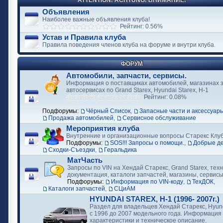
ATTENTION! ACHTUNG! ВНИМАНИЕ!
Объявления
Наиболее важные объявления клуба!
Рейтинг: 0.56%
Устав и Правила клуба
Правила поведения членов клуба на форуме и внутри клуба.
ФОРУМ
Автомобили, запчасти, сервисы.
Информация о поставщиках автомобилей, магазинах з
автосервисах по Grand Starex, Hyundai Starex, H-1
Рейтинг: 0.08%
Подфорумы:
Чёрный Список
,
Запасные части и аксессуар
Продажа автомобилей
,
Сервисное обслуживание
Мероприятия клуба
Внутренние и организационные вопросы Старекс Клу
Подфорумы:
SOS!!! Запросы о помощи.
,
Добрые д
Сходки-Съездки
,
Геральдика
МатЧасть
Запросы по VIN на Хендай Старекс, Grand Starex, тех
документация, каталоги запчастей, магазины, сервис
Подфорумы:
Информация по VIN-коду
,
ТехДОК
,
Каталоги запчастей
,
СЦиАМ
HYUNDAI STAREX, H-1 (1996- 2007г.)
Раздел для владельцев Хендай Старекс, Hyund
с 1996 до 2007 модельного года. Информация
характеристики и техническое описание.