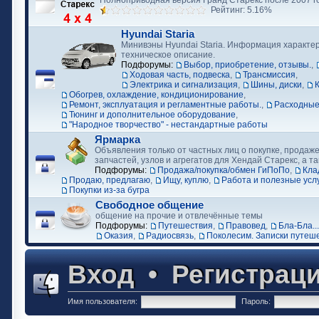
Полноприводная версия Гранд Старекс после 2007 г
Рейтинг: 5.16%
Hyundai Staria
Минивэны Hyundai Staria. Информация характер
техническое описание.
Подфорумы:
Выбор, приобретение, отзывы.
,
Ходовая часть, подвеска
,
Трансмиссия
,
Электрика и сигнализация
,
Шины, диски
,
Обогрев, охлаждение, кондиционирование
,
Ремонт, эксплуатация и регламентные работы.
,
Расходные
Тюнинг и дополнительное оборудование
,
"Народное творчество" - нестандартные работы
Ярмарка
Объявления только от частных лиц о покупке, продаже
запчастей, узлов и агрегатов для Хендай Старекс, а та
Подфорумы:
Продажа/покупка/обмен ГиПоПо
,
Кла
Продаю, предлагаю
,
Ищу, куплю
,
Работа и полезные усл
Покупки из-за бугра
Свободное общение
общение на прочие и отвлечённые темы
Подфорумы:
Путешествия
,
Правовед
,
Бла-Бла...
Оказия
,
Радиосвязь
,
Поколесим. Записки путеш
Вход
•
Регистрац
Имя пользователя:
Пароль: