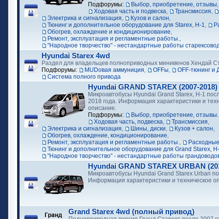
Подфорумы:
Выбор, приобретение, отзывы
Ходовая часть и подвеска
,
Трансмиссия
,
Электрика и сигнализация
,
Кузов и салон
,
Тюнинг и дополнительное оборудование для Starex, H-1
,
Р
Обогрев, охлаждение и кондиционирование
,
Ремонт, эксплуатация и регламентные работы.
,
"Народное творчество" - нестандартные работы старексово
Hyundai Starex 4wd
Раздел для владельцев полноприводных минивенов Хендай С
Подфорумы:
MUDовая аммуниция
,
OFFы
,
OFF-тюнинг и 
Cистема полного привода
Hyundai GRAND STAREX (2007-2018)
Микроавтобусы Hyundai Grand Starex, H-1 посл
2018 года. Информация характеристики и тех
описание.
Подфорумы:
Выбор, приобретение, отзывы.
Ходовая часть, подвеска
,
Трансмиссия
,
Электрика и сигнализация
,
Шины, диски
,
Кузов + салон
,
Обогрев, охлаждение, кондиционирование
,
Ремонт, эксплуатация и регламентные работы.
,
Расходные
Тюнинг и дополнительное оборудование для Grand Starex, H
"Народное творчество" - нестандартные работы грандоводо
Hyundai GRAND STAREX URBAN (2018
Микроавтобусы Hyundai Grand Starex Urban по
Информация характеристики и техническое о
Grand Starex 4wd (полный привод)