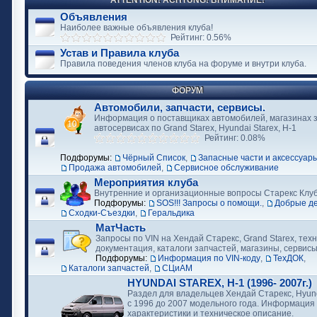
ATTENTION! ACHTUNG! ВНИМАНИЕ!
Объявления
Наиболее важные объявления клуба!
Рейтинг: 0.56%
Устав и Правила клуба
Правила поведения членов клуба на форуме и внутри клуба.
ФОРУМ
Автомобили, запчасти, сервисы.
Информация о поставщиках автомобилей, магазинах з
автосервисах по Grand Starex, Hyundai Starex, H-1
Рейтинг: 0.08%
Подфорумы:
Чёрный Список
,
Запасные части и аксессуар
Продажа автомобилей
,
Сервисное обслуживание
Мероприятия клуба
Внутренние и организационные вопросы Старекс Клу
Подфорумы:
SOS!!! Запросы о помощи.
,
Добрые д
Сходки-Съездки
,
Геральдика
МатЧасть
Запросы по VIN на Хендай Старекс, Grand Starex, тех
документация, каталоги запчастей, магазины, сервис
Подфорумы:
Информация по VIN-коду
,
ТехДОК
,
Каталоги запчастей
,
СЦиАМ
HYUNDAI STAREX, H-1 (1996- 2007г.)
Раздел для владельцев Хендай Старекс, Hyund
с 1996 до 2007 модельного года. Информация
характеристики и техническое описание.