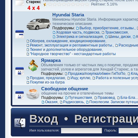
Полноприводная версия Гранд Старекс после 2007 г
Рейтинг: 5.16%
Hyundai Staria
Минивэны Hyundai Staria. Информация характер
техническое описание.
Подфорумы:
Выбор, приобретение, отзывы.
,
Ходовая часть, подвеска
,
Трансмиссия
,
Электрика и сигнализация
,
Шины, диски
,
Обогрев, охлаждение, кондиционирование
,
Ремонт, эксплуатация и регламентные работы.
,
Расходные
Тюнинг и дополнительное оборудование
,
"Народное творчество" - нестандартные работы
Ярмарка
Объявления только от частных лиц о покупке, продаже
запчастей, узлов и агрегатов для Хендай Старекс, а та
Подфорумы:
Продажа/покупка/обмен ГиПоПо
,
Кла
Продаю, предлагаю
,
Ищу, куплю
,
Работа и полезные усл
Покупки из-за бугра
Свободное общение
общение на прочие и отвлечённые темы
Подфорумы:
Путешествия
,
Правовед
,
Бла-Бла...
Оказия
,
Радиосвязь
,
Поколесим. Записки путеш
Вход
•
Регистрац
Имя пользователя:
Пароль: