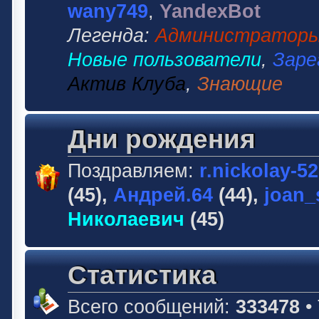
wany749
,
YandexBot
Легенда:
Администратор
Новые пользователи
,
Заре
Актив Клуба
,
Знающие
Дни рождения
Поздравляем:
r.nickolay-5
(45),
Андрей.64
(44),
joan_
Николаевич
(45)
Статистика
Всего сообщений:
333478
•