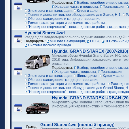
Подфорумы:
Выбор, приобретение, отзывы
Ходовая часть и подвеска
,
Трансмиссия
,
Электрика и сигнализация
,
Кузов и салон
,
Тюнинг и дополнительное оборудование для Starex, H-1
,
Р
Обогрев, охлаждение и кондиционирование
,
Ремонт, эксплуатация и регламентные работы.
,
"Народное творчество" - нестандартные работы старексово
Hyundai Starex 4wd
Раздел для владельцев полноприводных минивенов Хендай С
Подфорумы:
MUDовая аммуниция
,
OFFы
,
OFF-тюнинг и 
Cистема полного привода
Hyundai GRAND STAREX (2007-2018)
Микроавтобусы Hyundai Grand Starex, H-1 посл
2018 года. Информация характеристики и тех
описание.
Подфорумы:
Выбор, приобретение, отзывы.
Ходовая часть, подвеска
,
Трансмиссия
,
Электрика и сигнализация
,
Шины, диски
,
Кузов + салон
,
Обогрев, охлаждение, кондиционирование
,
Ремонт, эксплуатация и регламентные работы.
,
Расходные
Тюнинг и дополнительное оборудование для Grand Starex, H
"Народное творчество" - нестандартные работы грандоводо
Hyundai GRAND STAREX URBAN (2018
Микроавтобусы Hyundai Grand Starex Urban по
Информация характеристики и техническое о
Grand Starex 4wd (полный привод)