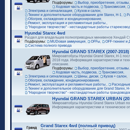
Подфорумы:
Выбор, приобретение, отзывы
Ходовая часть и подвеска
,
Трансмиссия
,
Электрика и сигнализация
,
Кузов и салон
,
Тюнинг и дополнительное оборудование для Starex, H-1
,
Р
Обогрев, охлаждение и кондиционирование
,
Ремонт, эксплуатация и регламентные работы.
,
"Народное творчество" - нестандартные работы старексово
Hyundai Starex 4wd
Раздел для владельцев полноприводных минивенов Хендай С
Подфорумы:
MUDовая аммуниция
,
OFFы
,
OFF-тюнинг и 
Cистема полного привода
Hyundai GRAND STAREX (2007-2018)
Микроавтобусы Hyundai Grand Starex, H-1 посл
2018 года. Информация характеристики и тех
описание.
Подфорумы:
Выбор, приобретение, отзывы.
Ходовая часть, подвеска
,
Трансмиссия
,
Электрика и сигнализация
,
Шины, диски
,
Кузов + салон
,
Обогрев, охлаждение, кондиционирование
,
Ремонт, эксплуатация и регламентные работы.
,
Расходные
Тюнинг и дополнительное оборудование для Grand Starex, H
"Народное творчество" - нестандартные работы грандоводо
Hyundai GRAND STAREX URBAN (2018
Микроавтобусы Hyundai Grand Starex Urban по
Информация характеристики и техническое о
Grand Starex 4wd (полный привод)