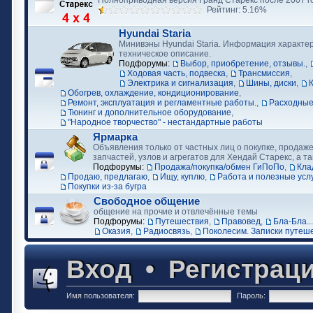
Полноприводная версия Гранд Старекс после 2007 г
Рейтинг: 5.16%
Hyundai Staria
Минивэны Hyundai Staria. Информация характер
техническое описание.
Подфорумы:
Выбор, приобретение, отзывы.
,
Ходовая часть, подвеска
,
Трансмиссия
,
Электрика и сигнализация
,
Шины, диски
,
Обогрев, охлаждение, кондиционирование
,
Ремонт, эксплуатация и регламентные работы.
,
Расходные
Тюнинг и дополнительное оборудование
,
"Народное творчество" - нестандартные работы
Ярмарка
Объявления только от частных лиц о покупке, продаже
запчастей, узлов и агрегатов для Хендай Старекс, а та
Подфорумы:
Продажа/покупка/обмен ГиПоПо
,
Кла
Продаю, предлагаю
,
Ищу, куплю
,
Работа и полезные усл
Покупки из-за бугра
Свободное общение
общение на прочие и отвлечённые темы
Подфорумы:
Путешествия
,
Правовед
,
Бла-Бла...
Оказия
,
Радиосвязь
,
Поколесим. Записки путеш
Вход
•
Регистрац
Имя пользователя:
Пароль: