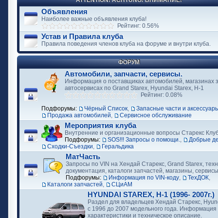
ATTENTION! ACHTUNG! ВНИМАНИЕ!
Объявления
Наиболее важные объявления клуба!
Рейтинг: 0.56%
Устав и Правила клуба
Правила поведения членов клуба на форуме и внутри клуба.
ФОРУМ
Автомобили, запчасти, сервисы.
Информация о поставщиках автомобилей, магазинах з
автосервисах по Grand Starex, Hyundai Starex, H-1
Рейтинг: 0.08%
Подфорумы:
Чёрный Список
,
Запасные части и аксессуар
Продажа автомобилей
,
Сервисное обслуживание
Мероприятия клуба
Внутренние и организационные вопросы Старекс Клу
Подфорумы:
SOS!!! Запросы о помощи.
,
Добрые д
Сходки-Съездки
,
Геральдика
МатЧасть
Запросы по VIN на Хендай Старекс, Grand Starex, тех
документация, каталоги запчастей, магазины, сервис
Подфорумы:
Информация по VIN-коду
,
ТехДОК
,
Каталоги запчастей
,
СЦиАМ
HYUNDAI STAREX, H-1 (1996- 2007г.)
Раздел для владельцев Хендай Старекс, Hyund
с 1996 до 2007 модельного года. Информация
характеристики и техническое описание.