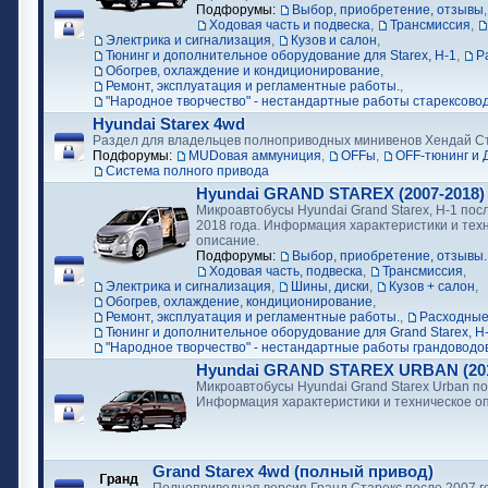
Подфорумы:
Выбор, приобретение, отзывы
Ходовая часть и подвеска
,
Трансмиссия
,
Электрика и сигнализация
,
Кузов и салон
,
Тюнинг и дополнительное оборудование для Starex, H-1
,
Р
Обогрев, охлаждение и кондиционирование
,
Ремонт, эксплуатация и регламентные работы.
,
"Народное творчество" - нестандартные работы старексово
Hyundai Starex 4wd
Раздел для владельцев полноприводных минивенов Хендай С
Подфорумы:
MUDовая аммуниция
,
OFFы
,
OFF-тюнинг и 
Cистема полного привода
Hyundai GRAND STAREX (2007-2018)
Микроавтобусы Hyundai Grand Starex, H-1 посл
2018 года. Информация характеристики и тех
описание.
Подфорумы:
Выбор, приобретение, отзывы.
Ходовая часть, подвеска
,
Трансмиссия
,
Электрика и сигнализация
,
Шины, диски
,
Кузов + салон
,
Обогрев, охлаждение, кондиционирование
,
Ремонт, эксплуатация и регламентные работы.
,
Расходные
Тюнинг и дополнительное оборудование для Grand Starex, H
"Народное творчество" - нестандартные работы грандоводо
Hyundai GRAND STAREX URBAN (2018
Микроавтобусы Hyundai Grand Starex Urban по
Информация характеристики и техническое о
Grand Starex 4wd (полный привод)