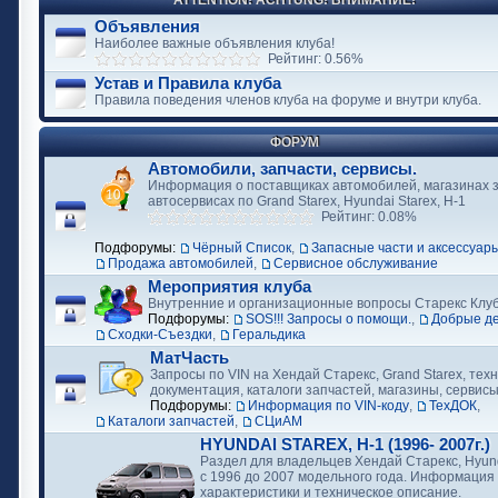
ATTENTION! ACHTUNG! ВНИМАНИЕ!
Объявления
Наиболее важные объявления клуба!
Рейтинг: 0.56%
Устав и Правила клуба
Правила поведения членов клуба на форуме и внутри клуба.
ФОРУМ
Автомобили, запчасти, сервисы.
Информация о поставщиках автомобилей, магазинах з
автосервисах по Grand Starex, Hyundai Starex, H-1
Рейтинг: 0.08%
Подфорумы:
Чёрный Список
,
Запасные части и аксессуар
Продажа автомобилей
,
Сервисное обслуживание
Мероприятия клуба
Внутренние и организационные вопросы Старекс Клу
Подфорумы:
SOS!!! Запросы о помощи.
,
Добрые д
Сходки-Съездки
,
Геральдика
МатЧасть
Запросы по VIN на Хендай Старекс, Grand Starex, тех
документация, каталоги запчастей, магазины, сервис
Подфорумы:
Информация по VIN-коду
,
ТехДОК
,
Каталоги запчастей
,
СЦиАМ
HYUNDAI STAREX, H-1 (1996- 2007г.)
Раздел для владельцев Хендай Старекс, Hyund
с 1996 до 2007 модельного года. Информация
характеристики и техническое описание.