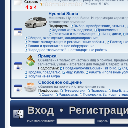
Полноприводная версия Гранд Старекс после 2007 г
Рейтинг: 5.16%
Hyundai Staria
Минивэны Hyundai Staria. Информация характер
техническое описание.
Подфорумы:
Выбор, приобретение, отзывы.
,
Ходовая часть, подвеска
,
Трансмиссия
,
Электрика и сигнализация
,
Шины, диски
,
Обогрев, охлаждение, кондиционирование
,
Ремонт, эксплуатация и регламентные работы.
,
Расходные
Тюнинг и дополнительное оборудование
,
"Народное творчество" - нестандартные работы
Ярмарка
Объявления только от частных лиц о покупке, продаже
запчастей, узлов и агрегатов для Хендай Старекс, а та
Подфорумы:
Продажа/покупка/обмен ГиПоПо
,
Кла
Продаю, предлагаю
,
Ищу, куплю
,
Работа и полезные усл
Покупки из-за бугра
Свободное общение
общение на прочие и отвлечённые темы
Подфорумы:
Путешествия
,
Правовед
,
Бла-Бла...
Оказия
,
Радиосвязь
,
Поколесим. Записки путеш
Вход
•
Регистрац
Имя пользователя:
Пароль: