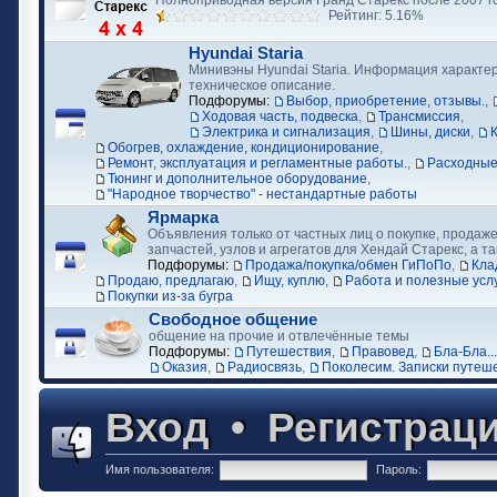
Полноприводная версия Гранд Старекс после 2007 г
Рейтинг: 5.16%
Hyundai Staria
Минивэны Hyundai Staria. Информация характер
техническое описание.
Подфорумы:
Выбор, приобретение, отзывы.
,
Ходовая часть, подвеска
,
Трансмиссия
,
Электрика и сигнализация
,
Шины, диски
,
Обогрев, охлаждение, кондиционирование
,
Ремонт, эксплуатация и регламентные работы.
,
Расходные
Тюнинг и дополнительное оборудование
,
"Народное творчество" - нестандартные работы
Ярмарка
Объявления только от частных лиц о покупке, продаже
запчастей, узлов и агрегатов для Хендай Старекс, а та
Подфорумы:
Продажа/покупка/обмен ГиПоПо
,
Кла
Продаю, предлагаю
,
Ищу, куплю
,
Работа и полезные усл
Покупки из-за бугра
Свободное общение
общение на прочие и отвлечённые темы
Подфорумы:
Путешествия
,
Правовед
,
Бла-Бла...
Оказия
,
Радиосвязь
,
Поколесим. Записки путеш
Вход
•
Регистрац
Имя пользователя:
Пароль: