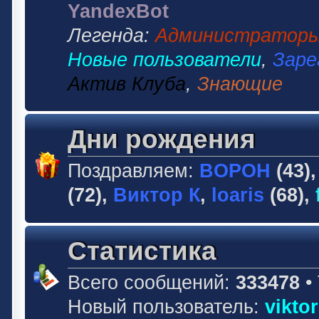
YandexBot
Легенда:
Администратор
Новые пользователи
,
Заре
Актив Клуба
,
Знающие
Дни рождения
Поздравляем:
BOPOH
(43)
(72),
Виктор К
,
loaris
(68),
Статистика
Всего сообщений:
333478
•
Новый пользователь:
vikto