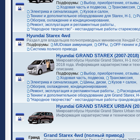
Подфорумы:
Выбор, приобретение, отзывы
Ходовая часть и подвеска
,
Трансмиссия
,
Электрика и сигнализация
,
Кузов и салон
,
Тюнинг и дополнительное оборудование для Starex, H-1
,
Р
Обогрев, охлаждение и кондиционирование
,
Ремонт, эксплуатация и регламентные работы.
,
"Народное творчество" - нестандартные работы старексово
Hyundai Starex 4wd
Раздел для владельцев полноприводных минивенов Хендай С
Подфорумы:
MUDовая аммуниция
,
OFFы
,
OFF-тюнинг и 
Cистема полного привода
Hyundai GRAND STAREX (2007-2018)
Микроавтобусы Hyundai Grand Starex, H-1 посл
2018 года. Информация характеристики и тех
описание.
Подфорумы:
Выбор, приобретение, отзывы.
Ходовая часть, подвеска
,
Трансмиссия
,
Электрика и сигнализация
,
Шины, диски
,
Кузов + салон
,
Обогрев, охлаждение, кондиционирование
,
Ремонт, эксплуатация и регламентные работы.
,
Расходные
Тюнинг и дополнительное оборудование для Grand Starex, H
"Народное творчество" - нестандартные работы грандоводо
Hyundai GRAND STAREX URBAN (2018
Микроавтобусы Hyundai Grand Starex Urban по
Информация характеристики и техническое о
Grand Starex 4wd (полный привод)