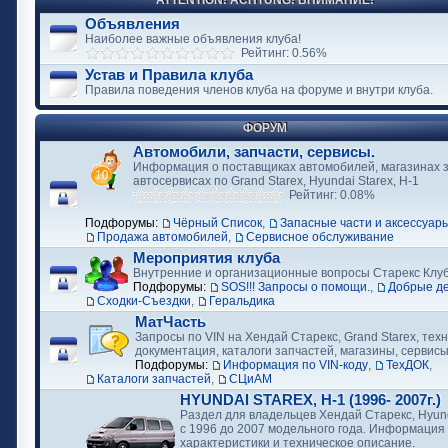
ATTENTION! ACHTUNG! ВНИМАНИЕ!
Объявления
Наиболее важные объявления клуба!
Рейтинг: 0.56%
Устав и Правила клуба
Правила поведения членов клуба на форуме и внутри клуба.
ФОРУМ
Автомобили, запчасти, сервисы.
Информация о поставщиках автомобилей, магазинах з
автосервисах по Grand Starex, Hyundai Starex, H-1
Рейтинг: 0.08%
Подфорумы:
Чёрный Список
,
Запасные части и аксессуар
Продажа автомобилей
,
Сервисное обслуживание
Мероприятия клуба
Внутренние и организационные вопросы Старекс Клу
Подфорумы:
SOS!!! Запросы о помощи.
,
Добрые д
Сходки-Съездки
,
Геральдика
МатЧасть
Запросы по VIN на Хендай Старекс, Grand Starex, тех
документация, каталоги запчастей, магазины, сервис
Подфорумы:
Информация по VIN-коду
,
ТехДОК
,
Каталоги запчастей
,
СЦиАМ
HYUNDAI STAREX, H-1 (1996- 2007г.)
Раздел для владельцев Хендай Старекс, Hyund
с 1996 до 2007 модельного года. Информация
характеристики и техническое описание.