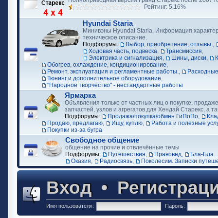
Полноприводная версия Гранд Старекс после 2007 г
Рейтинг: 5.16%
Hyundai Staria
Минивэны Hyundai Staria. Информация характер
техническое описание.
Подфорумы:
Выбор, приобретение, отзывы.
,
Ходовая часть, подвеска
,
Трансмиссия
,
Электрика и сигнализация
,
Шины, диски
,
Обогрев, охлаждение, кондиционирование
,
Ремонт, эксплуатация и регламентные работы.
,
Расходные
Тюнинг и дополнительное оборудование
,
"Народное творчество" - нестандартные работы
Ярмарка
Объявления только от частных лиц о покупке, продаже
запчастей, узлов и агрегатов для Хендай Старекс, а та
Подфорумы:
Продажа/покупка/обмен ГиПоПо
,
Кла
Продаю, предлагаю
,
Ищу, куплю
,
Работа и полезные усл
Покупки из-за бугра
Свободное общение
общение на прочие и отвлечённые темы
Подфорумы:
Путешествия
,
Правовед
,
Бла-Бла...
Оказия
,
Радиосвязь
,
Поколесим. Записки путеш
Вход
•
Регистрац
Имя пользователя:
Пароль: