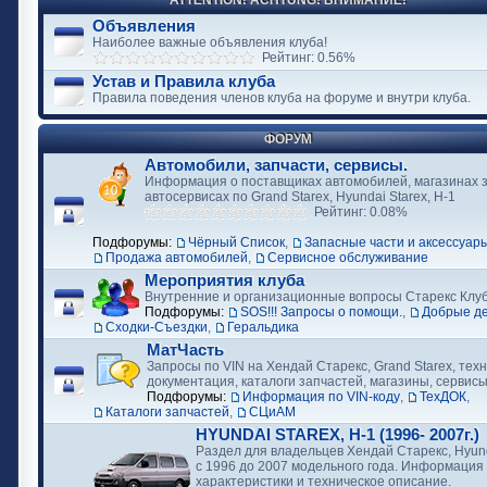
ATTENTION! ACHTUNG! ВНИМАНИЕ!
Объявления
Наиболее важные объявления клуба!
Рейтинг: 0.56%
Устав и Правила клуба
Правила поведения членов клуба на форуме и внутри клуба.
ФОРУМ
Автомобили, запчасти, сервисы.
Информация о поставщиках автомобилей, магазинах з
автосервисах по Grand Starex, Hyundai Starex, H-1
Рейтинг: 0.08%
Подфорумы:
Чёрный Список
,
Запасные части и аксессуар
Продажа автомобилей
,
Сервисное обслуживание
Мероприятия клуба
Внутренние и организационные вопросы Старекс Клу
Подфорумы:
SOS!!! Запросы о помощи.
,
Добрые д
Сходки-Съездки
,
Геральдика
МатЧасть
Запросы по VIN на Хендай Старекс, Grand Starex, тех
документация, каталоги запчастей, магазины, сервис
Подфорумы:
Информация по VIN-коду
,
ТехДОК
,
Каталоги запчастей
,
СЦиАМ
HYUNDAI STAREX, H-1 (1996- 2007г.)
Раздел для владельцев Хендай Старекс, Hyund
с 1996 до 2007 модельного года. Информация
характеристики и техническое описание.