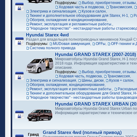
Подфорумы:
Выбор, приобретение, отзывы
Ходовая часть и подвеска
,
Трансмиссия
,
Электрика и сигнализация
,
Кузов и салон
,
Тюнинг и дополнительное оборудование для Starex, H-1
,
Р
Обогрев, охлаждение и кондиционирование
,
Ремонт, эксплуатация и регламентные работы.
,
"Народное творчество" - нестандартные работы старексово
Hyundai Starex 4wd
Раздел для владельцев полноприводных минивенов Хендай С
Подфорумы:
MUDовая аммуниция
,
OFFы
,
OFF-тюнинг и 
Cистема полного привода
Hyundai GRAND STAREX (2007-2018)
Микроавтобусы Hyundai Grand Starex, H-1 посл
2018 года. Информация характеристики и тех
описание.
Подфорумы:
Выбор, приобретение, отзывы.
Ходовая часть, подвеска
,
Трансмиссия
,
Электрика и сигнализация
,
Шины, диски
,
Кузов + салон
,
Обогрев, охлаждение, кондиционирование
,
Ремонт, эксплуатация и регламентные работы.
,
Расходные
Тюнинг и дополнительное оборудование для Grand Starex, H
"Народное творчество" - нестандартные работы грандоводо
Hyundai GRAND STAREX URBAN (2018
Микроавтобусы Hyundai Grand Starex Urban по
Информация характеристики и техническое о
Grand Starex 4wd (полный привод)