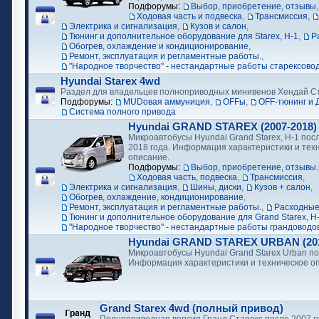
Подфорумы:
Выбор, приобретение, отзывы
Ходовая часть и подвеска
,
Трансмиссия
,
Электрика и сигнализация
,
Кузов и салон
,
Тюнинг и дополнительное оборудование для Starex, H-1
,
Р
Обогрев, охлаждение и кондиционирование
,
Ремонт, эксплуатация и регламентные работы.
,
"Народное творчество" - нестандартные работы старексово
Hyundai Starex 4wd
Раздел для владельцев полноприводных минивенов Хендай С
Подфорумы:
MUDовая аммуниция
,
OFFы
,
OFF-тюнинг и 
Cистема полного привода
Hyundai GRAND STAREX (2007-2018)
Микроавтобусы Hyundai Grand Starex, H-1 посл
2018 года. Информация характеристики и тех
описание.
Подфорумы:
Выбор, приобретение, отзывы.
Ходовая часть, подвеска
,
Трансмиссия
,
Электрика и сигнализация
,
Шины, диски
,
Кузов + салон
,
Обогрев, охлаждение, кондиционирование
,
Ремонт, эксплуатация и регламентные работы.
,
Расходные
Тюнинг и дополнительное оборудование для Grand Starex, H
"Народное творчество" - нестандартные работы грандоводо
Hyundai GRAND STAREX URBAN (2018
Микроавтобусы Hyundai Grand Starex Urban по
Информация характеристики и техническое о
Grand Starex 4wd (полный привод)