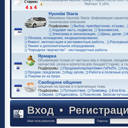
Полноприводная версия Гранд Старекс после 2007 г
Рейтинг: 5.16%
Hyundai Staria
Минивэны Hyundai Staria. Информация характер
техническое описание.
Подфорумы:
Выбор, приобретение, отзывы.
,
Ходовая часть, подвеска
,
Трансмиссия
,
Электрика и сигнализация
,
Шины, диски
,
Обогрев, охлаждение, кондиционирование
,
Ремонт, эксплуатация и регламентные работы.
,
Расходные
Тюнинг и дополнительное оборудование
,
"Народное творчество" - нестандартные работы
Ярмарка
Объявления только от частных лиц о покупке, продаже
запчастей, узлов и агрегатов для Хендай Старекс, а та
Подфорумы:
Продажа/покупка/обмен ГиПоПо
,
Кла
Продаю, предлагаю
,
Ищу, куплю
,
Работа и полезные усл
Покупки из-за бугра
Свободное общение
общение на прочие и отвлечённые темы
Подфорумы:
Путешествия
,
Правовед
,
Бла-Бла...
Оказия
,
Радиосвязь
,
Поколесим. Записки путеш
Вход
•
Регистрац
Имя пользователя:
Пароль: