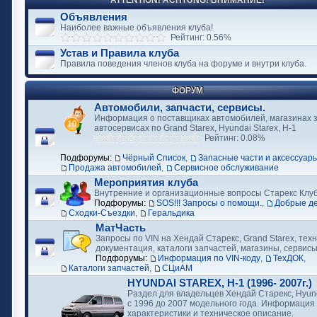
ATTENTION! ACHTUNG! ВНИМАНИЕ!
Объявления
Наиболее важные объявления клуба!
Рейтинг: 0.56%
Устав и Правила клуба
Правила поведения членов клуба на форуме и внутри клуба.
ФОРУМ
Автомобили, запчасти, сервисы.
Информация о поставщиках автомобилей, магазинах з
автосервисах по Grand Starex, Hyundai Starex, H-1
Рейтинг: 0.08%
Подфорумы:
Чёрный Список
,
Запасные части и аксессуар
Продажа автомобилей
,
Сервисное обслуживание
Мероприятия клуба
Внутренние и организационные вопросы Старекс Клу
Подфорумы:
SOS!!! Запросы о помощи.
,
Добрые д
Сходки-Съездки
,
Геральдика
МатЧасть
Запросы по VIN на Хендай Старекс, Grand Starex, тех
документация, каталоги запчастей, магазины, сервис
Подфорумы:
Информация по VIN-коду
,
ТехДОК
,
Каталоги запчастей
,
СЦиАМ
HYUNDAI STAREX, H-1 (1996- 2007г.)
Раздел для владельцев Хендай Старекс, Hyund
с 1996 до 2007 модельного года. Информация
характеристики и техническое описание.