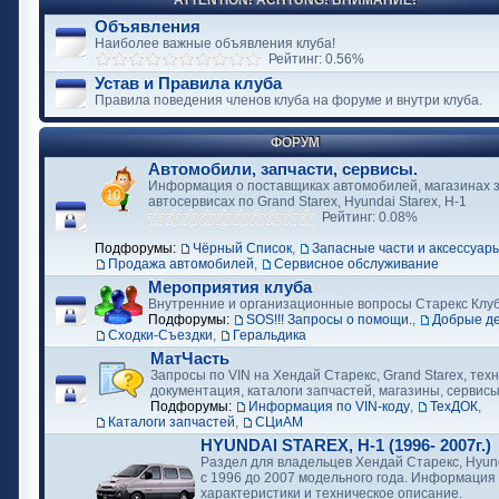
ATTENTION! ACHTUNG! ВНИМАНИЕ!
Объявления
Наиболее важные объявления клуба!
Рейтинг: 0.56%
Устав и Правила клуба
Правила поведения членов клуба на форуме и внутри клуба.
ФОРУМ
Автомобили, запчасти, сервисы.
Информация о поставщиках автомобилей, магазинах з
автосервисах по Grand Starex, Hyundai Starex, H-1
Рейтинг: 0.08%
Подфорумы:
Чёрный Список
,
Запасные части и аксессуар
Продажа автомобилей
,
Сервисное обслуживание
Мероприятия клуба
Внутренние и организационные вопросы Старекс Клу
Подфорумы:
SOS!!! Запросы о помощи.
,
Добрые д
Сходки-Съездки
,
Геральдика
МатЧасть
Запросы по VIN на Хендай Старекс, Grand Starex, тех
документация, каталоги запчастей, магазины, сервис
Подфорумы:
Информация по VIN-коду
,
ТехДОК
,
Каталоги запчастей
,
СЦиАМ
HYUNDAI STAREX, H-1 (1996- 2007г.)
Раздел для владельцев Хендай Старекс, Hyund
с 1996 до 2007 модельного года. Информация
характеристики и техническое описание.