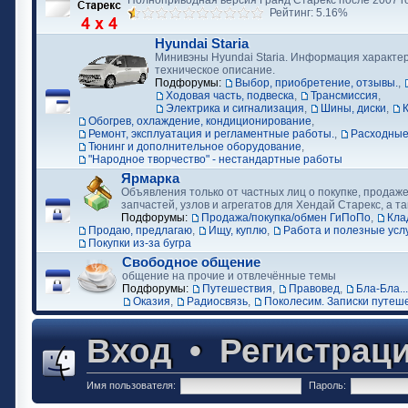
Полноприводная версия Гранд Старекс после 2007 г
Рейтинг: 5.16%
Hyundai Staria
Минивэны Hyundai Staria. Информация характер
техническое описание.
Подфорумы:
Выбор, приобретение, отзывы.
,
Ходовая часть, подвеска
,
Трансмиссия
,
Электрика и сигнализация
,
Шины, диски
,
Обогрев, охлаждение, кондиционирование
,
Ремонт, эксплуатация и регламентные работы.
,
Расходные
Тюнинг и дополнительное оборудование
,
"Народное творчество" - нестандартные работы
Ярмарка
Объявления только от частных лиц о покупке, продаже
запчастей, узлов и агрегатов для Хендай Старекс, а та
Подфорумы:
Продажа/покупка/обмен ГиПоПо
,
Кла
Продаю, предлагаю
,
Ищу, куплю
,
Работа и полезные усл
Покупки из-за бугра
Свободное общение
общение на прочие и отвлечённые темы
Подфорумы:
Путешествия
,
Правовед
,
Бла-Бла...
Оказия
,
Радиосвязь
,
Поколесим. Записки путеш
Вход
•
Регистрац
Имя пользователя:
Пароль: