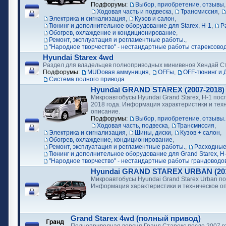
Подфорумы:
Выбор, приобретение, отзывы
Ходовая часть и подвеска
,
Трансмиссия
,
Электрика и сигнализация
,
Кузов и салон
,
Тюнинг и дополнительное оборудование для Starex, H-1
,
Р
Обогрев, охлаждение и кондиционирование
,
Ремонт, эксплуатация и регламентные работы.
,
"Народное творчество" - нестандартные работы старексово
Hyundai Starex 4wd
Раздел для владельцев полноприводных минивенов Хендай С
Подфорумы:
MUDовая аммуниция
,
OFFы
,
OFF-тюнинг и 
Cистема полного привода
Hyundai GRAND STAREX (2007-2018)
Микроавтобусы Hyundai Grand Starex, H-1 посл
2018 года. Информация характеристики и тех
описание.
Подфорумы:
Выбор, приобретение, отзывы.
Ходовая часть, подвеска
,
Трансмиссия
,
Электрика и сигнализация
,
Шины, диски
,
Кузов + салон
,
Обогрев, охлаждение, кондиционирование
,
Ремонт, эксплуатация и регламентные работы.
,
Расходные
Тюнинг и дополнительное оборудование для Grand Starex, H
"Народное творчество" - нестандартные работы грандоводо
Hyundai GRAND STAREX URBAN (2018
Микроавтобусы Hyundai Grand Starex Urban по
Информация характеристики и техническое о
Grand Starex 4wd (полный привод)