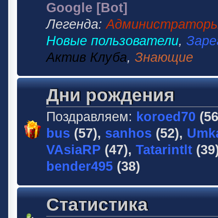
Google [Bot]
Легенда:
Администратор
Новые пользователи
,
Заре
Актив Клуба
,
Знающие
Дни рождения
Поздравляем:
koroed70
(56
bus
(57),
sanhos
(52),
Umk
VAsiaRP
(47),
Tatarintlt
(39
bender495
(38)
Статистика