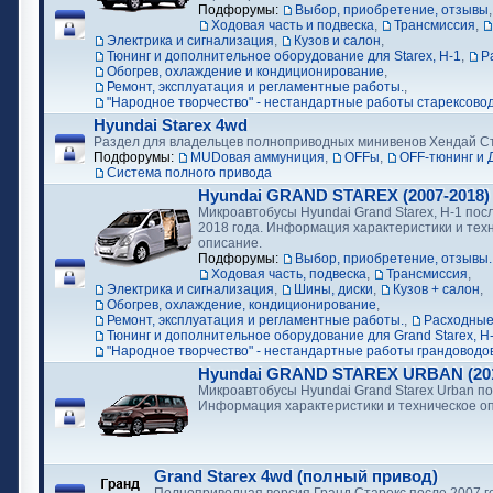
Подфорумы:
Выбор, приобретение, отзывы
Ходовая часть и подвеска
,
Трансмиссия
,
Электрика и сигнализация
,
Кузов и салон
,
Тюнинг и дополнительное оборудование для Starex, H-1
,
Р
Обогрев, охлаждение и кондиционирование
,
Ремонт, эксплуатация и регламентные работы.
,
"Народное творчество" - нестандартные работы старексово
Hyundai Starex 4wd
Раздел для владельцев полноприводных минивенов Хендай С
Подфорумы:
MUDовая аммуниция
,
OFFы
,
OFF-тюнинг и 
Cистема полного привода
Hyundai GRAND STAREX (2007-2018)
Микроавтобусы Hyundai Grand Starex, H-1 посл
2018 года. Информация характеристики и тех
описание.
Подфорумы:
Выбор, приобретение, отзывы.
Ходовая часть, подвеска
,
Трансмиссия
,
Электрика и сигнализация
,
Шины, диски
,
Кузов + салон
,
Обогрев, охлаждение, кондиционирование
,
Ремонт, эксплуатация и регламентные работы.
,
Расходные
Тюнинг и дополнительное оборудование для Grand Starex, H
"Народное творчество" - нестандартные работы грандоводо
Hyundai GRAND STAREX URBAN (2018
Микроавтобусы Hyundai Grand Starex Urban по
Информация характеристики и техническое о
Grand Starex 4wd (полный привод)