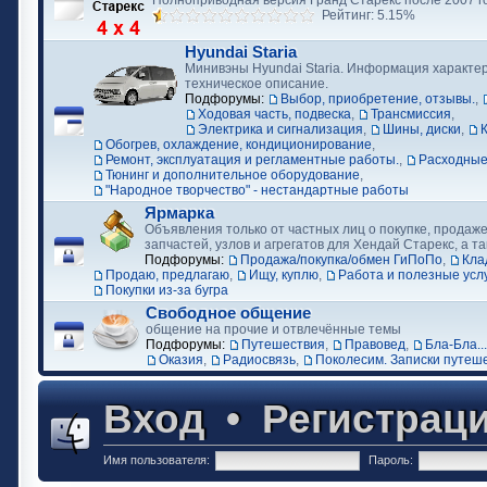
Полноприводная версия Гранд Старекс после 2007 г
Рейтинг: 5.15%
Hyundai Staria
Минивэны Hyundai Staria. Информация характер
техническое описание.
Подфорумы:
Выбор, приобретение, отзывы.
,
Ходовая часть, подвеска
,
Трансмиссия
,
Электрика и сигнализация
,
Шины, диски
,
Обогрев, охлаждение, кондиционирование
,
Ремонт, эксплуатация и регламентные работы.
,
Расходные
Тюнинг и дополнительное оборудование
,
"Народное творчество" - нестандартные работы
Ярмарка
Объявления только от частных лиц о покупке, продаже
запчастей, узлов и агрегатов для Хендай Старекс, а та
Подфорумы:
Продажа/покупка/обмен ГиПоПо
,
Кла
Продаю, предлагаю
,
Ищу, куплю
,
Работа и полезные усл
Покупки из-за бугра
Свободное общение
общение на прочие и отвлечённые темы
Подфорумы:
Путешествия
,
Правовед
,
Бла-Бла...
Оказия
,
Радиосвязь
,
Поколесим. Записки путеш
Вход
•
Регистрац
Имя пользователя:
Пароль: