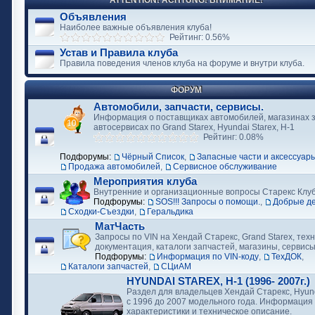
ATTENTION! ACHTUNG! ВНИМАНИЕ!
Объявления
Наиболее важные объявления клуба!
Рейтинг: 0.56%
Устав и Правила клуба
Правила поведения членов клуба на форуме и внутри клуба.
ФОРУМ
Автомобили, запчасти, сервисы.
Информация о поставщиках автомобилей, магазинах з
автосервисах по Grand Starex, Hyundai Starex, H-1
Рейтинг: 0.08%
Подфорумы:
Чёрный Список
,
Запасные части и аксессуар
Продажа автомобилей
,
Сервисное обслуживание
Мероприятия клуба
Внутренние и организационные вопросы Старекс Клу
Подфорумы:
SOS!!! Запросы о помощи.
,
Добрые д
Сходки-Съездки
,
Геральдика
МатЧасть
Запросы по VIN на Хендай Старекс, Grand Starex, тех
документация, каталоги запчастей, магазины, сервис
Подфорумы:
Информация по VIN-коду
,
ТехДОК
,
Каталоги запчастей
,
СЦиАМ
HYUNDAI STAREX, H-1 (1996- 2007г.)
Раздел для владельцев Хендай Старекс, Hyund
с 1996 до 2007 модельного года. Информация
характеристики и техническое описание.