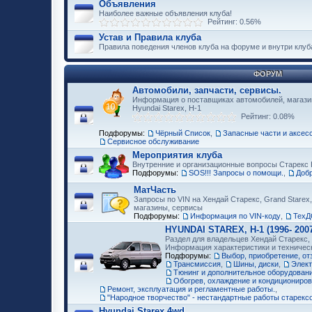
Объявления
Наиболее важные объявления клуба!
Рейтинг: 0.56%
Устав и Правила клуба
Правила поведения членов клуба на форуме и внутри клуб
ФОРУМ
Автомобили, запчасти, сервисы.
Информация о поставщиках автомобилей, магазин
Hyundai Starex, H-1
Рейтинг: 0.08%
Подфорумы:
Чёрный Список
,
Запасные части и аксес
Сервисное обслуживание
Мероприятия клуба
Внутренние и организационные вопросы Старекс 
Подфорумы:
SOS!!! Запросы о помощи.
,
Доб
МатЧасть
Запросы по VIN на Хендай Старекс, Grand Starex,
магазины, сервисы
Подфорумы:
Информация по VIN-коду
,
ТехД
HYUNDAI STAREX, H-1 (1996- 2007
Раздел для владельцев Хендай Старекс, H
Информация характеристики и техничес
Подфорумы:
Выбор, приобретение, о
Трансмиссия
,
Шины, диски
,
Элект
Тюнинг и дополнительное оборудование
Обогрев, охлаждение и кондициониро
Ремонт, эксплуатация и регламентные работы.
,
"Народное творчество" - нестандартные работы старекс
Hyundai Starex 4wd