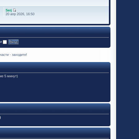
Serj
20 апр 2026, 16:50
ии
асти - заходите!
ие 5 минут)
)