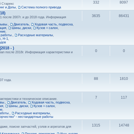
332
8097
й Старекс
нг и Допы
,
Cистема полного привода
18)
3635
86431
1 после 2007г. и до 2018 года. Информация
зывы.
,
Двигатель
,
Ходовая часть, подвеска
,
ация
,
Шины, диски
,
Кузов + салон
,
ание
,
 работы.
,
Расходные материалы
,
, H-1
,
одов
018 - )
0
0
ban после 2018г. Информация характеристики и
88
1810
7 года.
7
117
актеристики и техническое описание.
ывы.
,
Двигатель
,
Ходовая часть, подвеска
,
ия
,
Шины, диски
,
Кузов + салон
,
ие
,
аботы.
,
Расходные материалы
,
орчество" - нестандартные работы
1315
14748
даже, поиске запчастей, узлов и агрегатов для
Кладовочка
,
Продаю, предлагаю
,
Ищу, куплю
,