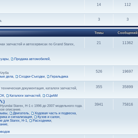
14
112
3
3
а.
Темы
Сообщений
21
11362
ах запчастей и автосервисах по Grand Starex,
суары
,
Продажа автомобилей
,
526
19697
Клуба
рые дела
,
Сходки-Съездки
,
Геральдика
355
35899
 техническая документация, каталоги запчастей,
ОК
,
Каталоги запчастей
,
СЦиАМ
г.)
3941
75816
yundai Starex, H-1 с 1996 до 2007 модельного года.
кое описание.
тзывы
,
Двигатель
,
Ходовая часть и подвеска
,
рика и сигнализация
,
Кузов и салон
,
 для Starex, H-1
,
Расходники
,
вание
,
оводов