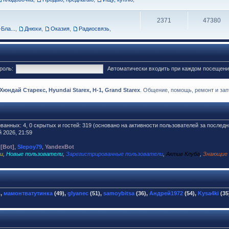
2371
47380
Бла...
,
Днюхи
,
Оказия
,
Радиосвязь
,
роль:
Автоматически входить при каждом посещен
ндай Старекс, Hyundai Starex, H-1, Grand Starex
. Общение, помощь, ремонт и запч
ованных: 4, 0 скрытых и гостей: 319 (основано на активности пользователей за последн
 2026, 21:59
 [Bot]
,
Slepoy79
,
YandexBot
и
,
Новые пользователи
,
Зарегистрированные пользователи
,
Актив Клуба
,
Знающие
),
мамонтватутинка
(49),
glyanec
(51),
samoybitsa
(36),
Андрей1972
(54),
Kysa4ki
(35