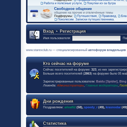
Работа и полезные услуги
,
Покупки из-за бугра
Свободное общение
общение на прочие и отвлечённые темы
Подфорумы:
Путешествия
,
Правовед
,
Бла-
Поколесим. Записки путешественника.
Вход
•
Регистрация
Имя пользователя:
Па
www.starexclub.ru — специализированный
автофорум владельцев Хю
Кто сейчас на форуме
Сейчас посетителей на форуме:
323
, из них зарегистрир
Больше всего посетителей (
2863
) на форуме было 05 май
Зарегистрированные пользователи:
Baidu [Spider]
,
Bing
Легенда:
Администраторы
,
Главные модераторы
,
Гост
Дни рождения
Поздравляем:
arival52
(58),
speedy_r
(49),
krasnodar
(49
Статистика