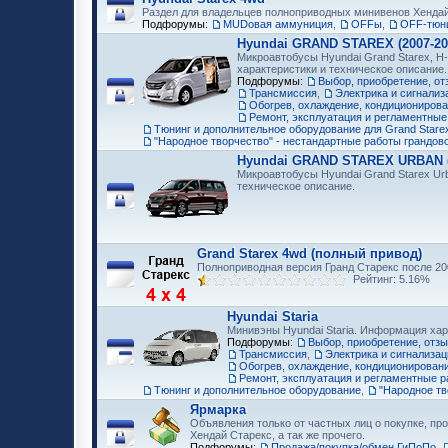
Раздел для владельцев полноприводных минивенов Хенда
Подфорумы:
MUDовая аммуниция
,
OFFы
,
OFF-тюни
Hyundai GRAND STAREX (2007-20
Микроавтобусы Hyundai Grand Starex, H-
характеристики и техническое описание.
Подфорумы:
Выбор, приобретение, от
Трансмиссия
,
Электрика и сигнализ
Обогрев, охлаждение, кондициониров
Ремонт, эксплуатация и регламентные
Тюнинг и дополнительное оборудование для Grand Starex
"Народное творчество" - нестандартные работы грандов
Hyundai GRAND STAREX URBAN (2
Микроавтобусы Hyundai Grand Starex Ur
техническое описание.
Grand Starex 4wd (полный привод)
Полноприводная версия Гранд Старекс после 200
Рейтинг: 5.16%
Hyundai Staria
Минивэны Hyundai Staria. Информация хар
Подфорумы:
Выбор, приобретение, отз
Трансмиссия
,
Электрика и сигнализац
Обогрев, охлаждение, кондиционирован
Ремонт, эксплуатация и регламентные р
Тюнинг и дополнительное оборудование
,
"Народное тв
Ярмарка
Объявления только от частных лиц о покупке, про
Хендай Старекс, а так же прочего.
Подфорумы:
Продажа/покупка/обмен ГиПоПо
,