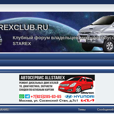
REXCLUB.RU
Клубный форум владельцев микроавтобусо
STAREX
МАНИЕ!
Темы
Сообщений