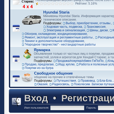
Полноприводная версия Гранд Старекс после 2007 г
Рейтинг: 5.16%
Hyundai Staria
Минивэны Hyundai Staria. Информация характер
техническое описание.
Подфорумы:
Выбор, приобретение, отзывы.
,
Ходовая часть, подвеска
,
Трансмиссия
,
Электрика и сигнализация
,
Шины, диски
,
Обогрев, охлаждение, кондиционирование
,
Ремонт, эксплуатация и регламентные работы.
,
Расходные
Тюнинг и дополнительное оборудование
,
"Народное творчество" - нестандартные работы
Ярмарка
Объявления только от частных лиц о покупке, продаже
запчастей, узлов и агрегатов для Хендай Старекс, а та
Подфорумы:
Продажа/покупка/обмен ГиПоПо
,
Кла
Продаю, предлагаю
,
Ищу, куплю
,
Работа и полезные усл
Покупки из-за бугра
Свободное общение
общение на прочие и отвлечённые темы
Подфорумы:
Путешествия
,
Правовед
,
Бла-Бла...
Оказия
,
Радиосвязь
,
Поколесим. Записки путеш
Вход
•
Регистрац
Имя пользователя:
Пароль: