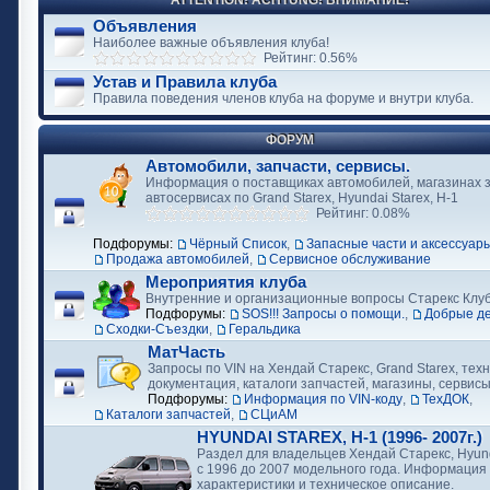
ATTENTION! ACHTUNG! ВНИМАНИЕ!
Объявления
Наиболее важные объявления клуба!
Рейтинг: 0.56%
Устав и Правила клуба
Правила поведения членов клуба на форуме и внутри клуба.
ФОРУМ
Автомобили, запчасти, сервисы.
Информация о поставщиках автомобилей, магазинах з
автосервисах по Grand Starex, Hyundai Starex, H-1
Рейтинг: 0.08%
Подфорумы:
Чёрный Список
,
Запасные части и аксессуар
Продажа автомобилей
,
Сервисное обслуживание
Мероприятия клуба
Внутренние и организационные вопросы Старекс Клу
Подфорумы:
SOS!!! Запросы о помощи.
,
Добрые д
Сходки-Съездки
,
Геральдика
МатЧасть
Запросы по VIN на Хендай Старекс, Grand Starex, тех
документация, каталоги запчастей, магазины, сервис
Подфорумы:
Информация по VIN-коду
,
ТехДОК
,
Каталоги запчастей
,
СЦиАМ
HYUNDAI STAREX, H-1 (1996- 2007г.)
Раздел для владельцев Хендай Старекс, Hyund
с 1996 до 2007 модельного года. Информация
характеристики и техническое описание.