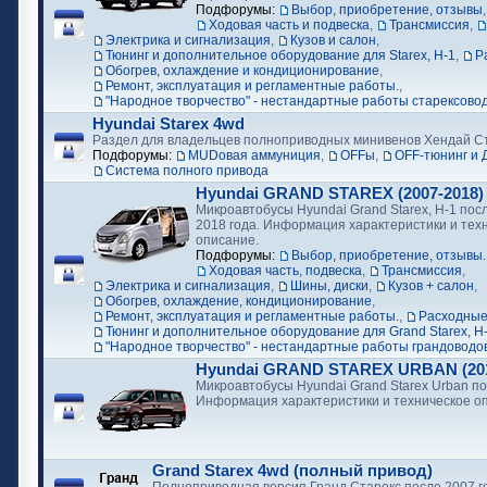
Подфорумы:
Выбор, приобретение, отзывы
Ходовая часть и подвеска
,
Трансмиссия
,
Электрика и сигнализация
,
Кузов и салон
,
Тюнинг и дополнительное оборудование для Starex, H-1
,
Р
Обогрев, охлаждение и кондиционирование
,
Ремонт, эксплуатация и регламентные работы.
,
"Народное творчество" - нестандартные работы старексово
Hyundai Starex 4wd
Раздел для владельцев полноприводных минивенов Хендай С
Подфорумы:
MUDовая аммуниция
,
OFFы
,
OFF-тюнинг и 
Cистема полного привода
Hyundai GRAND STAREX (2007-2018)
Микроавтобусы Hyundai Grand Starex, H-1 посл
2018 года. Информация характеристики и тех
описание.
Подфорумы:
Выбор, приобретение, отзывы.
Ходовая часть, подвеска
,
Трансмиссия
,
Электрика и сигнализация
,
Шины, диски
,
Кузов + салон
,
Обогрев, охлаждение, кондиционирование
,
Ремонт, эксплуатация и регламентные работы.
,
Расходные
Тюнинг и дополнительное оборудование для Grand Starex, H
"Народное творчество" - нестандартные работы грандоводо
Hyundai GRAND STAREX URBAN (2018
Микроавтобусы Hyundai Grand Starex Urban по
Информация характеристики и техническое о
Grand Starex 4wd (полный привод)