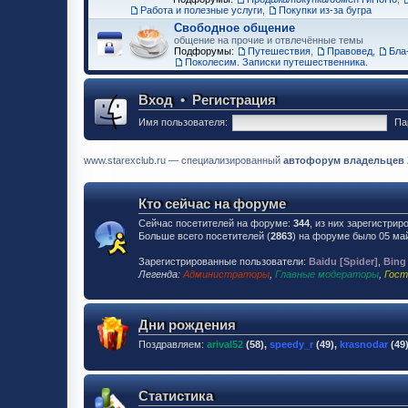
Работа и полезные услуги
,
Покупки из-за бугра
Свободное общение
общение на прочие и отвлечённые темы
Подфорумы:
Путешествия
,
Правовед
,
Бла-
Поколесим. Записки путешественника.
Вход
•
Регистрация
Имя пользователя:
Па
www.starexclub.ru — специализированный
автофорум владельцев Хю
Кто сейчас на форуме
Сейчас посетителей на форуме:
344
, из них зарегистрир
Больше всего посетителей (
2863
) на форуме было 05 май
Зарегистрированные пользователи:
Baidu [Spider]
,
Bing
Легенда:
Администраторы
,
Главные модераторы
,
Гост
Дни рождения
Поздравляем:
arival52
(58),
speedy_r
(49),
krasnodar
(49
Статистика