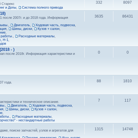
332
8097
й Старекс
нг и Допы
,
Cистема полного привода
18)
3635
86431
1 после 2007г. и до 2018 года. Информация
зывы.
,
Двигатель
,
Ходовая часть, подвеска
,
ация
,
Шины, диски
,
Кузов + салон
,
ание
,
 работы.
,
Расходные материалы
,
, H-1
,
одов
018 - )
0
0
ban после 2018г. Информация характеристики и
88
1810
7 года.
7
117
актеристики и техническое описание.
ывы.
,
Двигатель
,
Ходовая часть, подвеска
,
ия
,
Шины, диски
,
Кузов + салон
,
ие
,
аботы.
,
Расходные материалы
,
орчество" - нестандартные работы
1315
14748
даже, поиске запчастей, узлов и агрегатов для
Кладовочка
,
Продаю, предлагаю
,
Ищу, куплю
,