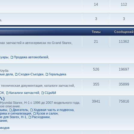
14
112
3
3
а.
Темы
Сообщений
21
11362
ах запчастей и автосервисах по Grand Starex,
суары
,
Продажа автомобилей
,
526
19697
Клуба
рые дела
,
Сходки-Съездки
,
Геральдика
355
35899
 техническая документация, каталоги запчастей,
ОК
,
Каталоги запчастей
,
СЦиАМ
г.)
3941
75816
yundai Starex, H-1 с 1996 до 2007 модельного года.
кое описание.
тзывы
,
Двигатель
,
Ходовая часть и подвеска
,
рика и сигнализация
,
Кузов и салон
,
 для Starex, H-1
,
Расходники
,
вание
,
оводов