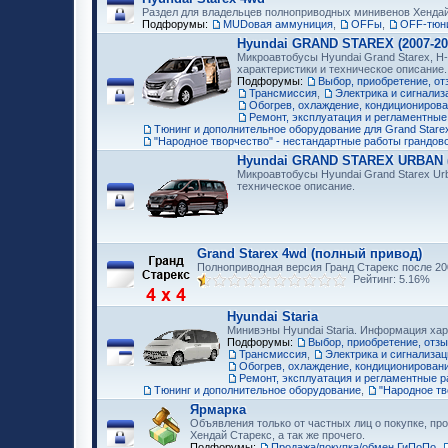
Раздел для владельцев полноприводных минивенов Хенда
Подфорумы:
MUDовая аммуниция
,
OFFы
,
OFF-тюни
Hyundai GRAND STAREX (2007-20
Микроавтобусы Hyundai Grand Starex, H-
характеристики и техническое описание.
Подфорумы:
Выбор, приобретение, от
Трансмиссия
,
Электрика и сигнализ
Обогрев, охлаждение, кондициониров
Ремонт, эксплуатация и регламентные
Тюнинг и дополнительное оборудование для Grand Starex
"Народное творчество" - нестандартные работы грандов
Hyundai GRAND STAREX URBAN (2
Микроавтобусы Hyundai Grand Starex Ur
техническое описание.
Grand Starex 4wd (полный привод)
Полноприводная версия Гранд Старекс после 200
Рейтинг: 5.16%
Hyundai Staria
Минивэны Hyundai Staria. Информация хар
Подфорумы:
Выбор, приобретение, отз
Трансмиссия
,
Электрика и сигнализац
Обогрев, охлаждение, кондиционирован
Ремонт, эксплуатация и регламентные р
Тюнинг и дополнительное оборудование
,
"Народное тв
Ярмарка
Объявления только от частных лиц о покупке, про
Хендай Старекс, а так же прочего.
Подфорумы:
Продажа/покупка/обмен ГиПоПо
,