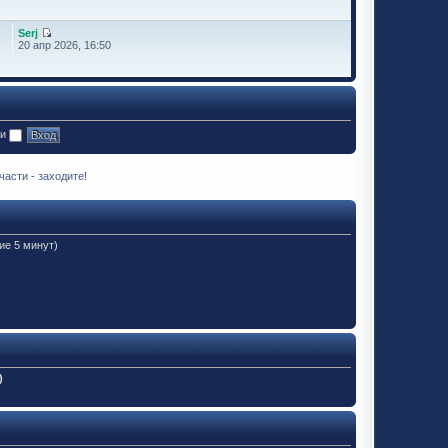
Serj
20 апр 2026, 16:50
ии
асти - заходите!
ие 5 минут)
)