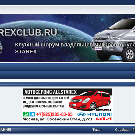
REXCLUB.RU
Клубный форум владельцев микроавтобусо
STAREX
МАНИЕ!
Темы
Сообщений