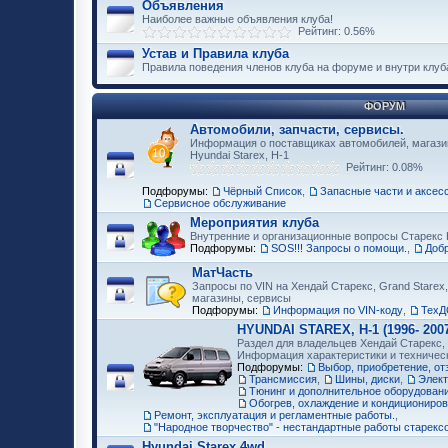
Объявления
Наиболее важные объявления клуба!
Рейтинг: 0.56%
Устав и Правила клуба
Правила поведения членов клуба на форуме и внутри клуб
ФОРУМ
Автомобили, запчасти, сервисы.
Информация о поставщиках автомобилей, магазин
Hyundai Starex, H-1
Рейтинг: 0.08%
Подфорумы:
Чёрный Список
,
Запасные части и аксес
Сервисное обслуживание
Мероприятия клуба
Внутренние и организационные вопросы Старекс 
Подфорумы:
SOS!!! Запросы о помощи.
,
Доб
МатЧасть
Запросы по VIN на Хендай Старекс, Grand Starex,
магазины, сервисы
Подфорумы:
Информация по VIN-коду
,
ТехД
HYUNDAI STAREX, H-1 (1996- 2007
Раздел для владельцев Хендай Старекс, H
Информация характеристики и техничес
Подфорумы:
Выбор, приобретение, о
Трансмиссия
,
Шины, диски
,
Элект
Тюнинг и дополнительное оборудование
Обогрев, охлаждение и кондициониро
Ремонт, эксплуатация и регламентные работы.
,
"Народное творчество" - нестандартные работы старекс
Hyundai Starex 4wd