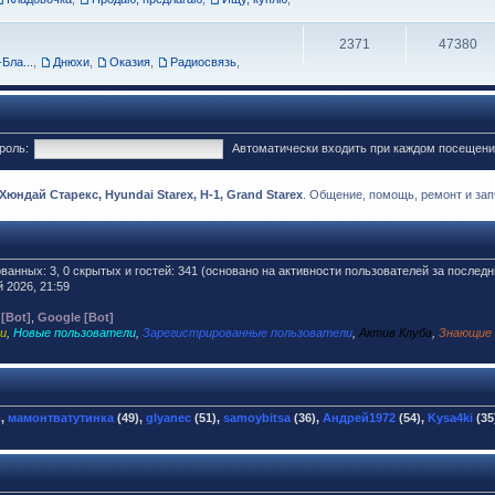
2371
47380
Бла...
,
Днюхи
,
Оказия
,
Радиосвязь
,
роль:
Автоматически входить при каждом посещен
ндай Старекс, Hyundai Starex, H-1, Grand Starex
. Общение, помощь, ремонт и запч
ованных: 3, 0 скрытых и гостей: 341 (основано на активности пользователей за последн
 2026, 21:59
 [Bot]
,
Google [Bot]
и
,
Новые пользователи
,
Зарегистрированные пользователи
,
Актив Клуба
,
Знающие
),
мамонтватутинка
(49),
glyanec
(51),
samoybitsa
(36),
Андрей1972
(54),
Kysa4ki
(35