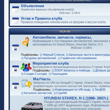
ATTENTION! ACHTUNG! ВНИМАНИЕ!
Объявления
Наиболее важные объявления клуба!
Рейтинг: 0.56%
Устав и Правила клуба
Правила поведения членов клуба на форуме и внутри клуба.
ФОРУМ
Автомобили, запчасти, сервисы.
Информация о поставщиках автомобилей, магазинах з
автосервисах по Grand Starex, Hyundai Starex, H-1
Рейтинг: 0.08%
Подфорумы:
Чёрный Список
,
Запасные части и аксессуар
Продажа автомобилей
,
Сервисное обслуживание
Мероприятия клуба
Внутренние и организационные вопросы Старекс Клу
Подфорумы:
SOS!!! Запросы о помощи.
,
Добрые д
Сходки-Съездки
,
Геральдика
МатЧасть
Запросы по VIN на Хендай Старекс, Grand Starex, тех
документация, каталоги запчастей, магазины, сервис
Подфорумы:
Информация по VIN-коду
,
ТехДОК
,
Каталоги запчастей
,
СЦиАМ
HYUNDAI STAREX, H-1 (1996- 2007г.)
Раздел для владельцев Хендай Старекс, Hyund
с 1996 до 2007 модельного года. Информация
характеристики и техническое описание.