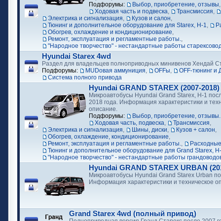
Подфорумы:
Выбор, приобретение, отзывы
Ходовая часть и подвеска
,
Трансмиссия
,
Электрика и сигнализация
,
Кузов и салон
,
Тюнинг и дополнительное оборудование для Starex, H-1
,
Р
Обогрев, охлаждение и кондиционирование
,
Ремонт, эксплуатация и регламентные работы.
,
"Народное творчество" - нестандартные работы старексово
Hyundai Starex 4wd
Раздел для владельцев полноприводных минивенов Хендай С
Подфорумы:
MUDовая аммуниция
,
OFFы
,
OFF-тюнинг и 
Cистема полного привода
Hyundai GRAND STAREX (2007-2018)
Микроавтобусы Hyundai Grand Starex, H-1 посл
2018 года. Информация характеристики и тех
описание.
Подфорумы:
Выбор, приобретение, отзывы.
Ходовая часть, подвеска
,
Трансмиссия
,
Электрика и сигнализация
,
Шины, диски
,
Кузов + салон
,
Обогрев, охлаждение, кондиционирование
,
Ремонт, эксплуатация и регламентные работы.
,
Расходные
Тюнинг и дополнительное оборудование для Grand Starex, H
"Народное творчество" - нестандартные работы грандоводо
Hyundai GRAND STAREX URBAN (2018
Микроавтобусы Hyundai Grand Starex Urban по
Информация характеристики и техническое о
Grand Starex 4wd (полный привод)