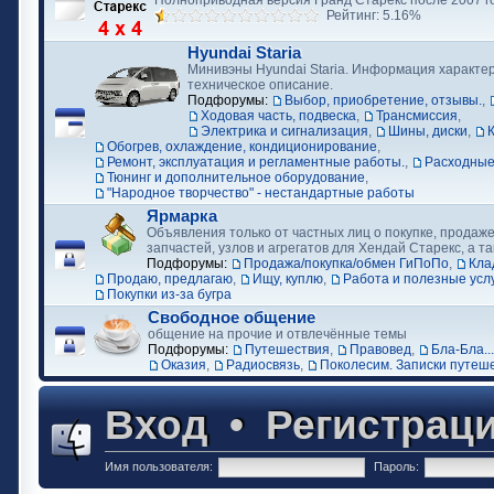
Полноприводная версия Гранд Старекс после 2007 г
Рейтинг: 5.16%
Hyundai Staria
Минивэны Hyundai Staria. Информация характер
техническое описание.
Подфорумы:
Выбор, приобретение, отзывы.
,
Ходовая часть, подвеска
,
Трансмиссия
,
Электрика и сигнализация
,
Шины, диски
,
Обогрев, охлаждение, кондиционирование
,
Ремонт, эксплуатация и регламентные работы.
,
Расходные
Тюнинг и дополнительное оборудование
,
"Народное творчество" - нестандартные работы
Ярмарка
Объявления только от частных лиц о покупке, продаже
запчастей, узлов и агрегатов для Хендай Старекс, а та
Подфорумы:
Продажа/покупка/обмен ГиПоПо
,
Кла
Продаю, предлагаю
,
Ищу, куплю
,
Работа и полезные усл
Покупки из-за бугра
Свободное общение
общение на прочие и отвлечённые темы
Подфорумы:
Путешествия
,
Правовед
,
Бла-Бла...
Оказия
,
Радиосвязь
,
Поколесим. Записки путеш
Вход
•
Регистрац
Имя пользователя:
Пароль: