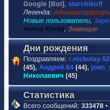
Google [Bot]
,
starchikoff
Легенда:
Администратор
Новые пользователи
,
Заре
Актив Клуба
,
Знающие
Дни рождения
Поздравляем:
r.nickolay-5
(45),
Андрей.64
(44),
joan_
Николаевич
(45)
Статистика
Всего сообщений:
333478
•