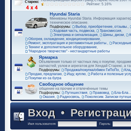
Полноприводная версия Гранд Старекс после 2007 г
Рейтинг: 5.16%
Hyundai Staria
Минивэны Hyundai Staria. Информация характер
техническое описание.
Подфорумы:
Выбор, приобретение, отзывы.
,
Ходовая часть, подвеска
,
Трансмиссия
,
Электрика и сигнализация
,
Шины, диски
,
Обогрев, охлаждение, кондиционирование
,
Ремонт, эксплуатация и регламентные работы.
,
Расходные
Тюнинг и дополнительное оборудование
,
"Народное творчество" - нестандартные работы
Ярмарка
Объявления только от частных лиц о покупке, продаже
запчастей, узлов и агрегатов для Хендай Старекс, а та
Подфорумы:
Продажа/покупка/обмен ГиПоПо
,
Кла
Продаю, предлагаю
,
Ищу, куплю
,
Работа и полезные усл
Покупки из-за бугра
Свободное общение
общение на прочие и отвлечённые темы
Подфорумы:
Путешествия
,
Правовед
,
Бла-Бла...
Оказия
,
Радиосвязь
,
Поколесим. Записки путеш
Вход
•
Регистрац
Имя пользователя:
Пароль: