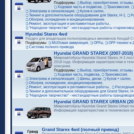
Подфорумы:
Выбор, приобретение, отзывы
Ходовая часть и подвеска
,
Трансмиссия
,
Электрика и сигнализация
,
Кузов и салон
,
Тюнинг и дополнительное оборудование для Starex, H-1
,
Р
Обогрев, охлаждение и кондиционирование
,
Ремонт, эксплуатация и регламентные работы.
,
"Народное творчество" - нестандартные работы старексово
Hyundai Starex 4wd
Раздел для владельцев полноприводных минивенов Хендай С
Подфорумы:
MUDовая аммуниция
,
OFFы
,
OFF-тюнинг и 
Cистема полного привода
Hyundai GRAND STAREX (2007-2018)
Микроавтобусы Hyundai Grand Starex, H-1 посл
2018 года. Информация характеристики и тех
описание.
Подфорумы:
Выбор, приобретение, отзывы.
Ходовая часть, подвеска
,
Трансмиссия
,
Электрика и сигнализация
,
Шины, диски
,
Кузов + салон
,
Обогрев, охлаждение, кондиционирование
,
Ремонт, эксплуатация и регламентные работы.
,
Расходные
Тюнинг и дополнительное оборудование для Grand Starex, H
"Народное творчество" - нестандартные работы грандоводо
Hyundai GRAND STAREX URBAN (2018
Микроавтобусы Hyundai Grand Starex Urban по
Информация характеристики и техническое о
Grand Starex 4wd (полный привод)