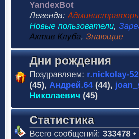
YandexBot
Легенда:
Администратор
Новые пользователи
,
Заре
Актив Клуба
,
Знающие
Дни рождения
Поздравляем:
r.nickolay-5
(45),
Андрей.64
(44),
joan_
Николаевич
(45)
Статистика
Всего сообщений:
333478
•