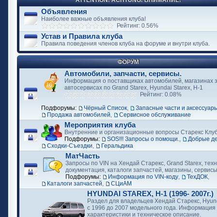
ATTENTION! ACHTUNG! ВНИМАНИЕ!
Объявления
Наиболее важные объявления клуба!
Рейтинг: 0.56%
Устав и Правила клуба
Правила поведения членов клуба на форуме и внутри клуба.
ФОРУМ
Автомобили, запчасти, сервисы.
Информация о поставщиках автомобилей, магазинах з
автосервисах по Grand Starex, Hyundai Starex, H-1
Рейтинг: 0.08%
Подфорумы:
Чёрный Список
,
Запасные части и аксессуар
Продажа автомобилей
,
Сервисное обслуживание
Мероприятия клуба
Внутренние и организационные вопросы Старекс Клу
Подфорумы:
SOS!!! Запросы о помощи.
,
Добрые д
Сходки-Съездки
,
Геральдика
МатЧасть
Запросы по VIN на Хендай Старекс, Grand Starex, тех
документация, каталоги запчастей, магазины, сервис
Подфорумы:
Информация по VIN-коду
,
ТехДОК
,
Каталоги запчастей
,
СЦиАМ
HYUNDAI STAREX, H-1 (1996- 2007г.)
Раздел для владельцев Хендай Старекс, Hyund
с 1996 до 2007 модельного года. Информация
характеристики и техническое описание.