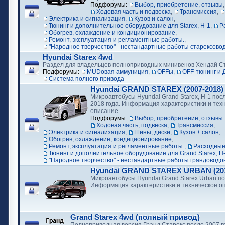
Подфорумы:
Выбор, приобретение, отзывы
Ходовая часть и подвеска
,
Трансмиссия
,
Электрика и сигнализация
,
Кузов и салон
,
Тюнинг и дополнительное оборудование для Starex, H-1
,
Р
Обогрев, охлаждение и кондиционирование
,
Ремонт, эксплуатация и регламентные работы.
,
"Народное творчество" - нестандартные работы старексово
Hyundai Starex 4wd
Раздел для владельцев полноприводных минивенов Хендай С
Подфорумы:
MUDовая аммуниция
,
OFFы
,
OFF-тюнинг и 
Cистема полного привода
Hyundai GRAND STAREX (2007-2018)
Микроавтобусы Hyundai Grand Starex, H-1 посл
2018 года. Информация характеристики и тех
описание.
Подфорумы:
Выбор, приобретение, отзывы.
Ходовая часть, подвеска
,
Трансмиссия
,
Электрика и сигнализация
,
Шины, диски
,
Кузов + салон
,
Обогрев, охлаждение, кондиционирование
,
Ремонт, эксплуатация и регламентные работы.
,
Расходные
Тюнинг и дополнительное оборудование для Grand Starex, H
"Народное творчество" - нестандартные работы грандоводо
Hyundai GRAND STAREX URBAN (2018
Микроавтобусы Hyundai Grand Starex Urban по
Информация характеристики и техническое о
Grand Starex 4wd (полный привод)