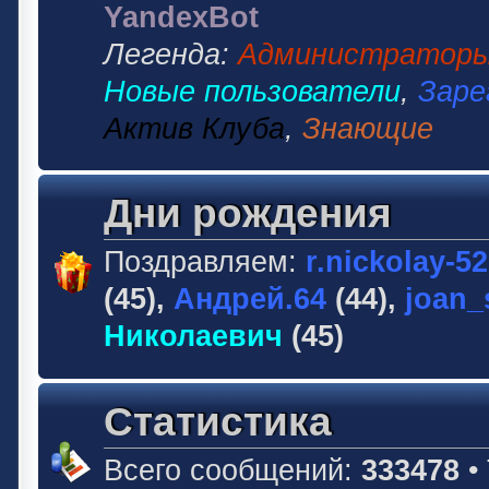
YandexBot
Легенда:
Администратор
Новые пользователи
,
Заре
Актив Клуба
,
Знающие
Дни рождения
Поздравляем:
r.nickolay-5
(45),
Андрей.64
(44),
joan_
Николаевич
(45)
Статистика
Всего сообщений:
333478
•