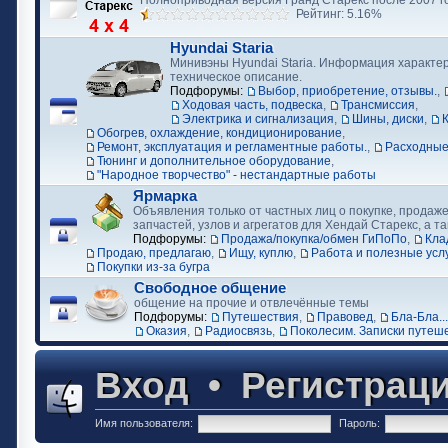
Полноприводная версия Гранд Старекс после 2007 г
Рейтинг: 5.16%
Hyundai Staria
Минивэны Hyundai Staria. Информация характер
техническое описание.
Подфорумы:
Выбор, приобретение, отзывы.
,
Ходовая часть, подвеска
,
Трансмиссия
,
Электрика и сигнализация
,
Шины, диски
,
Обогрев, охлаждение, кондиционирование
,
Ремонт, эксплуатация и регламентные работы.
,
Расходные
Тюнинг и дополнительное оборудование
,
"Народное творчество" - нестандартные работы
Ярмарка
Объявления только от частных лиц о покупке, продаже
запчастей, узлов и агрегатов для Хендай Старекс, а та
Подфорумы:
Продажа/покупка/обмен ГиПоПо
,
Кла
Продаю, предлагаю
,
Ищу, куплю
,
Работа и полезные усл
Покупки из-за бугра
Свободное общение
общение на прочие и отвлечённые темы
Подфорумы:
Путешествия
,
Правовед
,
Бла-Бла...
Оказия
,
Радиосвязь
,
Поколесим. Записки путеш
Вход
•
Регистрац
Имя пользователя:
Пароль: