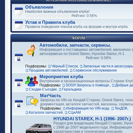
ATTENTION! ACHTUNG! ВНИМАНИЕ!
Объявления
Наиболее важные объявления клуба!
Рейтинг: 0.56%
Устав и Правила клуба
Правила поведения членов клуба на форуме и внутри клуба.
ФОРУМ
Автомобили, запчасти, сервисы.
Информация о поставщиках автомобилей, магазинах з
автосервисах по Grand Starex, Hyundai Starex, H-1
Рейтинг: 0.08%
Подфорумы:
Чёрный Список
,
Запасные части и аксессуар
Продажа автомобилей
,
Сервисное обслуживание
Мероприятия клуба
Внутренние и организационные вопросы Старекс Клу
Подфорумы:
SOS!!! Запросы о помощи.
,
Добрые д
Сходки-Съездки
,
Геральдика
МатЧасть
Запросы по VIN на Хендай Старекс, Grand Starex, тех
документация, каталоги запчастей, магазины, сервис
Подфорумы:
Информация по VIN-коду
,
ТехДОК
,
Каталоги запчастей
,
СЦиАМ
HYUNDAI STAREX, H-1 (1996- 2007г.)
Раздел для владельцев Хендай Старекс, Hyund
с 1996 до 2007 модельного года. Информация
характеристики и техническое описание.