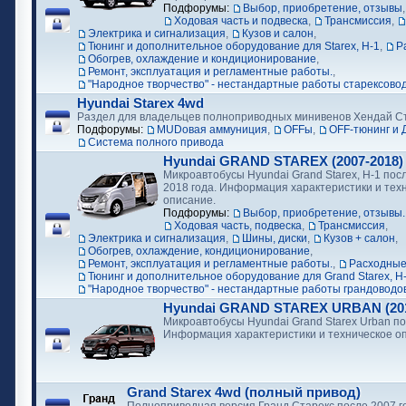
Подфорумы:
Выбор, приобретение, отзывы
Ходовая часть и подвеска
,
Трансмиссия
,
Электрика и сигнализация
,
Кузов и салон
,
Тюнинг и дополнительное оборудование для Starex, H-1
,
Р
Обогрев, охлаждение и кондиционирование
,
Ремонт, эксплуатация и регламентные работы.
,
"Народное творчество" - нестандартные работы старексово
Hyundai Starex 4wd
Раздел для владельцев полноприводных минивенов Хендай С
Подфорумы:
MUDовая аммуниция
,
OFFы
,
OFF-тюнинг и 
Cистема полного привода
Hyundai GRAND STAREX (2007-2018)
Микроавтобусы Hyundai Grand Starex, H-1 посл
2018 года. Информация характеристики и тех
описание.
Подфорумы:
Выбор, приобретение, отзывы.
Ходовая часть, подвеска
,
Трансмиссия
,
Электрика и сигнализация
,
Шины, диски
,
Кузов + салон
,
Обогрев, охлаждение, кондиционирование
,
Ремонт, эксплуатация и регламентные работы.
,
Расходные
Тюнинг и дополнительное оборудование для Grand Starex, H
"Народное творчество" - нестандартные работы грандоводо
Hyundai GRAND STAREX URBAN (2018
Микроавтобусы Hyundai Grand Starex Urban по
Информация характеристики и техническое о
Grand Starex 4wd (полный привод)