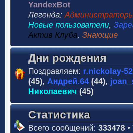
YandexBot
Легенда:
Администратор
Новые пользователи
,
Заре
Актив Клуба
,
Знающие
Дни рождения
Поздравляем:
r.nickolay-5
(45),
Андрей.64
(44),
joan_
Николаевич
(45)
Статистика
Всего сообщений:
333478
•