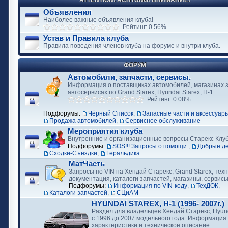
ATTENTION! ACHTUNG! ВНИМАНИЕ!
Объявления
Наиболее важные объявления клуба!
Рейтинг: 0.56%
Устав и Правила клуба
Правила поведения членов клуба на форуме и внутри клуба.
ФОРУМ
Автомобили, запчасти, сервисы.
Информация о поставщиках автомобилей, магазинах з
автосервисах по Grand Starex, Hyundai Starex, H-1
Рейтинг: 0.08%
Подфорумы:
Чёрный Список
,
Запасные части и аксессуар
Продажа автомобилей
,
Сервисное обслуживание
Мероприятия клуба
Внутренние и организационные вопросы Старекс Клу
Подфорумы:
SOS!!! Запросы о помощи.
,
Добрые д
Сходки-Съездки
,
Геральдика
МатЧасть
Запросы по VIN на Хендай Старекс, Grand Starex, тех
документация, каталоги запчастей, магазины, сервис
Подфорумы:
Информация по VIN-коду
,
ТехДОК
,
Каталоги запчастей
,
СЦиАМ
HYUNDAI STAREX, H-1 (1996- 2007г.)
Раздел для владельцев Хендай Старекс, Hyund
с 1996 до 2007 модельного года. Информация
характеристики и техническое описание.