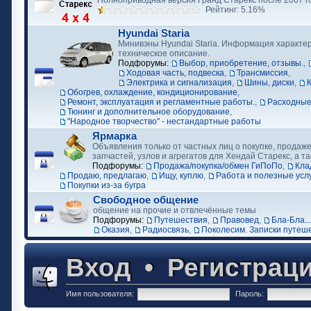
Полноприводная версия Гранд Старекс после 2007 г
Рейтинг: 5.16%
Hyundai Staria
Минивэны Hyundai Staria. Информация характер
техническое описание.
Подфорумы:
Выбор, приобретение, отзывы.
,
Ходовая часть, подвеска
,
Трансмиссия
,
Электрика и сигнализация
,
Шины, диски
,
Обогрев, охлаждение, кондиционирование
,
Ремонт, эксплуатация и регламентные работы.
,
Расходные
Тюнинг и дополнительное оборудование
,
"Народное творчество" - нестандартные работы
Ярмарка
Объявления только от частных лиц о покупке, продаже
запчастей, узлов и агрегатов для Хендай Старекс, а та
Подфорумы:
Продажа/покупка/обмен ГиПоПо
,
Кла
Продаю, предлагаю
,
Ищу, куплю
,
Работа и полезные усл
Покупки из-за бугра
Свободное общение
общение на прочие и отвлечённые темы
Подфорумы:
Путешествия
,
Правовед
,
Бла-Бла...
Оказия
,
Радиосвязь
,
Поколесим. Записки путеш
Вход
•
Регистрац
Имя пользователя:
Пароль: