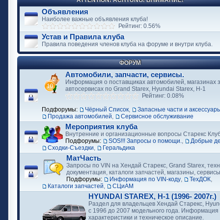
ATTENTION! ACHTUNG! ВНИМАНИЕ!
Объявления
Наиболее важные объявления клуба!
Рейтинг: 0.56%
Устав и Правила клуба
Правила поведения членов клуба на форуме и внутри клуба.
ФОРУМ
Автомобили, запчасти, сервисы.
Информация о поставщиках автомобилей, магазинах з
автосервисах по Grand Starex, Hyundai Starex, H-1
Рейтинг: 0.08%
Подфорумы:
Чёрный Список
,
Запасные части и аксессуар
Продажа автомобилей
,
Сервисное обслуживание
Мероприятия клуба
Внутренние и организационные вопросы Старекс Клу
Подфорумы:
SOS!!! Запросы о помощи.
,
Добрые д
Сходки-Съездки
,
Геральдика
МатЧасть
Запросы по VIN на Хендай Старекс, Grand Starex, тех
документация, каталоги запчастей, магазины, сервис
Подфорумы:
Информация по VIN-коду
,
ТехДОК
,
Каталоги запчастей
,
СЦиАМ
HYUNDAI STAREX, H-1 (1996- 2007г.)
Раздел для владельцев Хендай Старекс, Hyund
с 1996 до 2007 модельного года. Информация
характеристики и техническое описание.