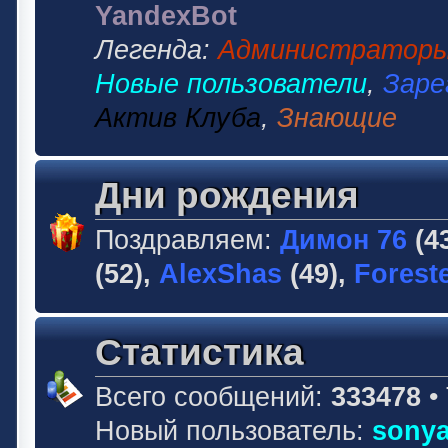
YandexBot
Легенда:
Администратор
Новые пользователи
,
Заре
Актив Клуба
,
Знающие
Дни рождения
Поздравляем:
Димон 76
(4
(52),
AlexShas
(49),
Forest
Статистика
Всего сообщений:
333478
•
Новый пользователь:
sonya