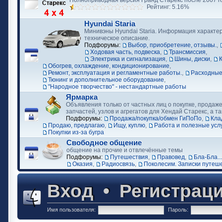
Полноприводная версия Гранд Старекс после 2007 г
Рейтинг: 5.16%
Hyundai Staria
Минивэны Hyundai Staria. Информация характер
техническое описание.
Подфорумы:
Выбор, приобретение, отзывы.
,
Ходовая часть, подвеска
,
Трансмиссия
,
Электрика и сигнализация
,
Шины, диски
,
Обогрев, охлаждение, кондиционирование
,
Ремонт, эксплуатация и регламентные работы.
,
Расходные
Тюнинг и дополнительное оборудование
,
"Народное творчество" - нестандартные работы
Ярмарка
Объявления только от частных лиц о покупке, продаже
запчастей, узлов и агрегатов для Хендай Старекс, а та
Подфорумы:
Продажа/покупка/обмен ГиПоПо
,
Кла
Продаю, предлагаю
,
Ищу, куплю
,
Работа и полезные усл
Покупки из-за бугра
Свободное общение
общение на прочие и отвлечённые темы
Подфорумы:
Путешествия
,
Правовед
,
Бла-Бла...
Оказия
,
Радиосвязь
,
Поколесим. Записки путеш
Вход
•
Регистрац
Имя пользователя:
Пароль: