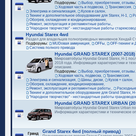
Подфорумы:
Выбор, приобретение, отзывы
Ходовая часть и подвеска
,
Трансмиссия
,
Электрика и сигнализация
,
Кузов и салон
,
Тюнинг и дополнительное оборудование для Starex, H-1
,
Р
Обогрев, охлаждение и кондиционирование
,
Ремонт, эксплуатация и регламентные работы.
,
"Народное творчество" - нестандартные работы старексово
Hyundai Starex 4wd
Раздел для владельцев полноприводных минивенов Хендай С
Подфорумы:
MUDовая аммуниция
,
OFFы
,
OFF-тюнинг и 
Cистема полного привода
Hyundai GRAND STAREX (2007-2018)
Микроавтобусы Hyundai Grand Starex, H-1 посл
2018 года. Информация характеристики и тех
описание.
Подфорумы:
Выбор, приобретение, отзывы.
Ходовая часть, подвеска
,
Трансмиссия
,
Электрика и сигнализация
,
Шины, диски
,
Кузов + салон
,
Обогрев, охлаждение, кондиционирование
,
Ремонт, эксплуатация и регламентные работы.
,
Расходные
Тюнинг и дополнительное оборудование для Grand Starex, H
"Народное творчество" - нестандартные работы грандоводо
Hyundai GRAND STAREX URBAN (2018
Микроавтобусы Hyundai Grand Starex Urban по
Информация характеристики и техническое о
Grand Starex 4wd (полный привод)