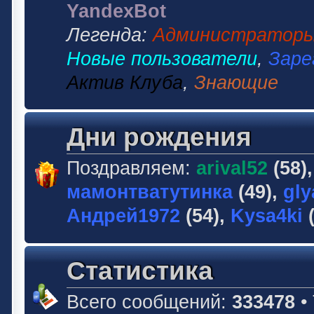
YandexBot
Легенда:
Администратор
Новые пользователи
,
Заре
Актив Клуба
,
Знающие
Дни рождения
Поздравляем:
arival52
(58)
мамонтватутинка
(49),
gly
Андрей1972
(54),
Kysa4ki
(
Статистика
Всего сообщений:
333478
•