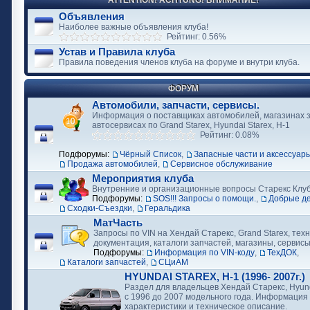
ATTENTION! ACHTUNG! ВНИМАНИЕ!
Объявления
Наиболее важные объявления клуба!
Рейтинг: 0.56%
Устав и Правила клуба
Правила поведения членов клуба на форуме и внутри клуба.
ФОРУМ
Автомобили, запчасти, сервисы.
Информация о поставщиках автомобилей, магазинах з
автосервисах по Grand Starex, Hyundai Starex, H-1
Рейтинг: 0.08%
Подфорумы:
Чёрный Список
,
Запасные части и аксессуар
Продажа автомобилей
,
Сервисное обслуживание
Мероприятия клуба
Внутренние и организационные вопросы Старекс Клу
Подфорумы:
SOS!!! Запросы о помощи.
,
Добрые д
Сходки-Съездки
,
Геральдика
МатЧасть
Запросы по VIN на Хендай Старекс, Grand Starex, тех
документация, каталоги запчастей, магазины, сервис
Подфорумы:
Информация по VIN-коду
,
ТехДОК
,
Каталоги запчастей
,
СЦиАМ
HYUNDAI STAREX, H-1 (1996- 2007г.)
Раздел для владельцев Хендай Старекс, Hyund
с 1996 до 2007 модельного года. Информация
характеристики и техническое описание.