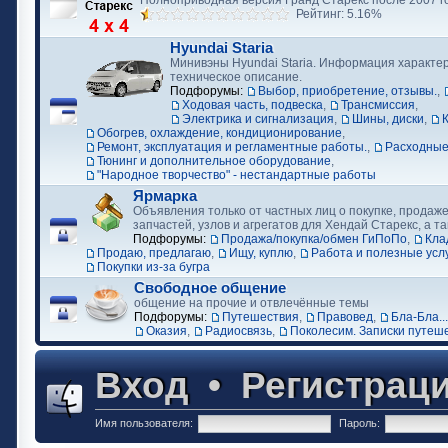
Полноприводная версия Гранд Старекс после 2007 г
Рейтинг: 5.16%
Hyundai Staria
Минивэны Hyundai Staria. Информация характер
техническое описание.
Подфорумы:
Выбор, приобретение, отзывы.
,
Ходовая часть, подвеска
,
Трансмиссия
,
Электрика и сигнализация
,
Шины, диски
,
Обогрев, охлаждение, кондиционирование
,
Ремонт, эксплуатация и регламентные работы.
,
Расходные
Тюнинг и дополнительное оборудование
,
"Народное творчество" - нестандартные работы
Ярмарка
Объявления только от частных лиц о покупке, продаже
запчастей, узлов и агрегатов для Хендай Старекс, а та
Подфорумы:
Продажа/покупка/обмен ГиПоПо
,
Кла
Продаю, предлагаю
,
Ищу, куплю
,
Работа и полезные усл
Покупки из-за бугра
Свободное общение
общение на прочие и отвлечённые темы
Подфорумы:
Путешествия
,
Правовед
,
Бла-Бла...
Оказия
,
Радиосвязь
,
Поколесим. Записки путеш
Вход
•
Регистрац
Имя пользователя:
Пароль: