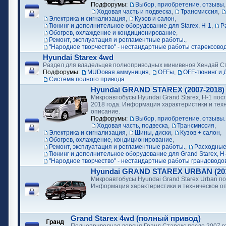
Подфорумы:
Выбор, приобретение, отзывы
Ходовая часть и подвеска
,
Трансмиссия
,
Электрика и сигнализация
,
Кузов и салон
,
Тюнинг и дополнительное оборудование для Starex, H-1
,
Р
Обогрев, охлаждение и кондиционирование
,
Ремонт, эксплуатация и регламентные работы.
,
"Народное творчество" - нестандартные работы старексово
Hyundai Starex 4wd
Раздел для владельцев полноприводных минивенов Хендай С
Подфорумы:
MUDовая аммуниция
,
OFFы
,
OFF-тюнинг и 
Cистема полного привода
Hyundai GRAND STAREX (2007-2018)
Микроавтобусы Hyundai Grand Starex, H-1 посл
2018 года. Информация характеристики и тех
описание.
Подфорумы:
Выбор, приобретение, отзывы.
Ходовая часть, подвеска
,
Трансмиссия
,
Электрика и сигнализация
,
Шины, диски
,
Кузов + салон
,
Обогрев, охлаждение, кондиционирование
,
Ремонт, эксплуатация и регламентные работы.
,
Расходные
Тюнинг и дополнительное оборудование для Grand Starex, H
"Народное творчество" - нестандартные работы грандоводо
Hyundai GRAND STAREX URBAN (2018
Микроавтобусы Hyundai Grand Starex Urban по
Информация характеристики и техническое о
Grand Starex 4wd (полный привод)