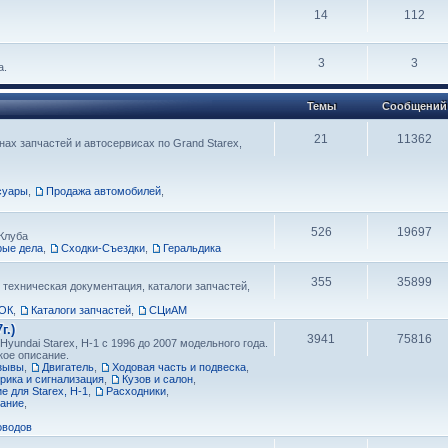
14
112
3
3
а.
Темы
Сообщений
21
11362
ах запчастей и автосервисах по Grand Starex,
суары
,
Продажа автомобилей
,
526
19697
Клуба
рые дела
,
Сходки-Съездки
,
Геральдика
355
35899
 техническая документация, каталоги запчастей,
ОК
,
Каталоги запчастей
,
СЦиАМ
г.)
3941
75816
yundai Starex, H-1 с 1996 до 2007 модельного года.
кое описание.
тзывы
,
Двигатель
,
Ходовая часть и подвеска
,
рика и сигнализация
,
Кузов и салон
,
 для Starex, H-1
,
Расходники
,
вание
,
оводов