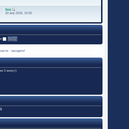
Serj
20 апр 2026, 16:50
ии
асти - заходите!
ие 5 минут)
5)