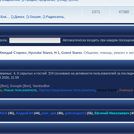
2371
47380
Бла...
,
Днюхи
,
Оказия
,
Радиосвязь
,
роль:
Автоматически входить при каждом посещен
ндай Старекс, Hyundai Starex, H-1, Grand Starex
. Общение, помощь, ремонт и запч
ованных: 4, 0 скрытых и гостей: 324 (основано на активности пользователей за последн
 2026, 21:59
 [Bot]
,
Google [Bot]
,
YandexBot
и
,
Новые пользователи
,
Зарегистрированные пользователи
,
Актив Клуба
,
Знающие
JAGO
(45),
Андрей.64
(44),
joan_spb
(46),
gidromajor13
(56),
Евгений Николаевич
(4