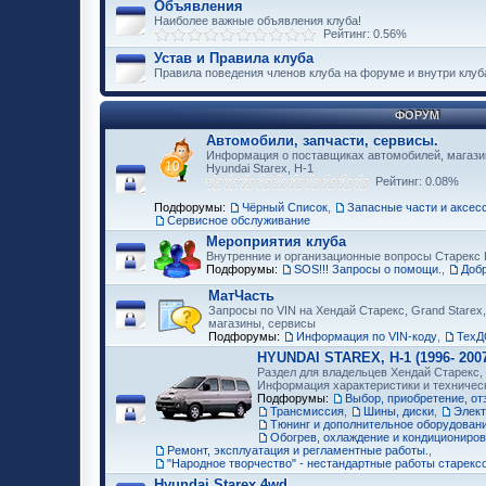
Объявления
Наиболее важные объявления клуба!
Рейтинг: 0.56%
Устав и Правила клуба
Правила поведения членов клуба на форуме и внутри клуб
ФОРУМ
Автомобили, запчасти, сервисы.
Информация о поставщиках автомобилей, магазин
Hyundai Starex, H-1
Рейтинг: 0.08%
Подфорумы:
Чёрный Список
,
Запасные части и аксес
Сервисное обслуживание
Мероприятия клуба
Внутренние и организационные вопросы Старекс 
Подфорумы:
SOS!!! Запросы о помощи.
,
Доб
МатЧасть
Запросы по VIN на Хендай Старекс, Grand Starex,
магазины, сервисы
Подфорумы:
Информация по VIN-коду
,
ТехД
HYUNDAI STAREX, H-1 (1996- 2007
Раздел для владельцев Хендай Старекс, H
Информация характеристики и техничес
Подфорумы:
Выбор, приобретение, о
Трансмиссия
,
Шины, диски
,
Элект
Тюнинг и дополнительное оборудование
Обогрев, охлаждение и кондициониро
Ремонт, эксплуатация и регламентные работы.
,
"Народное творчество" - нестандартные работы старекс
Hyundai Starex 4wd