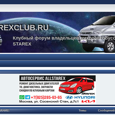
REXCLUB.RU
Клубный форум владельцев микроавтобусо
STAREX
МАНИЕ!
Темы
Сообщений