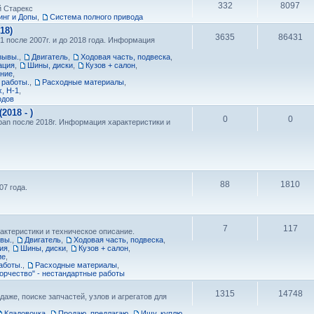
332
8097
й Старекс
нг и Допы
,
Cистема полного привода
18)
3635
86431
1 после 2007г. и до 2018 года. Информация
зывы.
,
Двигатель
,
Ходовая часть, подвеска
,
ация
,
Шины, диски
,
Кузов + салон
,
ание
,
 работы.
,
Расходные материалы
,
, H-1
,
одов
018 - )
0
0
ban после 2018г. Информация характеристики и
88
1810
7 года.
7
117
актеристики и техническое описание.
ывы.
,
Двигатель
,
Ходовая часть, подвеска
,
ия
,
Шины, диски
,
Кузов + салон
,
ие
,
аботы.
,
Расходные материалы
,
орчество" - нестандартные работы
1315
14748
даже, поиске запчастей, узлов и агрегатов для
Кладовочка
,
Продаю, предлагаю
,
Ищу, куплю
,