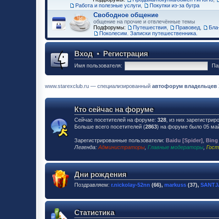
Работа и полезные услуги
,
Покупки из-за бугра
Свободное общение
общение на прочие и отвлечённые темы
Подфорумы:
Путешествия
,
Правовед
,
Бла-
Поколесим. Записки путешественника.
Вход
•
Регистрация
Имя пользователя:
Па
www.starexclub.ru — специализированный
автофорум владельцев Хю
Кто сейчас на форуме
Сейчас посетителей на форуме:
328
, из них зарегистрир
Больше всего посетителей (
2863
) на форуме было 05 май
Зарегистрированные пользователи:
Baidu [Spider]
,
Bing
Легенда:
Администраторы
,
Главные модераторы
,
Гост
Дни рождения
Поздравляем:
r.nickolay-52nn
(66),
markuss
(37),
SANT
Статистика