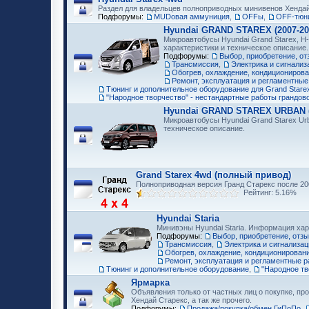
Раздел для владельцев полноприводных минивенов Хенда
Подфорумы:
MUDовая аммуниция
,
OFFы
,
OFF-тюни
Hyundai GRAND STAREX (2007-20
Микроавтобусы Hyundai Grand Starex, H-
характеристики и техническое описание.
Подфорумы:
Выбор, приобретение, от
Трансмиссия
,
Электрика и сигнализ
Обогрев, охлаждение, кондициониров
Ремонт, эксплуатация и регламентные
Тюнинг и дополнительное оборудование для Grand Starex
"Народное творчество" - нестандартные работы грандов
Hyundai GRAND STAREX URBAN (2
Микроавтобусы Hyundai Grand Starex Ur
техническое описание.
Grand Starex 4wd (полный привод)
Полноприводная версия Гранд Старекс после 200
Рейтинг: 5.16%
Hyundai Staria
Минивэны Hyundai Staria. Информация хар
Подфорумы:
Выбор, приобретение, отз
Трансмиссия
,
Электрика и сигнализац
Обогрев, охлаждение, кондиционирован
Ремонт, эксплуатация и регламентные р
Тюнинг и дополнительное оборудование
,
"Народное тв
Ярмарка
Объявления только от частных лиц о покупке, про
Хендай Старекс, а так же прочего.
Подфорумы:
Продажа/покупка/обмен ГиПоПо
,