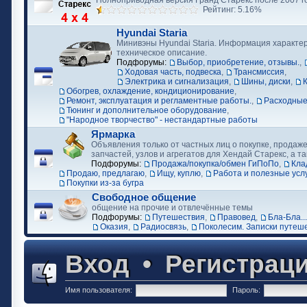
Полноприводная версия Гранд Старекс после 2007 г
Рейтинг: 5.16%
Hyundai Staria
Минивэны Hyundai Staria. Информация характер
техническое описание.
Подфорумы:
Выбор, приобретение, отзывы.
,
Ходовая часть, подвеска
,
Трансмиссия
,
Электрика и сигнализация
,
Шины, диски
,
Обогрев, охлаждение, кондиционирование
,
Ремонт, эксплуатация и регламентные работы.
,
Расходные
Тюнинг и дополнительное оборудование
,
"Народное творчество" - нестандартные работы
Ярмарка
Объявления только от частных лиц о покупке, продаже
запчастей, узлов и агрегатов для Хендай Старекс, а та
Подфорумы:
Продажа/покупка/обмен ГиПоПо
,
Кла
Продаю, предлагаю
,
Ищу, куплю
,
Работа и полезные усл
Покупки из-за бугра
Свободное общение
общение на прочие и отвлечённые темы
Подфорумы:
Путешествия
,
Правовед
,
Бла-Бла...
Оказия
,
Радиосвязь
,
Поколесим. Записки путеш
Вход
•
Регистрац
Имя пользователя:
Пароль: