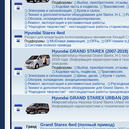
Подфорумы:
Выбор, приобретение, отзывы
Ходовая часть и подвеска
,
Трансмиссия
,
Электрика и сигнализация
,
Кузов и салон
,
Тюнинг и дополнительное оборудование для Starex, H-1
,
Р
Обогрев, охлаждение и кондиционирование
,
Ремонт, эксплуатация и регламентные работы.
,
"Народное творчество" - нестандартные работы старексово
Hyundai Starex 4wd
Раздел для владельцев полноприводных минивенов Хендай С
Подфорумы:
MUDовая аммуниция
,
OFFы
,
OFF-тюнинг и 
Cистема полного привода
Hyundai GRAND STAREX (2007-2018)
Микроавтобусы Hyundai Grand Starex, H-1 посл
2018 года. Информация характеристики и тех
описание.
Подфорумы:
Выбор, приобретение, отзывы.
Ходовая часть, подвеска
,
Трансмиссия
,
Электрика и сигнализация
,
Шины, диски
,
Кузов + салон
,
Обогрев, охлаждение, кондиционирование
,
Ремонт, эксплуатация и регламентные работы.
,
Расходные
Тюнинг и дополнительное оборудование для Grand Starex, H
"Народное творчество" - нестандартные работы грандоводо
Hyundai GRAND STAREX URBAN (2018
Микроавтобусы Hyundai Grand Starex Urban по
Информация характеристики и техническое о
Grand Starex 4wd (полный привод)