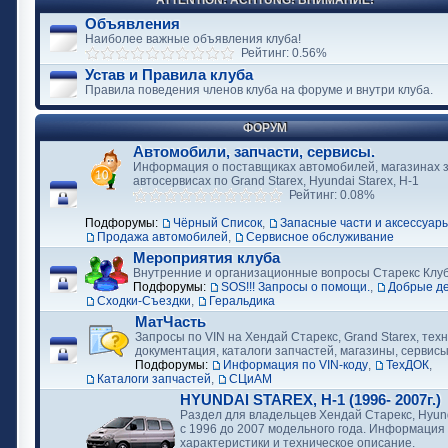
ATTENTION! ACHTUNG! ВНИМАНИЕ!
Объявления
Наиболее важные объявления клуба!
Рейтинг: 0.56%
Устав и Правила клуба
Правила поведения членов клуба на форуме и внутри клуба.
ФОРУМ
Автомобили, запчасти, сервисы.
Информация о поставщиках автомобилей, магазинах з
автосервисах по Grand Starex, Hyundai Starex, H-1
Рейтинг: 0.08%
Подфорумы:
Чёрный Список
,
Запасные части и аксессуар
Продажа автомобилей
,
Сервисное обслуживание
Мероприятия клуба
Внутренние и организационные вопросы Старекс Клу
Подфорумы:
SOS!!! Запросы о помощи.
,
Добрые д
Сходки-Съездки
,
Геральдика
МатЧасть
Запросы по VIN на Хендай Старекс, Grand Starex, тех
документация, каталоги запчастей, магазины, сервис
Подфорумы:
Информация по VIN-коду
,
ТехДОК
,
Каталоги запчастей
,
СЦиАМ
HYUNDAI STAREX, H-1 (1996- 2007г.)
Раздел для владельцев Хендай Старекс, Hyund
с 1996 до 2007 модельного года. Информация
характеристики и техническое описание.