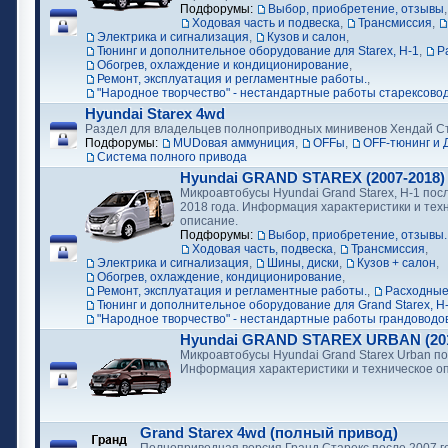
Подфорумы:
Выбор, приобретение, отзывы
Ходовая часть и подвеска
,
Трансмиссия
,
Электрика и сигнализация
,
Кузов и салон
,
Тюнинг и дополнительное оборудование для Starex, H-1
,
Р
Обогрев, охлаждение и кондиционирование
,
Ремонт, эксплуатация и регламентные работы.
,
"Народное творчество" - нестандартные работы старексово
Hyundai Starex 4wd
Раздел для владельцев полноприводных минивенов Хендай С
Подфорумы:
MUDовая аммуниция
,
OFFы
,
OFF-тюнинг и 
Cистема полного привода
Hyundai GRAND STAREX (2007-2018)
Микроавтобусы Hyundai Grand Starex, H-1 посл
2018 года. Информация характеристики и тех
описание.
Подфорумы:
Выбор, приобретение, отзывы.
Ходовая часть, подвеска
,
Трансмиссия
,
Электрика и сигнализация
,
Шины, диски
,
Кузов + салон
,
Обогрев, охлаждение, кондиционирование
,
Ремонт, эксплуатация и регламентные работы.
,
Расходные
Тюнинг и дополнительное оборудование для Grand Starex, H
"Народное творчество" - нестандартные работы грандоводо
Hyundai GRAND STAREX URBAN (2018
Микроавтобусы Hyundai Grand Starex Urban по
Информация характеристики и техническое о
Grand Starex 4wd (полный привод)