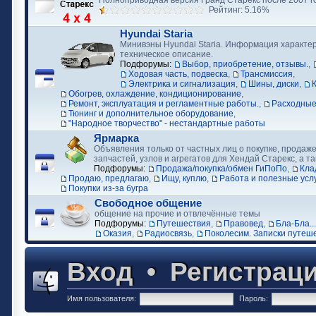
Полноприводная версия Гранд Старекс после 2007 г
Рейтинг: 5.16%
Hyundai Staria
Минивэны Hyundai Staria. Информация характер
техническое описание.
Подфорумы:
Выбор, приобретение, отзывы.
,
Ходовая часть, подвеска
,
Трансмиссия
,
Электрика и сигнализация
,
Шины, диски
,
Обогрев, охлаждение, кондиционирование
,
Ремонт, эксплуатация и регламентные работы.
,
Расходные
Тюнинг и дополнительное оборудование
,
"Народное творчество" - нестандартные работы
Ярмарка
Объявления только от частных лиц о покупке, продаже
запчастей, узлов и агрегатов для Хендай Старекс, а та
Подфорумы:
Продажа/покупка/обмен ГиПоПо
,
Кла
Продаю, предлагаю
,
Ищу, куплю
,
Работа и полезные усл
Покупки из-за бугра
Свободное общение
общение на прочие и отвлечённые темы
Подфорумы:
Путешествия
,
Правовед
,
Бла-Бла...
Оказия
,
Радиосвязь
,
Поколесим. Записки путеш
Вход
•
Регистрац
Имя пользователя:
Пароль: