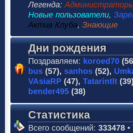
Легенда:
Администратор
Новые пользователи
,
Заре
Актив Клуба
,
Знающие
Дни рождения
Поздравляем:
koroed70
(56
bus
(57),
sanhos
(52),
Umk
VAsiaRP
(47),
Tatarintlt
(39
bender495
(38)
Статистика
Всего сообщений:
333478
•