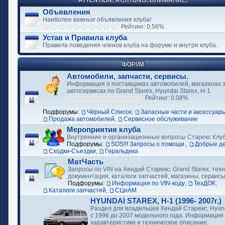
ATTENTION! ACHTUNG! ВНИМАНИЕ!
Объявления
Наиболее важные объявления клуба!
Рейтинг: 0.56%
Устав и Правила клуба
Правила поведения членов клуба на форуме и внутри клуба.
ФОРУМ
Автомобили, запчасти, сервисы.
Информация о поставщиках автомобилей, магазинах з
автосервисах по Grand Starex, Hyundai Starex, H-1
Рейтинг: 0.08%
Подфорумы:
Чёрный Список
,
Запасные части и аксессуар
Продажа автомобилей
,
Сервисное обслуживание
Мероприятия клуба
Внутренние и организационные вопросы Старекс Клу
Подфорумы:
SOS!!! Запросы о помощи.
,
Добрые д
Сходки-Съездки
,
Геральдика
МатЧасть
Запросы по VIN на Хендай Старекс, Grand Starex, тех
документация, каталоги запчастей, магазины, сервис
Подфорумы:
Информация по VIN-коду
,
ТехДОК
,
Каталоги запчастей
,
СЦиАМ
HYUNDAI STAREX, H-1 (1996- 2007г.)
Раздел для владельцев Хендай Старекс, Hyund
с 1996 до 2007 модельного года. Информация
характеристики и техническое описание.