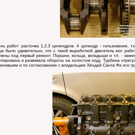
работ: расточка 1,2,3 цилиндров. 4 цилиндр - гильзование, т.к
е было удивительно, что с такой выработкой двигатель мог рабо
чены под первый ремонт. Поршни, кольца, вкладыши и т.п. - заме
улирована и развивала обороты на холостом ходу. Турбина отрег
инившим и по согласованию с владельцем Хёндай Санта Фе его гра