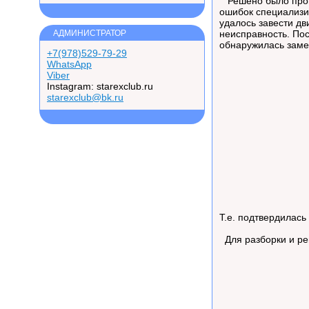
Решено было прове
ошибок специализи
удалось завести дв
АДМИНИСТРАТОР
неисправность. По
обнаружилась замет
+7(978)529-79-29
WhatsApp
Viber
Instagram: starexclub.ru
starexclub@bk.ru
Т.е. подтвердилась
Для разборки и ре