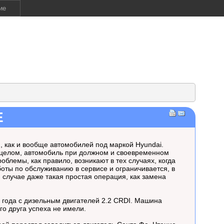
ие
Е
 как и вообще автомобилей под маркой Hyundai.
 целом, автомобиль при должном и своевременном
блемы, как правило, возникают в тех случаях, когда
ты по обслуживанию в сервисе и ограничивается, в
 случае даже такая простая операция, как замена
 года с дизельным двигателей 2.2 CRDI. Машина
го друга успеха не имели.