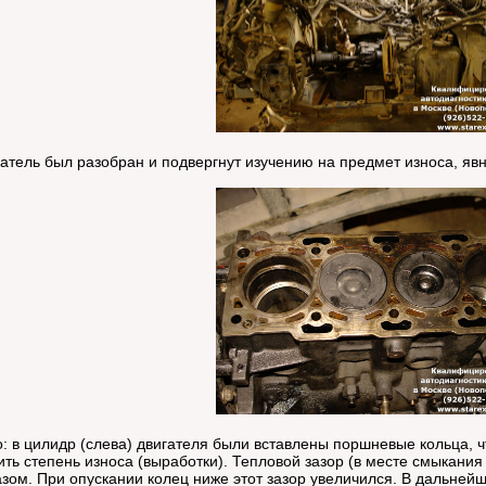
атель был разобран и подвергнут изучению на предмет износа, яв
 в цилидр (слева) двигателя были вставлены поршневые кольца, 
ть степень износа (выработки). Тепловой зазор (в месте смыкани
зом. При опускании колец ниже этот зазор увеличился. В дальне