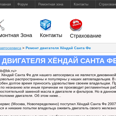
лавная
Форум
Ремонтная зона
Контакты
Страхован
монтная Зона
Контакты
Страхование
 автосервиса
>
Ремонт двигателя Хёндай Санта Фе
 ДВИГАТЕЛЯ ХЁНДАЙ САНТА Ф
ub@bk.ru>
Хёндай Санта Фе для нашего автосервиса не является диковинкой,
овольно распространены и популярны у наших автовладельцев. В
бен долгое время приносить удовольствие своеим владельцам. Про
 по незнанию или иным причинам не производит регламентные рабо
остоятельной заменой масла в двигателе и фильтров. Но в данном
поломке двигателя. Об этом ниже...
ервис (Москва, Новопеределкино) поступил Хёндай Санта Фе 2007
ся и никакие попытки владельца оживить двигатель своего железно