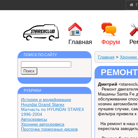
Г
Главная
Форум
Ре
ПОИСК ПО САЙТУ
Главная
>
Хроники
РЕМОНТ
Дмитрий
<starexcl
Ремонт двигателя 
РУБРИКИ
Машины Santa Fe д
обслуживании спосо
История и модификации
хозяин автомобиля
Hyundai Grand Starex
лучшем случае, сам
Матчасть по HYUNDAI STAREX
фильтра привела к 
1996-2004
Автосервисы
На ремонт в наш с
Хроники автосервиса
перестала заводить
Проточка тормозных дисков