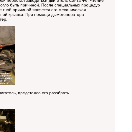
ой перестал заводиться двигатель Санта Фе. Чтение
могло быть причиной. После специальных процедур
роятной причиной является его механическая
нной крышки. При помощи дымогенератора
ртер.
игатель, предстояло его разобрать.