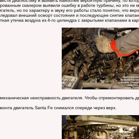
сти диагностику и выявить наиболее вероятную причину, по котор
рованным сканером выявили ошибку в работе турбины, но это не 
игатель, но по характеру и звуку его работы стало понятно, что ве
следовал внешний осморт состояния и последующее снятие клапа
ная утечка воздуха из 4-го цилиндра с закрытыми клапанами в ка
 механическая неисправность двигателя. Чтобы отремонтировать дв
монта двигатель Santa Fe снимался спереди через верх.