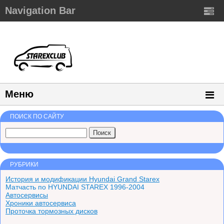
Navigation Bar
Меню
ПОИСК ПО САЙТУ
РУБРИКИ
История и модификации Hyundai Grand Starex
Матчасть по HYUNDAI STAREX 1996-2004
Автосервисы
Хроники автосервиса
Проточка тормозных дисков