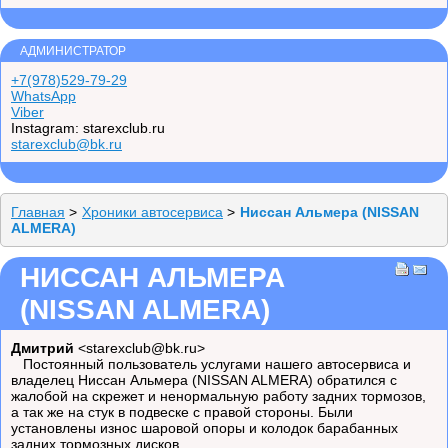
АДМИНИСТРАТОР
+7(978)529-79-29
WhatsApp
Viber
Instagram: starexclub.ru
starexclub@bk.ru
Главная
>
Хроники автосервиса
>
Ниссан Альмера (NISSAN
ALMERA)
НИССАН АЛЬМЕРА
(NISSAN ALMERA)
Дмитрий
<starexclub@bk.ru>
Постоянный пользователь услугами нашего автосервиса и
владелец Ниссан Альмера (NISSAN ALMERA) обратился с
жалобой на скрежет и ненормальную работу задних тормозов,
а так же на стук в подвеске с правой стороны. Были
установлены износ шаровой опоры и колодок барабанных
задних тормозных дисков.