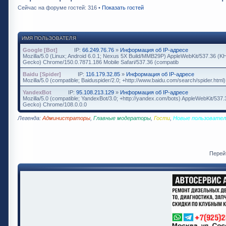
Сейчас на форуме гостей: 316 •
Показать гостей
ИМЯ ПОЛЬЗОВАТЕЛЯ
Google [Bot]
IP:
66.249.76.76
»
Информация об IP-адресе
Mozilla/5.0 (Linux; Android 6.0.1; Nexus 5X Build/MMB29P) AppleWebKit/537.36 (K
Gecko) Chrome/150.0.7871.186 Mobile Safari/537.36 (compatib
Baidu [Spider]
IP:
116.179.32.85
»
Информация об IP-адресе
Mozilla/5.0 (compatible; Baiduspider/2.0; +http://www.baidu.com/search/spider.html)
YandexBot
IP:
95.108.213.129
»
Информация об IP-адресе
Mozilla/5.0 (compatible; YandexBot/3.0; +http://yandex.com/bots) AppleWebKit/537
Gecko) Chrome/108.0.0.0
Легенда:
Администраторы
,
Главные модераторы
,
Гости
,
Новые пользовател
Перей